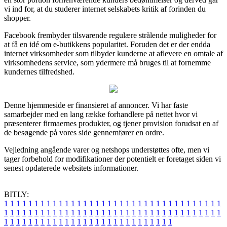
vi ind for, at du studerer internet selskabets kritik af forinden du
shopper.
Facebook frembyder tilsvarende regulære strålende muligheder for
at få en idé om e-butikkens popularitet. Foruden det er der endda
internet virksomheder som tilbyder kunderne at aflevere en omtale af
virksomhedens service, som ydermere må bruges til at fornemme
kundernes tilfredshed.
Denne hjemmeside er finansieret af annoncer. Vi har faste
samarbejder med en lang række forhandlere på nettet hvor vi
præsenterer firmaernes produkter, og tjener provision forudsat en af
de besøgende på vores side gennemfører en ordre.
Vejledning angående varer og netshops understøttes ofte, men vi
tager forbehold for modifikationer der potentielt er foretaget siden vi
senest opdaterede websitets informationer.
BITLY:
1
1
1
1
1
1
1
1
1
1
1
1
1
1
1
1
1
1
1
1
1
1
1
1
1
1
1
1
1
1
1
1
1
1
1
1
1
1
1
1
1
1
1
1
1
1
1
1
1
1
1
1
1
1
1
1
1
1
1
1
1
1
1
1
1
1
1
1
1
1
1
1
1
1
1
1
1
1
1
1
1
1
1
1
1
1
1
1
1
1
1
1
1
1
1
1
1
1
1
1