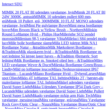
Interact SDU
MIMIK 20 FLAT BI udendørs væglampe, hvid
Mimik 20 FLAT BI
24W 3000K, antrasit
MIMIK 10 udendørs pullert 600 mm,
grå
Mimik 10 Pullert, grå, 300
MIMIK 10 FLAT MONO udendørs
væglampe, hvid
Mimi Pie gulvlampe Bover
Mimi mesa bordlampe
bover
Mim Broom Black w/Yellow Brush – Northern
Milliskin
Round Loftlampe Hvid – Philips Hue
Millerighe SO2 pendel
morosini
Millenium 98,5 væglampe Vibia
Milleluci S84 pendel modo
luce
Mille bolle bordlampe slamp
Milla LED juletræ.
Milk NA1
Bordlampe Natur – &tradition
Milk Mørkolieret Bordlampe –
&Tradition
Milk glasskærm hvid – &Tradition
Milk Bordlampe m.
sort ledning Så længe lager haves – &Tradition (Bemærk: Sort
ledning)
Milk Bordlampe m. Smoked olied ben – &Tradition
Miles
LED væglampe Wever & Ducré
Milenka Bordlampe Green/Brass –
Lindby
Mild pp loftlampe leucos
Milara Nedgravningsspot IP67
Titanium – Lucande
Milano Bordlampe Hvid – DybergLarsen
Milan
spot Oligo
Mikks 4T loftlampe TAL lighting
Mikks 2T / børstet-alu
malerilampe loftlampe TAL lighting
Mikkel udendørs væglampe
David Super Light
Mikka Udendørs Væglampe IP54 Dark Grey –
Lucande
Mike udendørs væglampe David Super Light
Mike Pullert
David Super Light
Mikado væglampe m/kip arm Halo Tech
Miira
væglampe, messing/opal
Miira væglampe, grå/opal
Miira Væglampe
Rock Grey/Optic Clear – Nuura
Miira Væglampe Brass/Optic Clear
– Nuura
Miira Circular 8, optic/mørk bronze
Miira Circular 8,