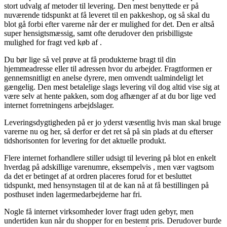
stort udvalg af metoder til levering. Den mest benyttede er på
nuværende tidspunkt at få leveret til en pakkeshop, og så skal du
blot gå forbi efter varerne når der er mulighed for det. Den er altså
super hensigtsmæssig, samt ofte derudover den prisbilligste
mulighed for fragt ved køb af .
Du bør lige så vel prøve at få produkterne bragt til din
hjemmeadresse eller til adressen hvor du arbejder. Fragtformen er
gennemsnitligt en anelse dyrere, men omvendt ualmindeligt let
gængelig. Den mest betalelige slags levering vil dog altid vise sig at
være selv at hente pakken, som dog afhænger af at du bor lige ved
internet forretningens arbejdslager.
Leveringsdygtigheden på er jo yderst væsentlig hvis man skal bruge
varerne nu og her, så derfor er det ret så på sin plads at du efterser
tidshorisonten for levering for det aktuelle produkt.
Flere internet forhandlere stiller udsigt til levering på blot en enkelt
hverdag på adskillige varenumre, eksempelvis , men vær vagtsom
da det er betinget af at ordren placeres forud for et besluttet
tidspunkt, med hensynstagen til at de kan nå at få bestillingen på
posthuset inden lagermedarbejderne har fri.
Nogle få internet virksomheder lover fragt uden gebyr, men
undertiden kun når du shopper for en bestemt pris. Derudover burde