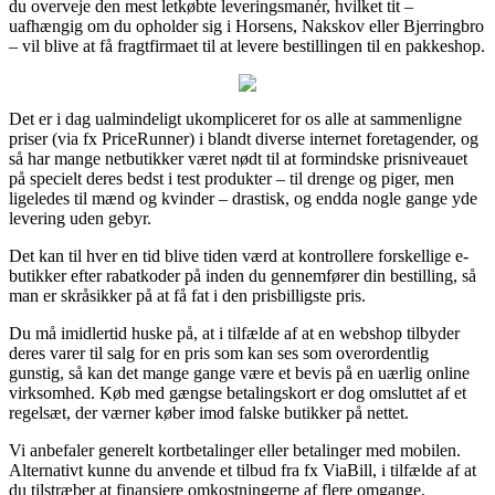
du overveje den mest letkøbte leveringsmanér, hvilket tit –
uafhængig om du opholder sig i Horsens, Nakskov eller Bjerringbro
– vil blive at få fragtfirmaet til at levere bestillingen til en pakkeshop.
Det er i dag ualmindeligt ukompliceret for os alle at sammenligne
priser (via fx PriceRunner) i blandt diverse internet foretagender, og
så har mange netbutikker været nødt til at formindske prisniveauet
på specielt deres bedst i test produkter – til drenge og piger, men
ligeledes til mænd og kvinder – drastisk, og endda nogle gange yde
levering uden gebyr.
Det kan til hver en tid blive tiden værd at kontrollere forskellige e-
butikker efter rabatkoder på inden du gennemfører din bestilling, så
man er skråsikker på at få fat i den prisbilligste pris.
Du må imidlertid huske på, at i tilfælde af at en webshop tilbyder
deres varer til salg for en pris som kan ses som overordentlig
gunstig, så kan det mange gange være et bevis på en uærlig online
virksomhed. Køb med gængse betalingskort er dog omsluttet af et
regelsæt, der værner køber imod falske butikker på nettet.
Vi anbefaler generelt kortbetalinger eller betalinger med mobilen.
Alternativt kunne du anvende et tilbud fra fx ViaBill, i tilfælde af at
du tilstræber at finansiere omkostningerne af flere omgange.