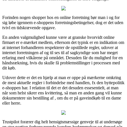
Forinden nogen shopper hos en online forretning bør man i og for
sig løbe igennem e-shoppens forretningsbetingelser, dog er det uden
tvivl en tidskrævende opgave.
En anden valgmulighed kunne være at granske hvorvidt online
firmaet er e-mærket medlem, eftersom det typisk er en indikation om
at internet forhandleren respekterer de opstillede regler, udover at
internet forretningen af og til ses til af sagkyndige som har meget
erfaring med vilkårene på området. Desuden får du mulighed for en
håndsrækning, hvis du skulle få problemstillinger i processen med
dit køb.
Udover dette er det en hjælp at man er oppe på mærkerne omkring
de mest aktuelle regler i forbindelse med handlen, fx den byttepolitik
e-shoppen har. I relation til det er det desuden essesentielt, at man
når som helst sikrer ens kvittering, så man en anden gang vil kunne
dokumentere sin bestilling af , om du er på gaveindkøb til en dame
eller herre.
Trustpilot forærer dig helt hensigtsmæssige genveje til at undersøge
en stor portion forhenværende kunders bedømmelser og derved går