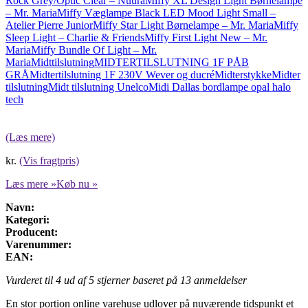
Rock Grey/Optic Clear – Nuura
Miffy XL Design Light Børnelampe
– Mr. Maria
Miffy Væglampe Black LED Mood Light Small –
Atelier Pierre Junior
Miffy Star Light Børnelampe – Mr. Maria
Miffy
Sleep Light – Charlie & Friends
Miffy First Light New – Mr.
Maria
Miffy Bundle Of Light – Mr.
Maria
Midttilslutning
MIDTERTILSLUTNING 1F PÅB
GRÅ
Midtertilslutning 1F 230V Wever og ducré
Midterstykke
Midter
tilslutning
Midt tilslutning Unelco
Midi Dallas bordlampe opal halo
tech
(Læs mere)
kr.
(Vis fragtpris)
Læs mere »
Køb nu »
Navn:
Kategori:
Producent:
Varenummer:
EAN:
Vurderet til
4
ud af 5 stjerner baseret på
13
anmeldelser
En stor portion online varehuse udlover på nuværende tidspunkt et