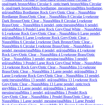
opal/mørk bronze
Miira Circular 6, optic/mørk bronze
Miira Circular
6, opal/mørk bronze
Miira bordlampe, messing/opal
Miira bordlampe,
grå/opal
Miira Bordlampe Rock Grey/Optic Clear – Nuura
Miira
Bordlampe Brass/Optic Clear – Nuura
Miira 8 Circular Lysekrone
Dark Bronze/Optic Clear – Nuura
Miira 8 Circular Lysekrone
Brass/Optic – Nuura
Miira 6 pendel, optic/messing
Miira 6 pendel,
grå/opal
Miira 6 Pendel Large Rock Grey/Opal White – Nuura
Miira
6 Lysekrone Rock Grey/Optic Clear – Nuura
Miira 6 Large pendel,
grå/opal
Miira 6 Large Lysekrone Rock Grey/Optic Clear –
Nuura
Miira 6 Circular Lysekrone Dark Bronze/Optic Clear –
Nuura
Miira 6 Circular Lysekrone Brass/Optic – Nuura
Miira 4
pendel, messing/opal
Miira 4 pendel, grå/opal
Miira 4 Lysekrone
Rock Grey/Optic Clear – Nuura
Miira 4 Lysekrone Brass/Optic
Clear – Nuura
Miira 3 pendel, messing/opal
Miira 3 pendel,
grå/opal
Miira 3 Pendel Large Rock Grey/Opal White – Nuura
Miira
3 Lysekrone Rock Grey/Optic Clear – Nuura
Miira 3 Lysekrone
Brass/Optic Clear – Nuura
Miira 3 Large pendel, grå/opal
Miira 3
Large Lysekrone Rock Grey/Optic Clear – Nuura
Miira 13 pendel,
optic/messing
Miira 13 pendel, grå/opal
Miira 13 Lysekrone Rock
Grey/Optic Clear – Nuura
Miira 13 Large pendel, optic/rock
grey
Miira 13 Large pendel, grå/opal
Miira 1 pendel,
messing/opal
Miira 1 pendel, grå/opal
Miira 1 Pendel Rock
Grey/Optic Clear – Nuura
Miira 1 Pendel Brass/Optic Clear –
Nuura
Miira 1 Large pendel, messing/opal
Miira 1 Large Pendel