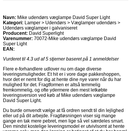
Navn:
Mike udendørs væglampe David Super Light
Kategori:
Lamper > Udendørs > Væglamper udendørs >
Udendørs væglamper i galvaniseret
Producent:
David Superlight
Varenummer:
70072-Mike udendørs væglampe David
Super Light
EAN:
Vurderet til
4.3
ud af 5 stjerner baseret på
1
anmeldelser
Flere e-forhandlere udlover nu om dage diverse
leveringsmuligheder. Et hit er i vore dage pakkeshoppen,
hvor det er nemt for dig at hente dine nye varer når du har
mulighed for det. Fragtformen er altså temmelig
fremkommelig, og ofte ydermere den mest letkøbte
leveringsversion ved køb af Mike udendørs væglampe
David Super Light.
Du burde omvendt vælge at få ordren sendt til din lejlighed
eller ud på dit arbejde. Fragtløsningen viser sig mange
gange en tak mere pebret, men lige så vel særdeles smart.
Den mindst kostelige leveringsmodel er utvivlsomt at hente