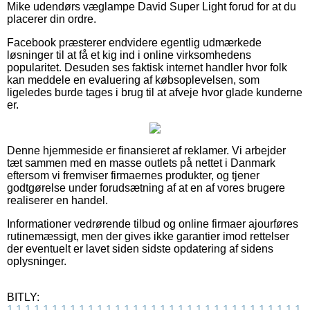
Mike udendørs væglampe David Super Light forud for at du
placerer din ordre.
Facebook præsterer endvidere egentlig udmærkede
løsninger til at få et kig ind i online virksomhedens
popularitet. Desuden ses faktisk internet handler hvor folk
kan meddele en evaluering af købsoplevelsen, som
ligeledes burde tages i brug til at afveje hvor glade kunderne
er.
Denne hjemmeside er finansieret af reklamer. Vi arbejder
tæt sammen med en masse outlets på nettet i Danmark
eftersom vi fremviser firmaernes produkter, og tjener
godtgørelse under forudsætning af at en af vores brugere
realiserer en handel.
Informationer vedrørende tilbud og online firmaer ajourføres
rutinemæssigt, men der gives ikke garantier imod rettelser
der eventuelt er lavet siden sidste opdatering af sidens
oplysninger.
BITLY:
1
1
1
1
1
1
1
1
1
1
1
1
1
1
1
1
1
1
1
1
1
1
1
1
1
1
1
1
1
1
1
1
1