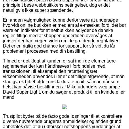
principielt bese webbutikkens betingelser, dog er det
naturligvis ikke super spændende.
En anden valgmulighed kunne derfor være at undersøge
hvorvidt online butikken er medlem af e-mærket, fordi det bør
være en indikator for at netbutikken adlyder de danske
regler, tillige med at shoppen undertiden overvåges af
jurister der har megen viden om de gældende regulativer.
Det er en rigtig god chance for support, for så vidt du får
problemer i processen med din bestilling.
Tilmed er det klogt at kunden er sat ind i de elementære
reglementer der kan håndhæves i forbindelse med
transaktionen, til eksempel den returneringsret
virksomheden anvender. Her er det tillige afgørende, at man
stadigvæk bibeholder ens faktura e-mail, så man når som
helst kan påvise bestillingen af Mike udendørs væglampe
David Super Light, om du søger et produkt til en kvinde eller
mand.
Trustpilot byder på de facto gode løsninger til at kontrollere
diverse nuværende brugeres anmeldelser og af den grund
anbefales det, at du udforsker netshoppens vurderinger af