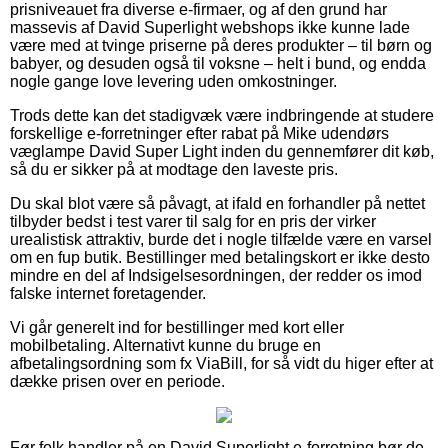
prisniveauet fra diverse e-firmaer, og af den grund har
massevis af David Superlight webshops ikke kunne lade
være med at tvinge priserne på deres produkter – til børn og
babyer, og desuden også til voksne – helt i bund, og endda
nogle gange love levering uden omkostninger.
Trods dette kan det stadigvæk være indbringende at studere
forskellige e-forretninger efter rabat på Mike udendørs
væglampe David Super Light inden du gennemfører dit køb,
så du er sikker på at modtage den laveste pris.
Du skal blot være så påvagt, at ifald en forhandler på nettet
tilbyder bedst i test varer til salg for en pris der virker
urealistisk attraktiv, burde det i nogle tilfælde være en varsel
om en fup butik. Bestillinger med betalingskort er ikke desto
mindre en del af Indsigelsesordningen, der redder os imod
falske internet foretagender.
Vi går generelt ind for bestillinger med kort eller
mobilbetaling. Alternativt kunne du bruge en
afbetalingsordning som fx ViaBill, for så vidt du higer efter at
dække prisen over en periode.
Før folk handler på en David Superlight e-forretning bør de