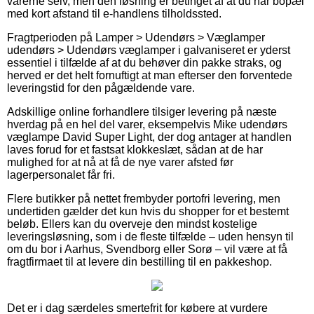
varerne selv, men den løsning er betinget af at du har bopæl
med kort afstand til e-handlens tilholdssted.
Fragtperioden på Lamper > Udendørs > Væglamper
udendørs > Udendørs væglamper i galvaniseret er yderst
essentiel i tilfælde af at du behøver din pakke straks, og
herved er det helt fornuftigt at man efterser den forventede
leveringstid for den pågældende vare.
Adskillige online forhandlere tilsiger levering på næste
hverdag på en hel del varer, eksempelvis Mike udendørs
væglampe David Super Light, der dog antager at handlen
laves forud for et fastsat klokkeslæt, sådan at de har
mulighed for at nå at få de nye varer afsted før
lagerpersonalet får fri.
Flere butikker på nettet frembyder portofri levering, men
undertiden gælder det kun hvis du shopper for et bestemt
beløb. Ellers kan du overveje den mindst kostelige
leveringsløsning, som i de fleste tilfælde – uden hensyn til
om du bor i Aarhus, Svendborg eller Sorø – vil være at få
fragtfirmaet til at levere din bestilling til en pakkeshop.
Det er i dag særdeles smertefrit for købere at vurdere