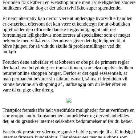
Forinden folk køber i en webshop burde man i virkeligheden studere
butikkens vilkår, dog er det uden tvivl ikke super spændende.
Et nemt alternativ kan derfor være at undersøge hvorvidt e-handlen
er e-mærket, eftersom det kan være et kendetegn for at e-butikken
opretholder den officielle danske lovgivning, og at internet
forretningen lejlighedsvis monitoreres af specialister som er meget
bekendte med vilkårene. Derudover giver det dig lejlighed til at
blive hjulpet, for så vidt du skulle få problemstillinger ved dit
indkøb.
Foruden dette anbefaler vi at køberen er obs på de primære regler
der kan have betydning for transaktionen, som eksempelvis hvilken
returret online shoppen bruger. Derfor er det også essesentielt, at
man permanent bevarer sin faktura e-mail, så man i fremtiden vil
kunne bevidne sin shopping af , uafhængig om du leder efter en
vare til en pige eller dreng.
Trustpilot fremskaffer helt værdifulde muligheder for at verificere en
stor gruppe andre konsumenters anmeldelser og derved anbefales
det, at du gransker internet selskabets bedømmelser af før du køber.
Facebook præsterer ydermere ganske habile genveje til at få indsigt i
internet firmaets kundefokus. Derudover ses mange e-shops som