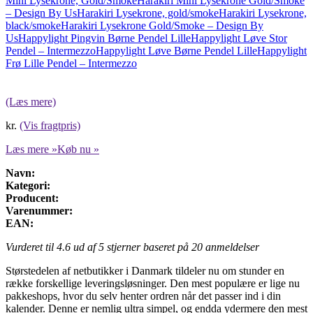
Mini Lysekrone, Gold/Smoke
Harakiri Mini Lysekrone Gold/Smoke
– Design By Us
Harakiri Lysekrone, gold/smoke
Harakiri Lysekrone,
black/smoke
Harakiri Lysekrone Gold/Smoke – Design By
Us
Happylight Pingvin Børne Pendel Lille
Happylight Løve Stor
Pendel – Intermezzo
Happylight Løve Børne Pendel Lille
Happylight
Frø Lille Pendel – Intermezzo
(Læs mere)
kr.
(Vis fragtpris)
Læs mere »
Køb nu »
Navn:
Kategori:
Producent:
Varenummer:
EAN:
Vurderet til
4.6
ud af 5 stjerner baseret på
20
anmeldelser
Størstedelen af netbutikker i Danmark tildeler nu om stunder en
række forskellige leveringsløsninger. Den mest populære er lige nu
pakkeshops, hvor du selv henter ordren når det passer ind i din
kalender. Denne er nemlig ultra simpel, og endda ydermere den mest