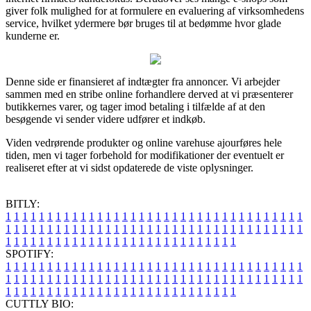
giver folk mulighed for at formulere en evaluering af virksomhedens
service, hvilket ydermere bør bruges til at bedømme hvor glade
kunderne er.
Denne side er finansieret af indtægter fra annoncer. Vi arbejder
sammen med en stribe online forhandlere derved at vi præsenterer
butikkernes varer, og tager imod betaling i tilfælde af at den
besøgende vi sender videre udfører et indkøb.
Viden vedrørende produkter og online varehuse ajourføres hele
tiden, men vi tager forbehold for modifikationer der eventuelt er
realiseret efter at vi sidst opdaterede de viste oplysninger.
BITLY:
1
1
1
1
1
1
1
1
1
1
1
1
1
1
1
1
1
1
1
1
1
1
1
1
1
1
1
1
1
1
1
1
1
1
1
1
1
1
1
1
1
1
1
1
1
1
1
1
1
1
1
1
1
1
1
1
1
1
1
1
1
1
1
1
1
1
1
1
1
1
1
1
1
1
1
1
1
1
1
1
1
1
1
1
1
1
1
1
1
1
1
1
1
1
1
1
1
1
1
1
SPOTIFY:
1
1
1
1
1
1
1
1
1
1
1
1
1
1
1
1
1
1
1
1
1
1
1
1
1
1
1
1
1
1
1
1
1
1
1
1
1
1
1
1
1
1
1
1
1
1
1
1
1
1
1
1
1
1
1
1
1
1
1
1
1
1
1
1
1
1
1
1
1
1
1
1
1
1
1
1
1
1
1
1
1
1
1
1
1
1
1
1
1
1
1
1
1
1
1
1
1
1
1
1
CUTTLY BIO: