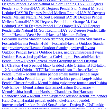
Degrees Pendel X-Stor Natural M. Sort Ledning
HAY 30 Degrees
Pendel Stor Naturel
HAY 30 Degrees Pendel Stor Natural M. Sort
Ledning
HAY 30 Degrees Pendel Mellem Orange
HAY 30 Degrees
Pendel Mellem Natural M. Sort Ledning
HAY 30 Degrees Pendel
Mellem Natural
HAY 30 Degrees Pendel Lille Orange M. Grå
Ledning
HAY 30 Degrees Pendel Lille Orange
HAY 30 Degrees
Pendel Lille Natural M. Sort Ledning
HAY 30 Degrees Pendel Lille
Natural
Havana Væg / Pendel
Havana Udendørs Pullert –
Foscarini
Havana Stander, uden dæmper, krom
Havana Skærmsæt –
Foscarini
Havana Pendel Hvid – Foscarini
Havana Outdoor Stander,
nedgravningsbase
Havana Outdoor Stander, jordspyd
Havana
Outdoor Pendel
Havana Outdoor Bassa, nedgravningsbase
Havana
Outdoor Bassa, jordspyd
Havana Gulvlampe – Foscarini
Hattrick
Pendel Sort – DybergLarsen
Hatton Grouping pendel Original
BTC
Hatton 4 og 5 pendel black braided cable Original BTC
Hatton
1 2 3 pendel Original BTC
Hashira pendel small cluster
Hashira
Pendel Small – Menu
Hashira pendel small
Hashira pendel large
cluster
Hashira Pendel Large – Menu
Hashira pendel large
Hashira
Pendel Cluster Small – Menu
Hashira gulvlampe fontana arte
Hashira
Gulvlampe – Menu
Hashira gulvlampe
Hashira Bordlampe –
Menu
Hashira bordlampe
Harrison Chandelier, Sort
Harrison
Chandelier Sort – Menu
Haren væglampe loftspot Rendl
Hard pendel
Halo Design
Harakiri pendel, gold/smoke
Harakiri pendel,
brown/smoke
Harakiri Pendel Sort/Smoke – Design By Us
Harakiri