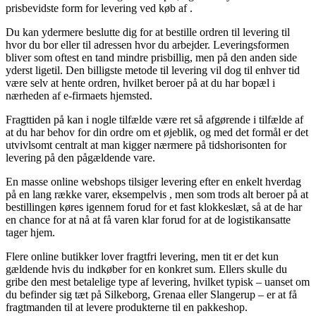
prisbevidste form for levering ved køb af .
Du kan ydermere beslutte dig for at bestille ordren til levering til
hvor du bor eller til adressen hvor du arbejder. Leveringsformen
bliver som oftest en tand mindre prisbillig, men på den anden side
yderst ligetil. Den billigste metode til levering vil dog til enhver tid
være selv at hente ordren, hvilket beroer på at du har bopæl i
nærheden af e-firmaets hjemsted.
Fragttiden på kan i nogle tilfælde være ret så afgørende i tilfælde af
at du har behov for din ordre om et øjeblik, og med det formål er det
utvivlsomt centralt at man kigger nærmere på tidshorisonten for
levering på den pågældende vare.
En masse online webshops tilsiger levering efter en enkelt hverdag
på en lang række varer, eksempelvis , men som trods alt beroer på at
bestillingen køres igennem forud for et fast klokkeslæt, så at de har
en chance for at nå at få varen klar forud for at de logistikansatte
tager hjem.
Flere online butikker lover fragtfri levering, men tit er det kun
gældende hvis du indkøber for en konkret sum. Ellers skulle du
gribe den mest betalelige type af levering, hvilket typisk – uanset om
du befinder sig tæt på Silkeborg, Grenaa eller Slangerup – er at få
fragtmanden til at levere produkterne til en pakkeshop.