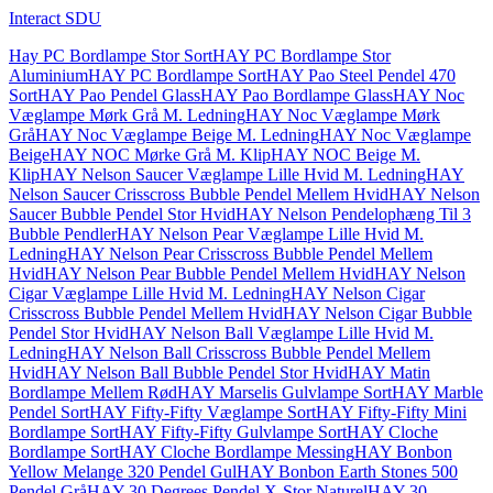
Interact SDU
Hay PC Bordlampe Stor Sort
HAY PC Bordlampe Stor
Aluminium
HAY PC Bordlampe Sort
HAY Pao Steel Pendel 470
Sort
HAY Pao Pendel Glass
HAY Pao Bordlampe Glass
HAY Noc
Væglampe Mørk Grå M. Ledning
HAY Noc Væglampe Mørk
Grå
HAY Noc Væglampe Beige M. Ledning
HAY Noc Væglampe
Beige
HAY NOC Mørke Grå M. Klip
HAY NOC Beige M.
Klip
HAY Nelson Saucer Væglampe Lille Hvid M. Ledning
HAY
Nelson Saucer Crisscross Bubble Pendel Mellem Hvid
HAY Nelson
Saucer Bubble Pendel Stor Hvid
HAY Nelson Pendelophæng Til 3
Bubble Pendler
HAY Nelson Pear Væglampe Lille Hvid M.
Ledning
HAY Nelson Pear Crisscross Bubble Pendel Mellem
Hvid
HAY Nelson Pear Bubble Pendel Mellem Hvid
HAY Nelson
Cigar Væglampe Lille Hvid M. Ledning
HAY Nelson Cigar
Crisscross Bubble Pendel Mellem Hvid
HAY Nelson Cigar Bubble
Pendel Stor Hvid
HAY Nelson Ball Væglampe Lille Hvid M.
Ledning
HAY Nelson Ball Crisscross Bubble Pendel Mellem
Hvid
HAY Nelson Ball Bubble Pendel Stor Hvid
HAY Matin
Bordlampe Mellem Rød
HAY Marselis Gulvlampe Sort
HAY Marble
Pendel Sort
HAY Fifty-Fifty Væglampe Sort
HAY Fifty-Fifty Mini
Bordlampe Sort
HAY Fifty-Fifty Gulvlampe Sort
HAY Cloche
Bordlampe Sort
HAY Cloche Bordlampe Messing
HAY Bonbon
Yellow Melange 320 Pendel Gul
HAY Bonbon Earth Stones 500
Pendel Grå
HAY 30 Degrees Pendel X-Stor Naturel
HAY 30