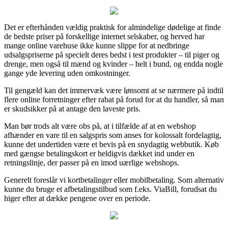
Det er efterhånden vældig praktisk for almindelige dødelige at finde
de bedste priser på forskellige internet selskaber, og herved har
mange online varehuse ikke kunne slippe for at nedbringe
udsalgspriserne på specielt deres bedst i test produkter – til piger og
drenge, men også til mænd og kvinder – helt i bund, og endda nogle
gange yde levering uden omkostninger.
Til gengæld kan det immervæk være lønsomt at se nærmere på indtil
flere online forretninger efter rabat på forud for at du handler, så man
er skudsikker på at antage den laveste pris.
Man bør trods alt være obs på, at i tilfælde af at en webshop
afhænder en vare til en salgspris som anses for kolossalt fordelagtig,
kunne det undertiden være et bevis på en snydagtig webbutik. Køb
med gængse betalingskort er heldigvis dækket ind under en
retningslinje, der passer på en imod uærlige webshops.
Generelt foreslår vi kortbetalinger eller mobilbetaling. Som alternativ
kunne du bruge et afbetalingstilbud som f.eks. ViaBill, forudsat du
higer efter at dække pengene over en periode.