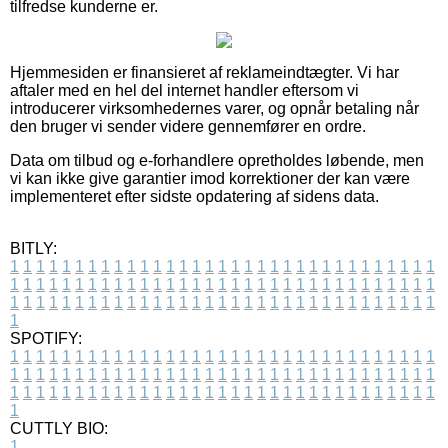
tilfredse kunderne er.
Hjemmesiden er finansieret af reklameindtægter. Vi har
aftaler med en hel del internet handler eftersom vi
introducerer virksomhedernes varer, og opnår betaling når
den bruger vi sender videre gennemfører en ordre.
Data om tilbud og e-forhandlere opretholdes løbende, men
vi kan ikke give garantier imod korrektioner der kan være
implementeret efter sidste opdatering af sidens data.
BITLY:
1
1
1
1
1
1
1
1
1
1
1
1
1
1
1
1
1
1
1
1
1
1
1
1
1
1
1
1
1
1
1
1
1
1
1
1
1
1
1
1
1
1
1
1
1
1
1
1
1
1
1
1
1
1
1
1
1
1
1
1
1
1
1
1
1
1
1
1
1
1
1
1
1
1
1
1
1
1
1
1
1
1
1
1
1
1
1
1
1
1
1
1
1
1
1
1
1
1
1
1
SPOTIFY:
1
1
1
1
1
1
1
1
1
1
1
1
1
1
1
1
1
1
1
1
1
1
1
1
1
1
1
1
1
1
1
1
1
1
1
1
1
1
1
1
1
1
1
1
1
1
1
1
1
1
1
1
1
1
1
1
1
1
1
1
1
1
1
1
1
1
1
1
1
1
1
1
1
1
1
1
1
1
1
1
1
1
1
1
1
1
1
1
1
1
1
1
1
1
1
1
1
1
1
1
CUTTLY BIO:
1