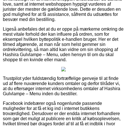
love, samt at internet webshoppen hyppigt vurderes af
jurister der mestrer de gældende love. Dette er desuden en
god mulighed for at få assistance, såfremt du udsættes for
besvær med din bestilling.
Ligeså anbefales det at du er oppe på mærkerne omkring de
mest vitale forhold der kan influere på ordren, som for
eksempel hvilken byttepolitik e-handlen bruger. Her er det
tilmed afgørende, at man når som helst gemmer sin
ordrekvittering, så man altid kan vidne om sin shopping af
Hashira Gulvlampe – Menu, uden hensyn til om du skal
shoppe til en kvinde eller mand.
Trustpilot yder fuldstændig fortræffelige genveje til at finde
ud af flere nuværende kunders omtaler og derfor tilråder vi,
at du eftersøger internet virksomhedens omtaler af Hashira
Gulvlampe – Menu inden du bestiller.
Facebook indebærer også nogenlunde passende
muligheder for at få et kig ind i internet butikkens
troværdighed. Derudover er der endda internet forhandlere
som gør det muligt at publicere en kritik af købsoplevelsen,
hvilket tilmed bør drages fordel af til at få et indblik i hvor