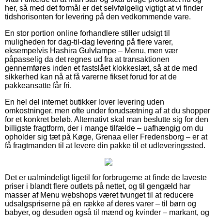
her, så med det formål er det selvfølgelig vigtigt at vi finder
tidshorisonten for levering på den vedkommende vare.
En stor portion online forhandlere stiller udsigt til
muligheden for dag-til-dag levering på flere varer,
eksempelvis Hashira Gulvlampe – Menu, men vær
påpasselig da det regnes ud fra at transaktionen
gennemføres inden et fastslået klokkeslæt, så at de med
sikkerhed kan nå at få varerne fikset forud for at de
pakkeansatte får fri.
En hel del internet butikker lover levering uden
omkostninger, men ofte under forudsætning af at du shopper
for et konkret beløb. Alternativt skal man beslutte sig for den
billigste fragtform, der i mange tilfælde – uafhængig om du
opholder sig tæt på Køge, Grenaa eller Fredensborg – er at
få fragtmanden til at levere din pakke til et udleveringssted.
Det er ualmindeligt ligetil for forbrugerne at finde de laveste
priser i blandt flere outlets på nettet, og til gengæld har
masser af Menu webshops været tvunget til at reducere
udsalgspriserne på en række af deres varer – til børn og
babyer, og desuden også til mænd og kvinder – markant, og