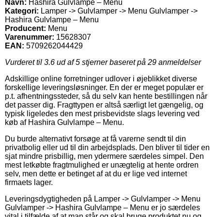
Navn:
Hashira Gulvlampe – Menu
Kategori:
Lamper -> Gulvlamper -> Menu Gulvlamper ->
Hashira Gulvlampe – Menu
Producent:
Menu
Varenummer:
15628307
EAN:
5709262044429
Vurderet til
3.6
ud af 5 stjerner baseret på
29
anmeldelser
Adskillige online forretninger udlover i øjeblikket diverse
forskellige leveringsløsninger. En der er meget populær er
p.t. afhentningssteder, så du selv kan hente bestillingen når
det passer dig. Fragttypen er altså særligt let gængelig, og
typisk ligeledes den mest prisbevidste slags levering ved
køb af Hashira Gulvlampe – Menu.
Du burde alternativt forsøge at få varerne sendt til din
privatbolig eller ud til din arbejdsplads. Den bliver til tider en
sjat mindre prisbillig, men ydermere særdeles simpel. Den
mest letkøbte fragtmulighed er unægtelig at hente ordren
selv, men dette er betinget af at du er lige ved internet
firmaets lager.
Leveringsdygtigheden på Lamper -> Gulvlamper -> Menu
Gulvlamper -> Hashira Gulvlampe – Menu er jo særdeles
vital i tilfælde af at man står og skal bruge produktet nu og