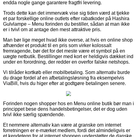
endda nogle gange garantere fragtfri levering.
Trods dette kan det immervæk vise sig tiden værd at tjekke
et par forskellige online outlets efter rabatkoder på Hashira
Gulvlampe – Menu forinden du bestiller, sådan at man ikke
er i tvivl om at antage den mest attraktive pris.
Man bør lige meget hvad ikke overse, at hvis en online shop
afhænder et produkt til en pris som virker kolossalt
fremragende, bør det for det meste være et symbol på en
uægte netbutik. Bestillinger med kort er heldigvis dækket ind
under en forordning, der redder en overfor falske netshops.
Vi tilråder kortkøb eller mobilbetaling. Som alternativ burde
du drage fordel af en afbetalingsløsning fra eksempelvis
ViaBill, hvis du higer efter at godtgøre betalingen senere.
Forinden nogen shopper hos en Menu online butik bør man i
princippet bese dens handelsbetingelser, det er dog uden
tvivl ikke særlig spændende.
Et nemmere alternativ kan være at granske om internet
forretningen er e-mærket medlem, fordi det almindeligvis er
et kendetegn for at internet shoppen understøtter de danske