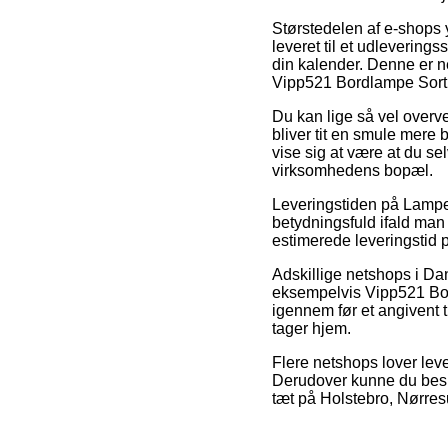
Størstedelen af e-shops 
leveret til et udleverings
din kalender. Denne er ne
Vipp521 Bordlampe Sort 
Du kan lige så vel overvej
bliver tit en smule mere 
vise sig at være at du se
virksomhedens bopæl.
Leveringstiden på Lamper
betydningsfuld ifald man 
estimerede leveringstid p
Adskillige netshops i D
eksempelvis Vipp521 Bor
igennem før et angivent t
tager hjem.
Flere netshops lover leve
Derudover kunne du beslu
tæt på Holstebro, Nørresu