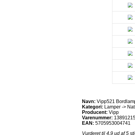
Navn:
Vipp521 Bordlamp
Kategori:
Lamper -> Nat
Producent:
Vipp
Varenummer:
1389121
EAN:
5705953004741
Vurderet til
4.9
ud af 5 st