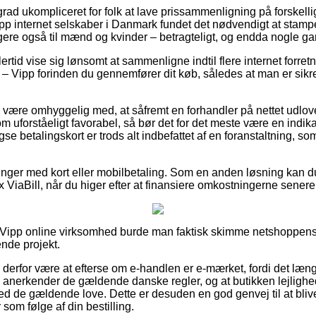
grad ukompliceret for folk at lave prissammenligning på forskellig
ipp internet selskaber i Danmark fundet det nødvendigt at stamp
ligere også til mænd og kvinder – betragteligt, og endda nogle gan
rtid vise sig lønsomt at sammenligne indtil flere internet forretn
 Vipp forinden du gennemfører dit køb, således at man er sikr
ære omhyggelig med, at såfremt en forhandler på nettet udlover 
 uforståeligt favorabel, så bør det for det meste være en indika
betalingskort er trods alt indbefattet af en foranstaltning, so
alinger med kort eller mobilbetaling. Som en anden løsning kan 
 ViaBill, når du higer efter at finansiere omkostningerne senere
 Vipp online virksomhed burde man faktisk skimme netshoppens 
ende projekt.
 derfor være at efterse om e-handlen er e-mærket, fordi det læn
 anerkender de gældende danske regler, og at butikken lejlighedsv
d de gældende love. Dette er desuden en god genvej til at blive
 som følge af din bestilling.