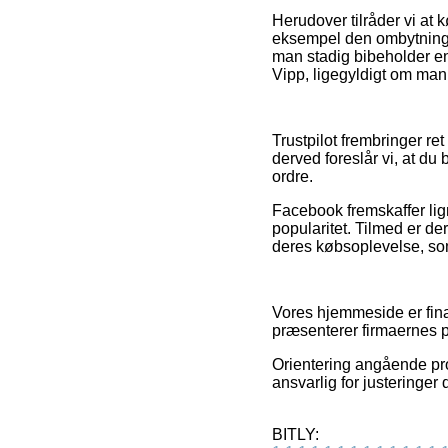
Herudover tilråder vi at 
eksempel den ombytnings
man stadig bibeholder e
Vipp, ligegyldigt om man 
Trustpilot frembringer re
derved foreslår vi, at du
ordre.
Facebook fremskaffer lig
popularitet. Tilmed er de
deres købsoplevelse, som 
Vores hjemmeside er fin
præsenterer firmaernes pr
Orientering angående prod
ansvarlig for justeringer
BITLY: