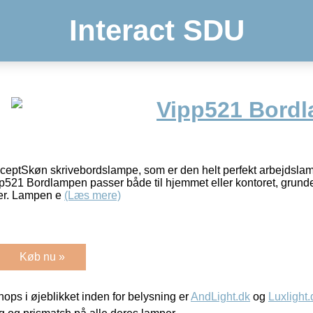
Interact SDU
Vipp521 Bordl
ceptSkøn skrivebordslampe, som er den helt perfekt arbejdslam
pp521 Bordlampen passer både til hjemmet eller kontoret, grund
der. Lampen e
(Læs mere)
Køb nu »
ps i øjeblikket inden for belysning er
AndLight.dk
og
Luxlight.