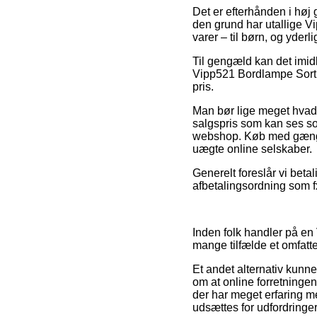
Det er efterhånden i høj 
den grund har utallige V
varer – til børn, og yder
Til gengæld kan det imidle
Vipp521 Bordlampe Sort –
pris.
Man bør lige meget hvad v
salgspris som kan ses som
webshop. Køb med gængse 
uægte online selskaber.
Generelt foreslår vi bet
afbetalingsordning som fx
Inden folk handler på en
mange tilfælde et omfatt
Et andet alternativ kunne
om at online forretningen
der har meget erfaring me
udsættes for udfordringer