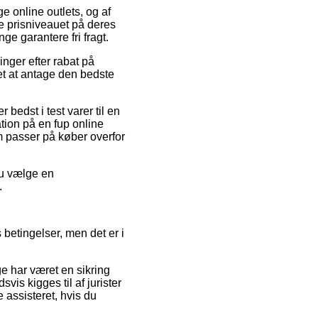
e online outlets, og af
e prisniveauet på deres
ge garantere fri fragt.
inger efter rabat på
et at antage den bedste
bedst i test varer til en
tion på en fup online
m passer på køber overfor
du vælge en
.
betingelser, men det er i
ge har været en sikring
is kigges til af jurister
 assisteret, hvis du