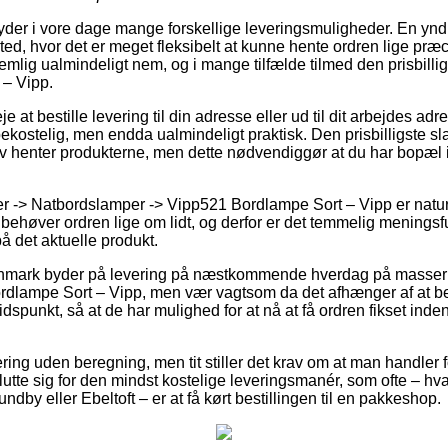
yder i vore dage mange forskellige leveringsmuligheder. En ynd
sted, hvor det er meget fleksibelt at kunne hente ordren lige præc
mlig ualmindeligt nem, og i mange tilfælde tilmed den prisbillig
– Vipp.
e at bestille levering til din adresse eller ud til dit arbejdes a
bekostelig, men endda ualmindeligt praktisk. Den prisbilligste sla
lv henter produkterne, men dette nødvendiggør at du har bopæl i 
 -> Natbordslamper -> Vipp521 Bordlampe Sort – Vipp er naturl
behøver ordren lige om lidt, og derfor er det temmelig meningsful
å det aktuelle produkt.
anmark byder på levering på næstkommende hverdag på masser a
dlampe Sort – Vipp, men vær vagtsom da det afhænger af at be
idspunkt, så at de har mulighed for at nå at få ordren fikset ind
ring uden beregning, men tit stiller det krav om at man handler 
tte sig for den mindst kostelige leveringsmanér, som ofte – hv
ndby eller Ebeltoft – er at få kørt bestillingen til en pakkeshop.