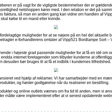
køberen er på vagt for de vigtigste bestemmelser der er gældende
rettighed netshoppen kører med. I den relation er det på sam
ns faktura, så man en anden gang kan vidne om handlen af Vip
skal købe til en mand eller kvinde.
t fordelagtige muligheder for at se nøjere på en hel del aktuell
 betragter e-forhandlerens omtaler af Vipp521 Bordlampe Sort – V
nende i højeste grad passende muligheder for at få en idé om o
r endda internet foretagender som tilbyder kunderne at offentli
desuden bør bruges til at få et indblik i kundernes tilfredshed.
ansieret ved hjælp af reklamer. Vi har samarbejder med en mæn
odukter, og høster godtgørelse når du realiserer en bestilling.
ukter og online outlets værnes om fra tid til anden, men vi ønske
 der måtte være implementeret efter at vi senest opdaterede webs