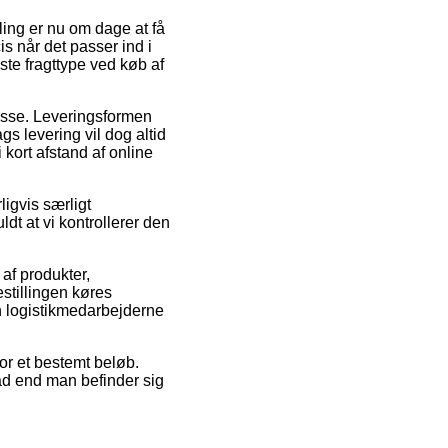
ling er nu om dage at få
is når det passer ind i
ste fragttype ved køb af
dresse. Leveringsformen
gs levering vil dog altid
kort afstand af online
igvis særligt
dt at vi kontrollerer den
f produkter,
stillingen køres
en logistikmedarbejderne
for et bestemt beløb.
ad end man befinder sig