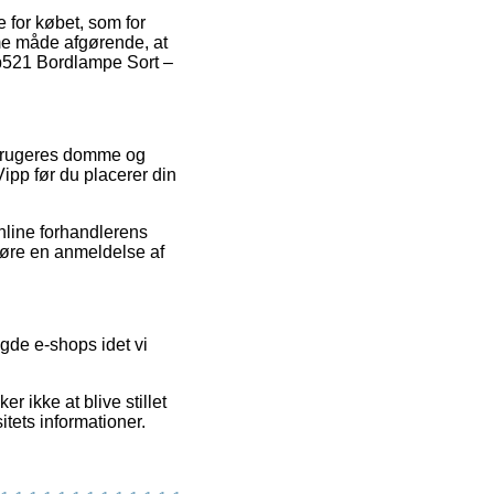
 for købet, som for
me måde afgørende, at
p521 Bordlampe Sort –
e brugeres domme og
ipp før du placerer din
nline forhandlerens
ggøre en anmeldelse af
gde e-shops idet vi
r ikke at blive stillet
itets informationer.