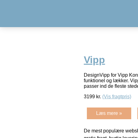
Vipp
DesignVipp for Vipp Kon
funktionel og lækker. Vi
passer ind de fleste ste
3199
kr.
(Vis fragtpris)
Læs mere »
De mest populære websho