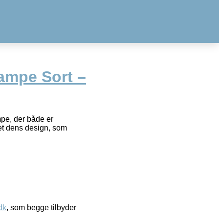
ampe Sort –
pe, der både er
et dens design, som
dk
, som begge tilbyder