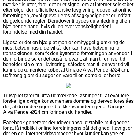
mærke tilsluttet, fordi det er et signal om at internet selskabet
efterfølger den officielle danske lovgivning, udover at online
forretningen jævnligt evalueres af sagkyndige der er indført i
de gældende regler. Derudover tilbydes du anledning til en
hjælpende hånd, hvis du oplever vanskeligheder i
forbindelse med din handel.
Ligeså er det en hjælp at man er omhyggelig omkring de
mest betydningsfulde vilkår der kan have betydning for
transaktionen, som fx den bytteret e-forretningen anvender. I
den forbindelse er det også relevant, at man til enhver tid
beholder sin e-mail kvittering, således man til enhver tid vil
kunne dokumentere købet af Umage Alva Pendel-Ø24 cm,
uafhængig om du søger en vare til en dame eller herre.
Trustpilot fører til ultra udmærkede løsninger til at evaluere
forskellige øvrige konsumenters domme og derved foreslåes
det, at du undersøger e-butikkens vurderinger af Umage
Alva Pendel-Ø24 cm forinden du handler.
Facebook genererer derudover absolut stabile muligheder
for at få indblik i online forretningens pålidelighed. I øvrigt er
der en del internet virksomheder hvor kunder kan ytre en