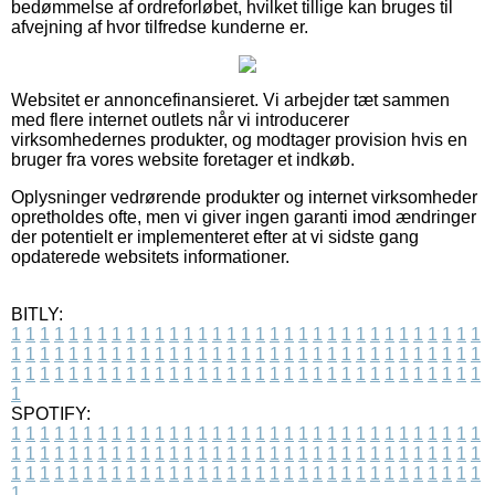
bedømmelse af ordreforløbet, hvilket tillige kan bruges til
afvejning af hvor tilfredse kunderne er.
Websitet er annoncefinansieret. Vi arbejder tæt sammen
med flere internet outlets når vi introducerer
virksomhedernes produkter, og modtager provision hvis en
bruger fra vores website foretager et indkøb.
Oplysninger vedrørende produkter og internet virksomheder
opretholdes ofte, men vi giver ingen garanti imod ændringer
der potentielt er implementeret efter at vi sidste gang
opdaterede websitets informationer.
BITLY:
1
1
1
1
1
1
1
1
1
1
1
1
1
1
1
1
1
1
1
1
1
1
1
1
1
1
1
1
1
1
1
1
1
1
1
1
1
1
1
1
1
1
1
1
1
1
1
1
1
1
1
1
1
1
1
1
1
1
1
1
1
1
1
1
1
1
1
1
1
1
1
1
1
1
1
1
1
1
1
1
1
1
1
1
1
1
1
1
1
1
1
1
1
1
1
1
1
1
1
1
SPOTIFY:
1
1
1
1
1
1
1
1
1
1
1
1
1
1
1
1
1
1
1
1
1
1
1
1
1
1
1
1
1
1
1
1
1
1
1
1
1
1
1
1
1
1
1
1
1
1
1
1
1
1
1
1
1
1
1
1
1
1
1
1
1
1
1
1
1
1
1
1
1
1
1
1
1
1
1
1
1
1
1
1
1
1
1
1
1
1
1
1
1
1
1
1
1
1
1
1
1
1
1
1