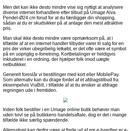
Men det kan ikke desto mindre vise sig nyttigt at analysere
diverse internet forhandlere efter tilbud på Umage Alva
Pendel-Ø24 cm forud for at du færdiggør din shopping,
sådan at du er skudsikker på at antage den mest attraktive
pris.
Man skal ikke desto mindre være opmærksom på, at i
tilfælde af at en internet handler tilbyder varer til salg for en
pris der virker ubegribelig letkøbt, er det ofte være et symbol
på en uoprigtig e-forretning. Kortbetalinger er heldigvis
inkluderet i en ordning, der hjælper folk imod uægte
netbutikker.
Generelt foreslår vi bestillinger med kort eller MobilePay.
Som alternativ kan du drage fordel af et afdragstilbud fra
eksempelvis ViaBill, i tilfælde af at du ønsker at afdrage
regningen ude i fremtiden.
Inden folk bestiller i en Umage online butik behøver man
uden tvivl se på butikkens handelsaftale, dog er det i mange
tilfælde ikke særlig spændende.
Alternativet kan derfor være at finde ud af om e-handlen er e-