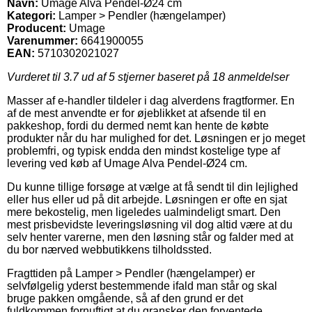
Navn:
Umage Alva Pendel-Ø24 cm
Kategori:
Lamper > Pendler (hængelamper)
Producent:
Umage
Varenummer:
6641900055
EAN:
5710302021027
Vurderet til
3.7
ud af 5 stjerner baseret på
18
anmeldelser
Masser af e-handler tildeler i dag alverdens fragtformer. En
af de mest anvendte er for øjeblikket at afsende til en
pakkeshop, fordi du dermed nemt kan hente de købte
produkter når du har mulighed for det. Løsningen er jo meget
problemfri, og typisk endda den mindst kostelige type af
levering ved køb af Umage Alva Pendel-Ø24 cm.
Du kunne tillige forsøge at vælge at få sendt til din lejlighed
eller hus eller ud på dit arbejde. Løsningen er ofte en sjat
mere bekostelig, men ligeledes ualmindeligt smart. Den
mest prisbevidste leveringsløsning vil dog altid være at du
selv henter varerne, men den løsning står og falder med at
du bor nærved webbutikkens tilholdssted.
Fragttiden på Lamper > Pendler (hængelamper) er
selvfølgelig yderst bestemmende ifald man står og skal
bruge pakken omgående, så af den grund er det
fuldkommen fornuftigt at du gransker den forventede