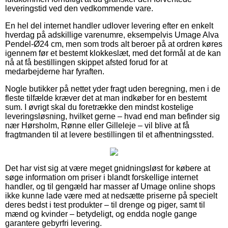
leveringstid ved den vedkommende vare.
En hel del internet handler udlover levering efter en enkelt
hverdag på adskillige varenumre, eksempelvis Umage Alva
Pendel-Ø24 cm, men som trods alt beroer på at ordren køres
igennem før et bestemt klokkeslæt, med det formål at de kan
nå at få bestillingen skippet afsted forud for at
medarbejderne har fyraften.
Nogle butikker på nettet yder fragt uden beregning, men i de
fleste tilfælde kræver det at man indkøber for en bestemt
sum. I øvrigt skal du foretrække den mindst kostelige
leveringsløsning, hvilket gerne – hvad end man befinder sig
nær Hørsholm, Rønne eller Gilleleje – vil blive at få
fragtmanden til at levere bestillingen til et afhentningssted.
Det har vist sig at være meget gnidningsløst for købere at
søge information om priser i blandt forskellige internet
handler, og til gengæld har masser af Umage online shops
ikke kunne lade være med at nedsætte priserne på specielt
deres bedst i test produkter – til drenge og piger, samt til
mænd og kvinder – betydeligt, og endda nogle gange
garantere gebyrfri levering.