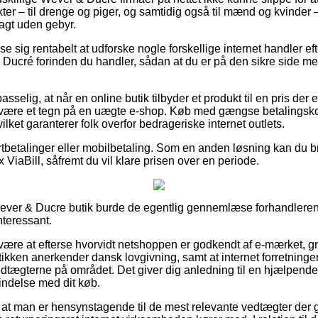
ter – til drenge og piger, og samtidig også til mænd og kvinder
agt uden gebyr.
ise sig rentabelt at udforske nogle forskellige internet handler e
cré forinden du handler, sådan at du er på den sikre side me
elig, at når en online butik tilbyder et produkt til en pris der er
ære et tegn på en uægte e-shop. Køb med gængse betalingskor
lket garanterer folk overfor bedrageriske internet outlets.
kortbetalinger eller mobilbetaling. Som en anden løsning kan du 
 ViaBill, såfremt du vil klare prisen over en periode.
Wever & Ducre butik burde de egentlig gennemlæse forhandleren
interessant.
re at efterse hvorvidt netshoppen er godkendt af e-mærket, gr
tikken anerkender dansk lovgivning, samt at internet forretningen
r vedtægterne på området. Det giver dig anledning til en hjælpende
bindelse med dit køb.
 at man er hensynstagende til de mest relevante vedtægter der g