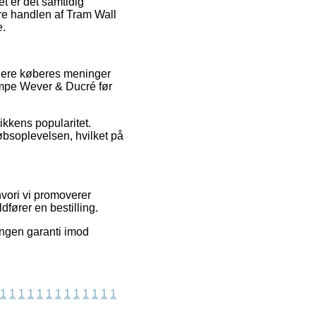
et er det samtidig
ere handlen af Tram Wall
e.
igere køberes meninger
lampe Wever & Ducré før
ikkens popularitet.
øbsoplevelsen, hvilket på
vori vi promoverer
fører en bestilling.
 ingen garanti imod
1
1
1
1
1
1
1
1
1
1
1
1
1