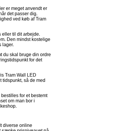
der er meget anvendt er
når det passer dig.
ulighed ved køb af Tram
ller til dit arbejde.
em. Den mindst kostelige
 lager.
 du skal bruge din ordre
ingstidspunkt for det
vis Tram Wall LED
lt tidspunkt, så de med
bestilles for et bestemt
nset om man bor i
akkeshop.
dt diverse online
at sænke prisniveauet på