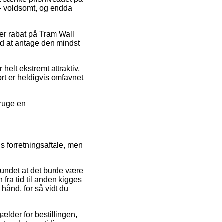
 – voldsomt, og endda
fter rabat på Tram Wall
d at antage den mindst
 helt ekstremt attraktiv,
t er heldigvis omfavnet
bruge en
s forretningsaftale, men
undet at det burde være
 fra tid til anden kigges
 hånd, for så vidt du
ælder for bestillingen,