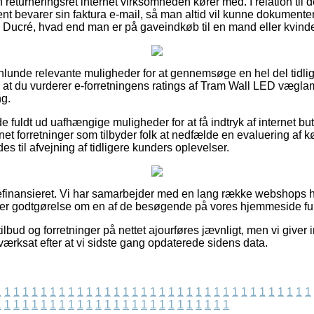
returneringsret internet virksomheden kører med. I relation til d
nt bevarer sin faktura e-mail, så man altid vil kunne dokument
cré, hvad end man er på gaveindkøb til en mand eller kvind
nlunde relevante muligheder for at gennemsøge en hel del tidl
igt, at du vurderer e-forretningens ratings af Tram Wall LED væg
ng.
 fuldt ud uafhængige muligheder for at få indtryk af internet but
et forretninger som tilbyder folk at nedfælde en evaluering af k
til afvejning af tidligere kunders oplevelser.
efinansieret. Vi har samarbejder med en lang række webshops h
ter godtgørelse om en af de besøgende på vores hjemmeside fuld
lbud og forretninger på nettet ajourføres jævnligt, men vi giver
 iværksat efter at vi sidste gang opdaterede sidens data.
1
1
1
1
1
1
1
1
1
1
1
1
1
1
1
1
1
1
1
1
1
1
1
1
1
1
1
1
1
1
1
1
1
1
1
1
1
1
1
1
1
1
1
1
1
1
1
1
1
1
1
1
1
1
1
1
1
1
1
1
1