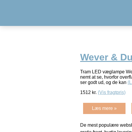
Wever & Du
Tram LED væglampe Weve
nemt at se, hvorfor over
ser godt ud, og de kan
(
1512
kr.
(Vis fragtpris)
Læs mere »
De mest populære websho