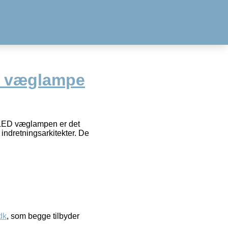
D væglampe
LED væglampen er det
indretningsarkitekter. De
dk
, som begge tilbyder