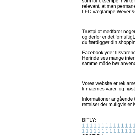
som for eksempel hvilken 
relevant, at man permane
LED væglampe Wever & Du
Trustpilot medfører noge
og derfor er det fornuft
du færdiggør din shoppi
Facebook yder tilsvarende
Herinde ses mange intern
samme måde bør anvendes 
Vores website er reklam
firmaernes varer, og høs
Informationer angående ti
rettelser der muligvis er
BITLY:
1
1
1
1
1
1
1
1
1
1
1
1
1
1
1
1
1
1
1
1
1
1
1
1
1
1