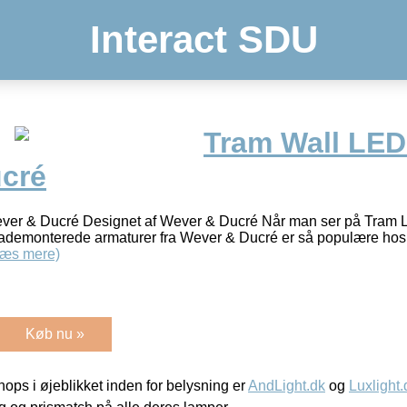
Interact SDU
Tram Wall LE
cré
r & Ducré Designet af Wever & Ducré Når man ser på Tram 
flademonterede armaturer fra Wever & Ducré er så populære hos 
Læs mere)
Køb nu »
ps i øjeblikket inden for belysning er
AndLight.dk
og
Luxlight.