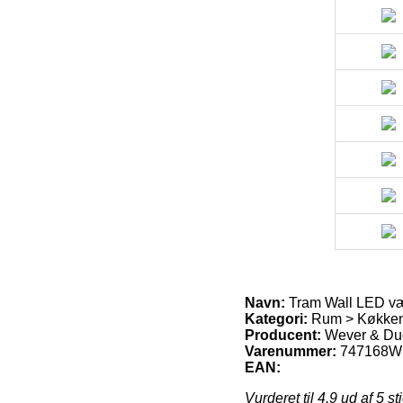
Navn:
Tram Wall LED v
Kategori:
Rum > Køkken 
Producent:
Wever & Du
Varenummer:
747168W
EAN:
Vurderet til
4.9
ud af 5 st