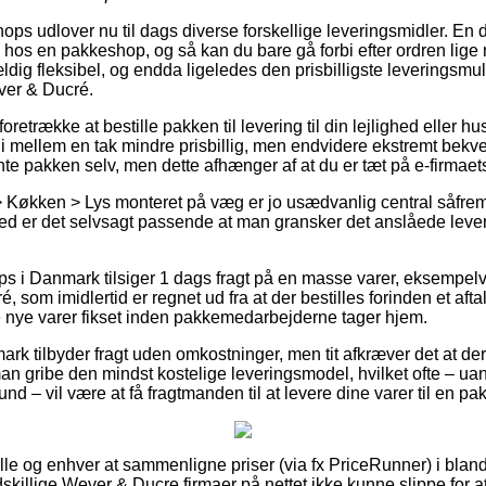
ops udlover nu til dags diverse forskellige leveringsmidler. En 
en hos en pakkeshop, og så kan du bare gå forbi efter ordren lige 
dig fleksibel, og endda ligeledes den prisbilligste leveringsm
er & Ducré.
række at bestille pakken til levering til din lejlighed eller hus e
i mellem en tak mindre prisbillig, men endvidere ekstremt bekv
te pakken selv, men dette afhænger af at du er tæt på e-firmaets
Køkken > Lys monteret på væg er jo usædvanlig central såfremt
rved er det selvsagt passende at man gransker det anslåede lever
 i Danmark tilsiger 1 dags fragt på en masse varer, eksempel
om imidlertid er regnet ud fra at der bestilles forinden et afta
e nye varer fikset inden pakkemedarbejderne tager hjem.
rk tilbyder fragt uden omkostninger, men tit afkræver det at der 
n gribe den mindst kostelige leveringsmodel, hvilket ofte – ua
und – vil være at få fragtmanden til at levere dine varer til en p
r alle og enhver at sammenligne priser (via fx PriceRunner) i blan
dskillige Wever & Ducre firmaer på nettet ikke kunne slippe for 