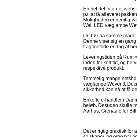
En hel del internet websh
p.t. at få afleveret pakk
Muligheden er nemlig væl
Wall LED væglampe Wev
Du bør på samme måde foret
Denne viser sig en gang 
fragtmetode er dog at hen
Leveringstiden på Rum > 
inden for kort tid, og he
respektive produkt.
Temmelig mange netshops
væglampe Wever & Ducré, s
sikkerhed kan nå at få d
Enkelte e-handler i Danma
beløb. Desuden skulle ma
Aarhus, Grenaa eller Bill
Det er rigtig praktisk fo
selskaber, og ergo har a