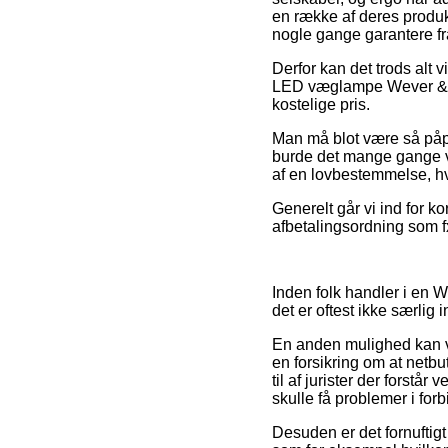
en række af deres produk
nogle gange garantere fr
Derfor kan det trods alt v
LED væglampe Wever & Du
kostelige pris.
Man må blot være så påpass
burde det mange gange v
af en lovbestemmelse, hvi
Generelt går vi ind for 
afbetalingsordning som fx
Inden folk handler i en 
det er oftest ikke særlig 
En anden mulighed kan væ
en forsikring om at netbu
til af jurister der forstå
skulle få problemer i for
Desuden er det fornuftigt