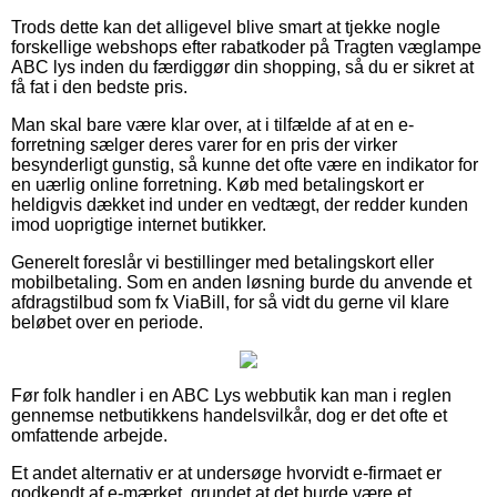
Trods dette kan det alligevel blive smart at tjekke nogle
forskellige webshops efter rabatkoder på Tragten væglampe
ABC lys inden du færdiggør din shopping, så du er sikret at
få fat i den bedste pris.
Man skal bare være klar over, at i tilfælde af at en e-
forretning sælger deres varer for en pris der virker
besynderligt gunstig, så kunne det ofte være en indikator for
en uærlig online forretning. Køb med betalingskort er
heldigvis dækket ind under en vedtægt, der redder kunden
imod uoprigtige internet butikker.
Generelt foreslår vi bestillinger med betalingskort eller
mobilbetaling. Som en anden løsning burde du anvende et
afdragstilbud som fx ViaBill, for så vidt du gerne vil klare
beløbet over en periode.
Før folk handler i en ABC Lys webbutik kan man i reglen
gennemse netbutikkens handelsvilkår, dog er det ofte et
omfattende arbejde.
Et andet alternativ er at undersøge hvorvidt e-firmaet er
godkendt af e-mærket, grundet at det burde være et