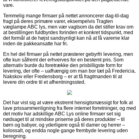
vare.
Temmelig mange firmaer på nettet annoncerer dag-til-dag
fragt på deres primære varer, eksempelvis Tragten
væglampe ABC lys, men vær vagtsom da det stiller krav om
at bestillingen fuldbyrdes forinden et konkret tidspunkt, med
det formål at de højst sandsynligt kan nå at få varerne klar
inden de pakkeansatte har fri.
En hel del firmaer på nettet præsterer gebyrfri levering, men
ofte kun såfremt der erhverves for en bestemt pris. Som
alternativ burde du foretrække den prisbilligste form for
levering, der ofte – uafhængig om man bor tæt på Fredericia,
Nakskov eller Fredensborg – er at få fragtmanden til at
levere din ordre til et afhentningssted.
Det har vist sig at være ekstremt hensigtsmæssigt for folk at
lave prissammenligning fra flere internet forretninger, og med
det motiv har adskillige ABC Lys online firmaer set sig
nødsaget til at mindske priserne på deres produkter – til
børn og babyer, og yderligere også til damer og herrer –
kolossalt, og endda nogle gange frembyde levering uden
beregning.