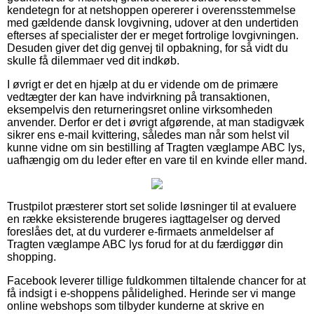
kendetegn for at netshoppen opererer i overensstemmelse
med gældende dansk lovgivning, udover at den undertiden
efterses af specialister der er meget fortrolige lovgivningen.
Desuden giver det dig genvej til opbakning, for så vidt du
skulle få dilemmaer ved dit indkøb.
I øvrigt er det en hjælp at du er vidende om de primære
vedtægter der kan have indvirkning på transaktionen,
eksempelvis den returneringsret online virksomheden
anvender. Derfor er det i øvrigt afgørende, at man stadigvæk
sikrer ens e-mail kvittering, således man når som helst vil
kunne vidne om sin bestilling af Tragten væglampe ABC lys,
uafhængig om du leder efter en vare til en kvinde eller mand.
Trustpilot præsterer stort set solide løsninger til at evaluere
en række eksisterende brugeres iagttagelser og derved
foreslåes det, at du vurderer e-firmaets anmeldelser af
Tragten væglampe ABC lys forud for at du færdiggør din
shopping.
Facebook leverer tillige fuldkommen tiltalende chancer for at
få indsigt i e-shoppens pålidelighed. Herinde ser vi mange
online webshops som tilbyder kunderne at skrive en