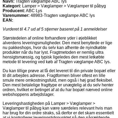
Navn:
Tragten væglampe ABC lys
Kategori:
Lamper > Væglamper > Væglamper til påbyg
Producent:
ABC Lys
Varenummer:
48983-Tragten væglampe ABC lys
EAN:
Vurderet til
4.7
ud af 5 stjerner baseret på
1
anmeldelser
Størstedelen af online forhandlere yder i øjeblikket
alverdens leveringsmuligheder. Den mest benyttede er lige
nu pakkeshops, hvor du selv kan afhente de nyindkøbte
produkter når du har lyst. Fragtmetoden er nemlig ultra
hensigtsmæssig, og typisk ligeledes den mest letkøbte
metode til levering ved køb af Tragten væglampe ABC lys.
Du kan tillige prøve at få det leveret til din private bopæl eller
til dit arbejdes adresse. Fragtformen bliver oftest en lille
smule mere omkostningsfuld, men også i høj grad fleksibel.
Den mest betalelige fragttype er unægtelig at du selv henter
ordren, hvilket er betinget af at du har bopæl nærved online
webshoppens arbejdslager.
Leveringshastigheden på Lamper > Væglamper >
Væglamper til påbyg kan være særdeles relevant hvis man
har brug for din ordre straks, så derfor er det skam essentielt
at vi kontrollerer leveringstidspunktet på den pågældende