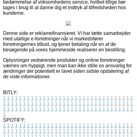
bedømmelse af virksomhedens service, hvilket tillige bør
tages i brug til at danne dig et indtryk af tilfredsheden hos
kunderne.
Denne side er reklamefinansieret. Vi har tætte samarbejder
med utallige e-forretninger når vi markedsfører
forretningernes tilbud, og tjener betaling når en af de
besøgende på vores hjemmeside realiserer en bestilling.
Oplysninger vedrørende produkter og online forretninger
værnes om hyppigt, men man kan ikke stille os ansvarlig for
ændringer der potentielt er lavet siden sidste opdatering af
de viste informationer.
BITLY:
1
1
1
1
1
1
1
1
1
1
1
1
1
1
1
1
1
1
1
1
1
1
1
1
1
1
1
1
1
1
1
1
1
1
1
1
1
1
1
1
1
1
1
1
1
1
1
1
1
1
1
1
1
1
1
1
1
1
1
1
1
1
1
1
1
1
1
1
1
1
1
1
1
1
1
1
1
1
1
1
1
1
1
1
1
1
1
1
1
1
1
1
1
1
1
1
1
1
1
1
SPOTIFY:
1
1
1
1
1
1
1
1
1
1
1
1
1
1
1
1
1
1
1
1
1
1
1
1
1
1
1
1
1
1
1
1
1
1
1
1
1
1
1
1
1
1
1
1
1
1
1
1
1
1
1
1
1
1
1
1
1
1
1
1
1
1
1
1
1
1
1
1
1
1
1
1
1
1
1
1
1
1
1
1
1
1
1
1
1
1
1
1
1
1
1
1
1
1
1
1
1
1
1