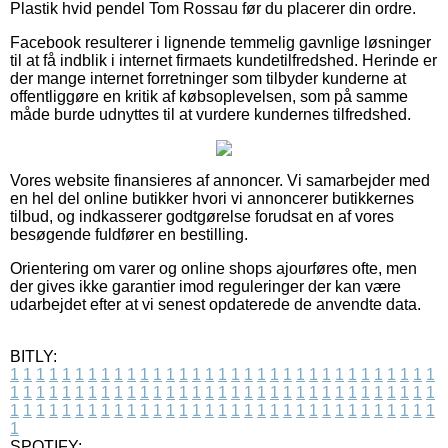
Plastik hvid pendel Tom Rossau før du placerer din ordre.
Facebook resulterer i lignende temmelig gavnlige løsninger
til at få indblik i internet firmaets kundetilfredshed. Herinde er
der mange internet forretninger som tilbyder kunderne at
offentliggøre en kritik af købsoplevelsen, som på samme
måde burde udnyttes til at vurdere kundernes tilfredshed.
Vores website finansieres af annoncer. Vi samarbejder med
en hel del online butikker hvori vi annoncerer butikkernes
tilbud, og indkasserer godtgørelse forudsat en af vores
besøgende fuldfører en bestilling.
Orientering om varer og online shops ajourføres ofte, men
der gives ikke garantier imod reguleringer der kan være
udarbejdet efter at vi senest opdaterede de anvendte data.
BITLY:
1
1
1
1
1
1
1
1
1
1
1
1
1
1
1
1
1
1
1
1
1
1
1
1
1
1
1
1
1
1
1
1
1
1
1
1
1
1
1
1
1
1
1
1
1
1
1
1
1
1
1
1
1
1
1
1
1
1
1
1
1
1
1
1
1
1
1
1
1
1
1
1
1
1
1
1
1
1
1
1
1
1
1
1
1
1
1
1
1
1
1
1
1
1
1
1
1
1
1
1
SPOTIFY: