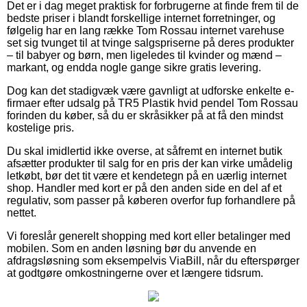
Det er i dag meget praktisk for forbrugerne at finde frem til de
bedste priser i blandt forskellige internet forretninger, og
følgelig har en lang række Tom Rossau internet varehuse
set sig tvunget til at tvinge salgspriserne på deres produkter
– til babyer og børn, men ligeledes til kvinder og mænd –
markant, og endda nogle gange sikre gratis levering.
Dog kan det stadigvæk være gavnligt at udforske enkelte e-
firmaer efter udsalg på TR5 Plastik hvid pendel Tom Rossau
forinden du køber, så du er skråsikker på at få den mindst
kostelige pris.
Du skal imidlertid ikke overse, at såfremt en internet butik
afsætter produkter til salg for en pris der kan virke umådelig
letkøbt, bør det tit være et kendetegn på en uærlig internet
shop. Handler med kort er på den anden side en del af et
regulativ, som passer på køberen overfor fup forhandlere på
nettet.
Vi foreslår generelt shopping med kort eller betalinger med
mobilen. Som en anden løsning bør du anvende en
afdragsløsning som eksempelvis ViaBill, når du efterspørger
at godtgøre omkostningerne over et længere tidsrum.