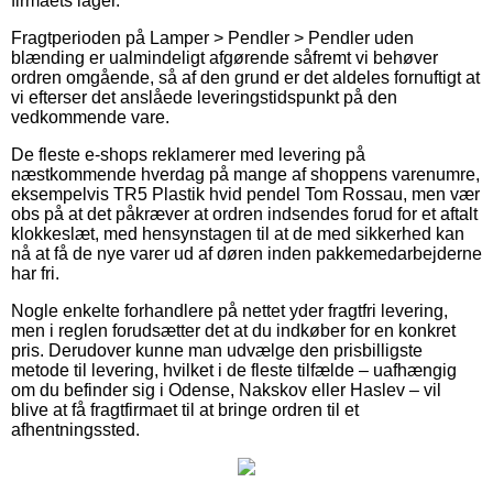
firmaets lager.
Fragtperioden på Lamper > Pendler > Pendler uden
blænding er ualmindeligt afgørende såfremt vi behøver
ordren omgående, så af den grund er det aldeles fornuftigt at
vi efterser det anslåede leveringstidspunkt på den
vedkommende vare.
De fleste e-shops reklamerer med levering på
næstkommende hverdag på mange af shoppens varenumre,
eksempelvis TR5 Plastik hvid pendel Tom Rossau, men vær
obs på at det påkræver at ordren indsendes forud for et aftalt
klokkeslæt, med hensynstagen til at de med sikkerhed kan
nå at få de nye varer ud af døren inden pakkemedarbejderne
har fri.
Nogle enkelte forhandlere på nettet yder fragtfri levering,
men i reglen forudsætter det at du indkøber for en konkret
pris. Derudover kunne man udvælge den prisbilligste
metode til levering, hvilket i de fleste tilfælde – uafhængig
om du befinder sig i Odense, Nakskov eller Haslev – vil
blive at få fragtfirmaet til at bringe ordren til et
afhentningssted.