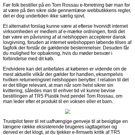
Før folk bestiller på en Tom Rossau e-forretning bør man for
at være på den sikre side gennemlæse webbutikkens regler,
det er dog undertiden ikke særlig sjovt.
Et alternativt forslag kunne være at efterse hvorvidt internet
virksomheden er medlem af e-mærke ordningen, fordi det
bør være en påvisning af at netshoppen accepterer dansk
lovgivning, foruden at internet webshoppen løbende tilses af
fagfolk der forstår de gældende bestemmelser. Desuden får
du mulighed for opbakning, hvis du møder besvær i
forbindelse med dit køb.
Endvidere kan det anbefales at køberen er vidende om de
mest aktuelle vilkår der gælder for handlen, eksempelvis
hvilken returneringsret netshoppen benytter. I relation til det
er det tillige relevant, at man når som helst sikrer sin
kvittering, således man til enhver tid vil kunne bevise
bestillingen af TR5 Plastik hvid pendel Tom Rossau, om
man leder efter et produkt til en voksen eller et barn.
Trustpilot fører til ret uafhængige genveje til at besigtige en
længere række eksisterende brugeres iagttagelser og
derved er det klogt, at du tjekker e-firmaets kritik af TR5