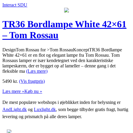
Interact SDU
TR36 Bordlampe White 42×61
– Tom Rossau
DesignTom Rossau for >Tom RossauKonceptTR36 Bordlampe
White 42×61 er en flot og elegant lampe fra Tom Rossau. Tom
Rossaus lamper er især kendetegnet ved den karakteristiske
lampeskærm, der er bygget op af lameller – denne gang i det
fleksible ma
(Læs mere)
5490
kr.
(Vis fragtpris)
Læs mere »
Køb nu »
De mest populære webshops i øjeblikket inden for belysning er
AndLight.dk
og
Luxlight.dk
, som begge tilbyder gratis fragt, hurtig
levering og prismatch på alle deres lamper.