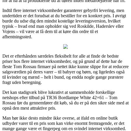
for at nå at få produkterne ud af døren inden medarbejderne har fri.
Indtil flere internet virksomheder garanterer gebyrfri levering, men
undertiden er det forudsat at du bestiller for en konkret pris. I øvrigt
burde du udse dig den mindst kostelige leveringsversion, hvilket
typisk – hvad end man opholder sig ved Roskilde, Haderslev eller
Vojens – vil være at få dem til at køre din ordre til et
afhentningssted.
Det er efterhånden særdeles fleksibelt for alle at finde de bedste
priser hos flere internet virksomheder, og på grund af dette har de
fleste Tom Rossau firmaer på nettet ikke kunne slippe for at reducere
salgsværdien på deres varer – til babyer og børn, og ligeledes også
til kvinder og mænd – helt i bund, og endda nogle gange præstere
fragt uden beregning.
Det kan stadigvæk blive lukrativt at sammenholde forskellige
netshops efter tilbud på TR36 Bordlampe White 42×61 – Tom
Rossau før du gennemfører dit køb, så du er på den sikre side med at
opnå den mest attraktive pris.
Man bør ikke desto mindre ikke overse, at ifald en online butik
udbyder varer til en pris som kan virke enormt fremragende, er det
mange gange være et fingerpeg om en svindel internet virksomhed.