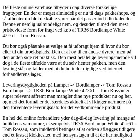
De fleste online varehuse tilbyder i dag diverse forskellige
fragttyper. En der er meget almindelig er nu til dags pakkeshops, og
så afhenter du blot de købte varer når det passer ind i din kalender.
Denne er nemlig ualmindeligt nem, og desuden tilmed den mest
prisbevidste form for fragt ved køb af TR36 Bordlampe White
42×61 – Tom Rossau.
Du bør også påtænke at vælge at få udbragt hjem til hvor du bor
eller til din arbejdsplads. Den er af og til en anelse dyrere, men på
den anden side ret praktisk. Den mest betalelige leveringsmetode vil
dog i de fleste tilfælde være at du selv henter pakken, men den
løsning står og falder med at du befinder dig lige ved internet
forhandlerens lager.
Leveringsdygtigheden på Lamper -> Bordlamper -> Tom Rossau
Bordlamper -> TR36 Bordlampe White 42×61 – Tom Rossau er
super relevant såfremt man mangler dine nye produkter nu og her,
og med det formål er det særdeles aktuelt at vi kigger nærmere på
den forventede leveringsdato for det vedkommende produkt.
En hel del online forhandlere yder dag-til-dag levering på mange af
butikkens varenumre, eksempelvis TR36 Bordlampe White 42×61 –
Tom Rossau, som imidlertid betinges af at ordren aflægges tidligere
end et fastsat klokkeslæt, med hensynstagen til at de har mulighed