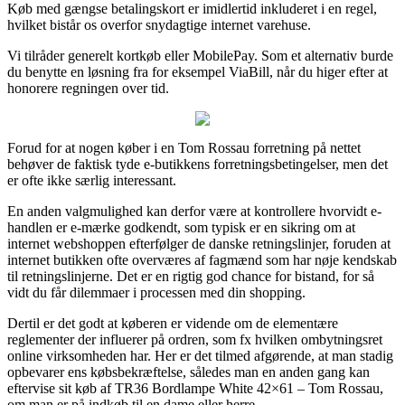
Køb med gængse betalingskort er imidlertid inkluderet i en regel,
hvilket bistår os overfor snydagtige internet varehuse.
Vi tilråder generelt kortkøb eller MobilePay. Som et alternativ burde
du benytte en løsning fra for eksempel ViaBill, når du higer efter at
honorere regningen over tid.
Forud for at nogen køber i en Tom Rossau forretning på nettet
behøver de faktisk tyde e-butikkens forretningsbetingelser, men det
er ofte ikke særlig interessant.
En anden valgmulighed kan derfor være at kontrollere hvorvidt e-
handlen er e-mærke godkendt, som typisk er en sikring om at
internet webshoppen efterfølger de danske retningslinjer, foruden at
internet butikken ofte overværes af fagmænd som har nøje kendskab
til retningslinjerne. Det er en rigtig god chance for bistand, for så
vidt du får dilemmaer i processen med din shopping.
Dertil er det godt at køberen er vidende om de elementære
reglementer der influerer på ordren, som fx hvilken ombytningsret
online virksomheden har. Her er det tilmed afgørende, at man stadig
opbevarer ens købsbekræftelse, således man en anden gang kan
eftervise sit køb af TR36 Bordlampe White 42×61 – Tom Rossau,
om man er på indkøb til en dame eller herre.