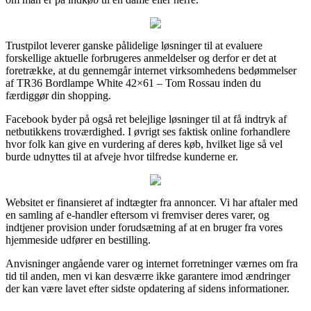
Trustpilot leverer ganske pålidelige løsninger til at evaluere
forskellige aktuelle forbrugeres anmeldelser og derfor er det at
foretrække, at du gennemgår internet virksomhedens bedømmelser
af TR36 Bordlampe White 42×61 – Tom Rossau inden du
færdiggør din shopping.
Facebook byder på også ret belejlige løsninger til at få indtryk af
netbutikkens troværdighed. I øvrigt ses faktisk online forhandlere
hvor folk kan give en vurdering af deres køb, hvilket lige så vel
burde udnyttes til at afveje hvor tilfredse kunderne er.
Websitet er finansieret af indtægter fra annoncer. Vi har aftaler med
en samling af e-handler eftersom vi fremviser deres varer, og
indtjener provision under forudsætning af at en bruger fra vores
hjemmeside udfører en bestilling.
Anvisninger angående varer og internet forretninger værnes om fra
tid til anden, men vi kan desværre ikke garantere imod ændringer
der kan være lavet efter sidste opdatering af sidens informationer.