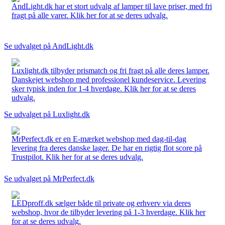
AndLight.dk har et stort udvalg af lamper til lave priser, med fri
fragt på alle varer. Klik her for at se deres udvalg.
Se udvalget på AndLight.dk
Luxlight.dk tilbyder prismatch og fri fragt på alle deres lamper.
Danskejet webshop med professionel kundeservice. Levering
sker typisk inden for 1-4 hverdage. Klik her for at se deres
udvalg.
Se udvalget på Luxlight.dk
MrPerfect.dk er en E-mærket webshop med dag-til-dag
levering fra deres danske lager. De har en rigtig flot score på
Trustpilot. Klik her for at se deres udvalg.
Se udvalget på MrPerfect.dk
LEDproff.dk sælger både til private og erhverv via deres
webshop, hvor de tilbyder levering på 1-3 hverdage. Klik her
for at se deres udvalg.