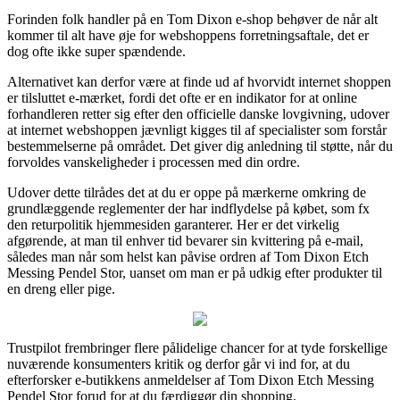
Forinden folk handler på en Tom Dixon e-shop behøver de når alt
kommer til alt have øje for webshoppens forretningsaftale, det er
dog ofte ikke super spændende.
Alternativet kan derfor være at finde ud af hvorvidt internet shoppen
er tilsluttet e-mærket, fordi det ofte er en indikator for at online
forhandleren retter sig efter den officielle danske lovgivning, udover
at internet webshoppen jævnligt kigges til af specialister som forstår
bestemmelserne på området. Det giver dig anledning til støtte, når du
forvoldes vanskeligheder i processen med din ordre.
Udover dette tilrådes det at du er oppe på mærkerne omkring de
grundlæggende reglementer der har indflydelse på købet, som fx
den returpolitik hjemmesiden garanterer. Her er det virkelig
afgørende, at man til enhver tid bevarer sin kvittering på e-mail,
således man når som helst kan påvise ordren af Tom Dixon Etch
Messing Pendel Stor, uanset om man er på udkig efter produkter til
en dreng eller pige.
Trustpilot frembringer flere pålidelige chancer for at tyde forskellige
nuværende konsumenters kritik og derfor går vi ind for, at du
efterforsker e-butikkens anmeldelser af Tom Dixon Etch Messing
Pendel Stor forud for at du færdiggør din shopping.