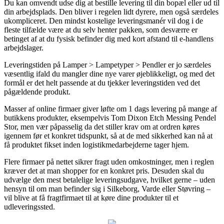
Du kan omvendt udse dig at bestille levering til din bopæl eller ud til
din arbejdsplads. Den bliver i regelen lidt dyrere, men også særdeles
ukompliceret. Den mindst kostelige leveringsmanér vil dog i de
fleste tilfælde være at du selv henter pakken, som desværre er
betinget af at du fysisk befinder dig med kort afstand til e-handlens
arbejdslager.
Leveringstiden på Lamper > Lampetyper > Pendler er jo særdeles
væsentlig ifald du mangler dine nye varer øjeblikkeligt, og med det
formål er det helt passende at du tjekker leveringstiden ved det
pågældende produkt.
Masser af online firmaer giver løfte om 1 dags levering på mange af
butikkens produkter, eksempelvis Tom Dixon Etch Messing Pendel
Stor, men vær påpasselig da det stiller krav om at ordren køres
igennem før et konkret tidspunkt, så at de med sikkerhed kan nå at
få produktet fikset inden logistikmedarbejderne tager hjem.
Flere firmaer på nettet sikrer fragt uden omkostninger, men i reglen
kræver det at man shopper for en konkret pris. Desuden skal du
udvælge den mest betalelige leveringsudgave, hvilket gerne – uden
hensyn til om man befinder sig i Silkeborg, Varde eller Støvring –
vil blive at få fragtfirmaet til at køre dine produkter til et
udleveringssted.