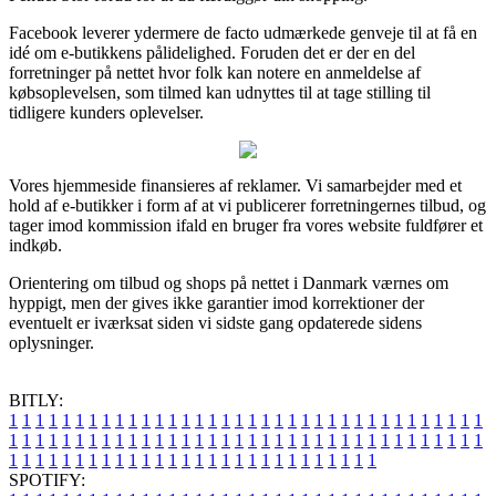
Facebook leverer ydermere de facto udmærkede genveje til at få en
idé om e-butikkens pålidelighed. Foruden det er der en del
forretninger på nettet hvor folk kan notere en anmeldelse af
købsoplevelsen, som tilmed kan udnyttes til at tage stilling til
tidligere kunders oplevelser.
Vores hjemmeside finansieres af reklamer. Vi samarbejder med et
hold af e-butikker i form af at vi publicerer forretningernes tilbud, og
tager imod kommission ifald en bruger fra vores website fuldfører et
indkøb.
Orientering om tilbud og shops på nettet i Danmark værnes om
hyppigt, men der gives ikke garantier imod korrektioner der
eventuelt er iværksat siden vi sidste gang opdaterede sidens
oplysninger.
BITLY:
1
1
1
1
1
1
1
1
1
1
1
1
1
1
1
1
1
1
1
1
1
1
1
1
1
1
1
1
1
1
1
1
1
1
1
1
1
1
1
1
1
1
1
1
1
1
1
1
1
1
1
1
1
1
1
1
1
1
1
1
1
1
1
1
1
1
1
1
1
1
1
1
1
1
1
1
1
1
1
1
1
1
1
1
1
1
1
1
1
1
1
1
1
1
1
1
1
1
1
1
SPOTIFY: