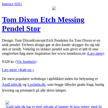
Interact SDU
Tom Dixon Etch Messing
Pendel Stor
Design: Tom DixonKoncept:Etch Pendelen fra Tom Dixon er en
unik pendel. Etchens design gør at den kaster skygger fra sig når
den er tændt. Virkelig en lækker pendel som giver et løft til sine
omgivelser.Søg mere inspiration her www.tomdixon.ne
(Læs mere)
9328
kr.
(Vis fragtpris)
Læs mere »
Køb nu »
De mest populære webshops i øjeblikket inden for belysning er
AndLight.dk
og
Luxlight.dk
, som begge tilbyder gratis fragt, hurtig
levering og prismatch på alle deres lamper.
AndLight.dk har et stort udvalg af lamper til lave priser, med fri