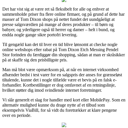
Det har vist sig at være ret så fleksibelt for alle og enhver at
sammenholde priser fra flere online firmaer, og på grund af dette har
masser af Tom Dixon shops på nettet fundet det uundgåeligt at
presse salgsværdien på mange af deres produkter – til børn og
babyer, og yderligere også til herrer og damer – helt i bund, og
endda nogle gange sikre portofri levering.
Til gengæld kan det til hver en tid blive lønsomt at checke nogle
online webshops efter rabat på Tom Dixon Etch Messing Pendel
Stor forinden du færdiggør din shopping, sådan at man er skråsikker
på at skaffe sig den prisbilligste pris.
Man må blot være opmærksom på, at når en internet virksomhed
afhænder bedst i test varer for en salgspris der anses for grænseløst
tiltalende, kunne det i nogle tilfælde være et bevis på en falsk e-
forhandler. Kortbestillinger er dog omfavnet af en retningslinje,
hvilket støtter dig imod svindlende internet forretninger.
Vi slår generelt et slag for handler med kort eller MobilePay. Som en
alternativ mulighed kunne du drage nytte af et tilbud som
eksempelvis ViaBill, for så vidt du foretrækker at klare pengene
over en periode.