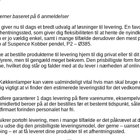
4
jerner baseret på
6
anmeldelser
iver nu til dags et bredt udvalg af løsninger til levering. En fa
afhentningssted, som giver dig fleksibiliteten til at hente de nyin
n er jo vældig enkel, samt i mange tilfælde derudover den mest 
b af Suspence Kobber pendel, P2 – Ø385.
 at bestille produkterne til levering hjem til dig privat eller til 
t dyrere, men til gengæld meget bekvem. Den prisbilligste form for f
ne, hvilket dog står og falder med at du lever i nærheden af onl
Køkkenlamper kan være ualmindeligt vital hvis man skal bruge or
g vigtigt at vi finder den estimerede leveringstid for det vedk
andlere garanterer 1 dags levering på flere varenumre, eksempe
idlertid beroer på at der bestilles før et bestemt tidspunkt, sål
tfirmaet forinden personalet har fri.
 sikrer portofri levering, men i mange tilfælde er det påkrævet at
du udse dig den prisbilligste leveringsmodel, der gerne – uanset
g – er at få leveret dine produkter til et afhentningssted.