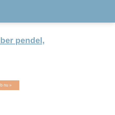
ber pendel,
b nu »