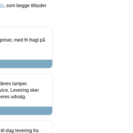
dk
, som begge tilbyder
priser, med fri fragt på
 deres lamper.
ice. Levering sker
deres udvalg.
l-dag levering fra