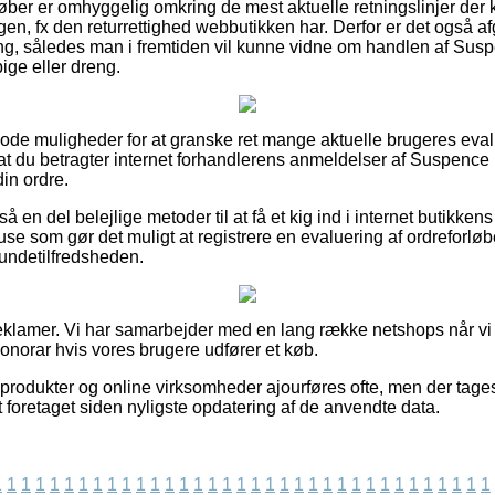
køber er omhyggelig omkring de mest aktuelle retningslinjer der k
gen, fx den returrettighed webbutikken har. Derfor er det også a
ing, således man i fremtiden vil kunne vidne om handlen af Su
ige eller dreng.
 gode muligheder for at granske ret mange aktuelle brugeres eva
 at du betragter internet forhandlerens anmeldelser af Suspenc
in ordre.
 en del belejlige metoder til at få et kig ind i internet butikkens p
use som gør det muligt at registrere en evaluering af ordreforl
 kundetilfredsheden.
reklamer. Vi har samarbejder med en lang række netshops når vi
onorar hvis vores brugere udfører et køb.
rodukter og online virksomheder ajourføres ofte, men der tages
t foretaget siden nyligste opdatering af de anvendte data.
1
1
1
1
1
1
1
1
1
1
1
1
1
1
1
1
1
1
1
1
1
1
1
1
1
1
1
1
1
1
1
1
1
1
1