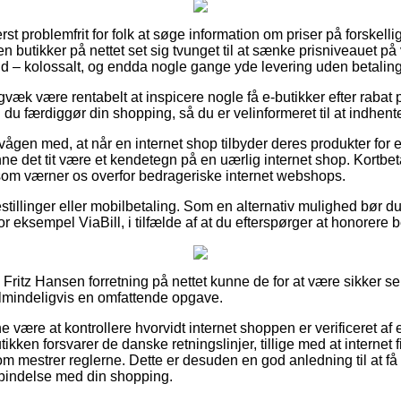
rst problemfrit for folk at søge information om priser på forskel
n butikker på nettet set sig tvunget til at sænke prisniveauet på 
nd – kolossalt, og endda nogle gange yde levering uden betaling
igvæk være rentabelt at inspicere nogle få e-butikker efter rab
u færdiggør din shopping, så du er velinformeret til at indhent
ågen med, at når en internet shop tilbyder deres produkter for e
 det tit være et kendetegn på en uærlig internet shop. Kortbeta
 som værner os overfor bedrageriske internet webshops.
bestillinger eller mobilbetaling. Som en alternativ mulighed bør d
 eksempel ViaBill, i tilfælde af at du efterspørger at honorere be
Fritz Hansen forretning på nettet kunne de for at være sikker 
almindeligvis en omfattende opgave.
være at kontrollere hvorvidt internet shoppen er verificeret af 
ikken forsvarer de danske retningslinjer, tillige med at internet fi
som mestrer reglerne. Dette er desuden en god anledning til at få
orbindelse med din shopping.