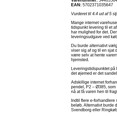
Varenummer:
5440356
EAN:
5702371035647
Vurderet til
4.4
ud af 5 st
Mange internet varehuse g
tidspunkt levering til et 
har mulighed for det. De
leveringsudgave ved kø
Du burde alternativt vælge
viser sig af og til en sja
være selv at hente varer
hjemsted.
Leveringstidspunktet på 
det øjemed er det sandeli
Adskillige internet forh
pendel, P2 – Ø385, som im
nå at få varen hen til frag
Indtil flere e-forhandlere
beløb. Alternativt burde 
Svendborg eller Ringkøbin