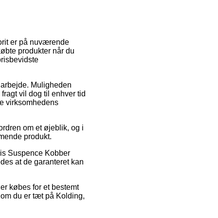
vorit er på nuværende
dkøbte produkter når du
prisbevidste
dit arbejde. Muligheden
ragt vil dog til enhver tid
ine virksomhedens
dren om et øjeblik, og i
ommende produkt.
lvis Suspence Kobber
edes at de garanteret kan
 der købes for et bestemt
 om du er tæt på Kolding,