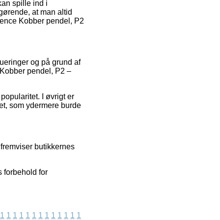
an spille ind i
fgørende, at man altid
spence Kobber pendel, P2
lueringer og på grund af
e Kobber pendel, P2 –
opularitet. I øvrigt er
øbet, som ydermere burde
 fremviser butikkernes
 forbehold for
1
1
1
1
1
1
1
1
1
1
1
1
1