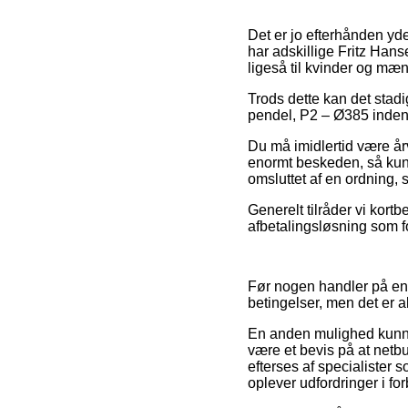
Det er jo efterhånden yde
har adskillige Fritz Hanse
ligeså til kvinder og mæ
Trods dette kan det stad
pendel, P2 – Ø385 inden d
Du må imidlertid være årv
enormt beskeden, så kunne
omsluttet af en ordning,
Generelt tilråder vi kort
afbetalingsløsning som for
Før nogen handler på en 
betingelser, men det er 
En anden mulighed kunne 
være et bevis på at netbut
efterses af specialister 
oplever udfordringer i f