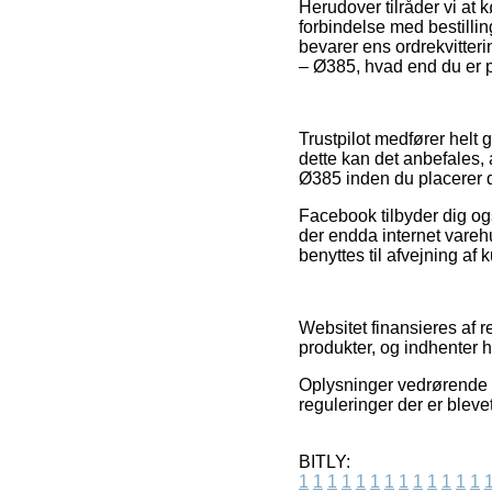
Herudover tilråder vi at 
forbindelse med bestillin
bevarer ens ordrekvitter
– Ø385, hvad end du er p
Trustpilot medfører helt
dette kan det anbefales,
Ø385 inden du placerer d
Facebook tilbyder dig også
der endda internet vareh
benyttes til afvejning af
Websitet finansieres af 
produkter, og indhenter h
Oplysninger vedrørende p
reguleringer der er bleve
BITLY:
1
1
1
1
1
1
1
1
1
1
1
1
1