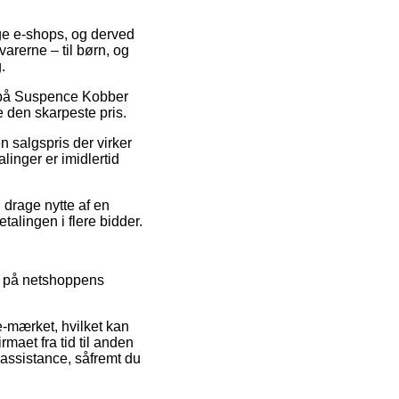
lige e-shops, og derved
varerne – til børn, og
.
at på Suspence Kobber
e den skarpeste pris.
n salgspris der virker
linger er imidlertid
u drage nytte af en
talingen i flere bidder.
se på netshoppens
e-mærket, hvilket kan
rmaet fra tid til anden
 assistance, såfremt du