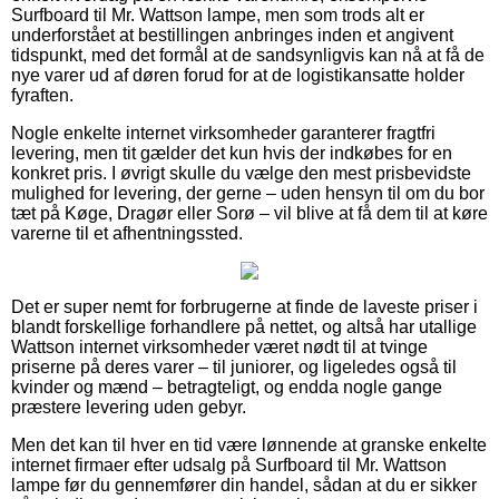
Surfboard til Mr. Wattson lampe, men som trods alt er
underforstået at bestillingen anbringes inden et angivent
tidspunkt, med det formål at de sandsynligvis kan nå at få de
nye varer ud af døren forud for at de logistikansatte holder
fyraften.
Nogle enkelte internet virksomheder garanterer fragtfri
levering, men tit gælder det kun hvis der indkøbes for en
konkret pris. I øvrigt skulle du vælge den mest prisbevidste
mulighed for levering, der gerne – uden hensyn til om du bor
tæt på Køge, Dragør eller Sorø – vil blive at få dem til at køre
varerne til et afhentningssted.
Det er super nemt for forbrugerne at finde de laveste priser i
blandt forskellige forhandlere på nettet, og altså har utallige
Wattson internet virksomheder været nødt til at tvinge
priserne på deres varer – til juniorer, og ligeledes også til
kvinder og mænd – betragteligt, og endda nogle gange
præstere levering uden gebyr.
Men det kan til hver en tid være lønnende at granske enkelte
internet firmaer efter udsalg på Surfboard til Mr. Wattson
lampe før du gennemfører din handel, sådan at du er sikker