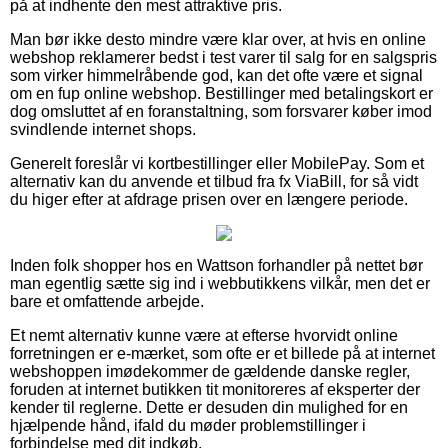
på at indhente den mest attraktive pris.
Man bør ikke desto mindre være klar over, at hvis en online
webshop reklamerer bedst i test varer til salg for en salgspris
som virker himmelråbende god, kan det ofte være et signal
om en fup online webshop. Bestillinger med betalingskort er
dog omsluttet af en foranstaltning, som forsvarer køber imod
svindlende internet shops.
Generelt foreslår vi kortbestillinger eller MobilePay. Som et
alternativ kan du anvende et tilbud fra fx ViaBill, for så vidt
du higer efter at afdrage prisen over en længere periode.
Inden folk shopper hos en Wattson forhandler på nettet bør
man egentlig sætte sig ind i webbutikkens vilkår, men det er
bare et omfattende arbejde.
Et nemt alternativ kunne være at efterse hvorvidt online
forretningen er e-mærket, som ofte er et billede på at internet
webshoppen imødekommer de gældende danske regler,
foruden at internet butikken tit monitoreres af eksperter der
kender til reglerne. Dette er desuden din mulighed for en
hjælpende hånd, ifald du møder problemstillinger i
forbindelse med dit indkøb.