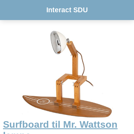
Interact SDU
Surfboard til Mr. Wattson