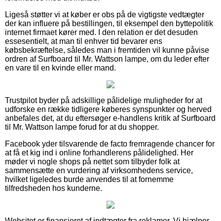
Ligeså støtter vi at køber er obs på de vigtigste vedtægter
der kan influere på bestillingen, til eksempel den byttepolitik
internet firmaet kører med. I den relation er det desuden
essesentielt, at man til enhver tid bevarer ens
købsbekræftelse, således man i fremtiden vil kunne påvise
ordren af Surfboard til Mr. Wattson lampe, om du leder efter
en vare til en kvinde eller mand.
Trustpilot byder på adskillige pålidelige muligheder for at
udforske en række tidligere køberes synspunkter og herved
anbefales det, at du eftersøger e-handlens kritik af Surfboard
til Mr. Wattson lampe forud for at du shopper.
Facebook yder tilsvarende de facto fremragende chancer for
at få et kig ind i online forhandlerens pålidelighed. Her
møder vi nogle shops på nettet som tilbyder folk at
sammensætte en vurdering af virksomhedens service,
hvilket ligeledes burde anvendes til at fornemme
tilfredsheden hos kunderne.
Websitet er finansieret af indtægter fra reklamer. Vi hjælper