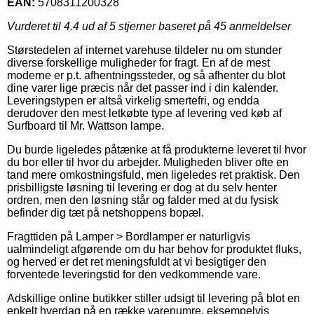
EAN:
5708311200328
Vurderet til
4.4
ud af 5 stjerner baseret på
45
anmeldelser
Størstedelen af internet varehuse tildeler nu om stunder
diverse forskellige muligheder for fragt. En af de mest
moderne er p.t. afhentningssteder, og så afhenter du blot
dine varer lige præcis når det passer ind i din kalender.
Leveringstypen er altså virkelig smertefri, og endda
derudover den mest letkøbte type af levering ved køb af
Surfboard til Mr. Wattson lampe.
Du burde ligeledes påtænke at få produkterne leveret til hvor
du bor eller til hvor du arbejder. Muligheden bliver ofte en
tand mere omkostningsfuld, men ligeledes ret praktisk. Den
prisbilligste løsning til levering er dog at du selv henter
ordren, men den løsning står og falder med at du fysisk
befinder dig tæt på netshoppens bopæl.
Fragttiden på Lamper > Bordlamper er naturligvis
ualmindeligt afgørende om du har behov for produktet fluks,
og herved er det ret meningsfuldt at vi besigtiger den
forventede leveringstid for den vedkommende vare.
Adskillige online butikker stiller udsigt til levering på blot en
enkelt hverdag på en række varenumre, eksempelvis