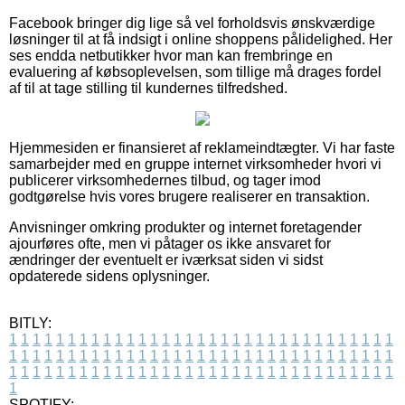
Facebook bringer dig lige så vel forholdsvis ønskværdige
løsninger til at få indsigt i online shoppens pålidelighed. Her
ses endda netbutikker hvor man kan frembringe en
evaluering af købsoplevelsen, som tillige må drages fordel
af til at tage stilling til kundernes tilfredshed.
Hjemmesiden er finansieret af reklameindtægter. Vi har faste
samarbejder med en gruppe internet virksomheder hvori vi
publicerer virksomhedernes tilbud, og tager imod
godtgørelse hvis vores brugere realiserer en transaktion.
Anvisninger omkring produkter og internet foretagender
ajourføres ofte, men vi påtager os ikke ansvaret for
ændringer der eventuelt er iværksat siden vi sidst
opdaterede sidens oplysninger.
BITLY:
1
1
1
1
1
1
1
1
1
1
1
1
1
1
1
1
1
1
1
1
1
1
1
1
1
1
1
1
1
1
1
1
1
1
1
1
1
1
1
1
1
1
1
1
1
1
1
1
1
1
1
1
1
1
1
1
1
1
1
1
1
1
1
1
1
1
1
1
1
1
1
1
1
1
1
1
1
1
1
1
1
1
1
1
1
1
1
1
1
1
1
1
1
1
1
1
1
1
1
1
SPOTIFY: