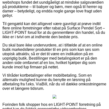
webshops fundet det uundgåeligt at mindske salgsværdien
på produkterne – til babyer og børn, men også til herrer og
damer – betydeligt, og endda nogle gange love fragt uden
gebyr.
Til gengæld kan det alligevel være gavnligt at prøve indtil
flere online forretninger efter rabat på Surface Pendel Sort –
LIGHT-POINT forud for at du gennemfører din handel, så du
ikke er i tvivl om at indhente den bedste pris.
Du skal bare ikke undervurdere, at i tilfælde af at en online
butik markedsfører produkter til en pris som kan ses som
utopisk attraktiv, så er det tit være en indikation på en
uoprigtig butik. Bestillinger med betalingskort er på den
anden side omfavnet af en lov, hvilket hjælper dig som
kunde imod fup firmaer på nettet.
Vi tilråder kortbetalinger eller mobilbetaling. Som en
alternativ mulighed kunne du benytte en løsning på
afbetaling fra f.eks. ViaBill, når du vil dække omkostningerne
over et længere tidsrum.
Forinden folk shopper hos en LIGHT-POINT forretning på
nettet kan de faktisk gennemløbe virksomhedens