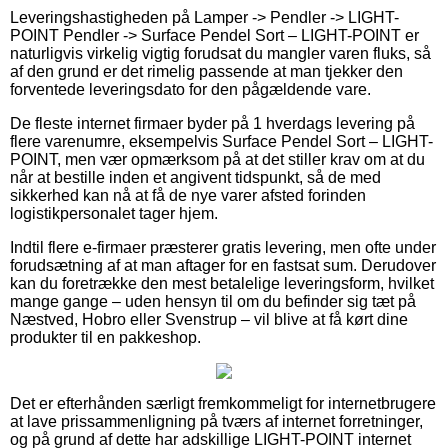
Leveringshastigheden på Lamper -> Pendler -> LIGHT-
POINT Pendler -> Surface Pendel Sort – LIGHT-POINT er
naturligvis virkelig vigtig forudsat du mangler varen fluks, så
af den grund er det rimelig passende at man tjekker den
forventede leveringsdato for den pågældende vare.
De fleste internet firmaer byder på 1 hverdags levering på
flere varenumre, eksempelvis Surface Pendel Sort – LIGHT-
POINT, men vær opmærksom på at det stiller krav om at du
når at bestille inden et angivent tidspunkt, så de med
sikkerhed kan nå at få de nye varer afsted forinden
logistikpersonalet tager hjem.
Indtil flere e-firmaer præsterer gratis levering, men ofte under
forudsætning af at man aftager for en fastsat sum. Derudover
kan du foretrække den mest betalelige leveringsform, hvilket
mange gange – uden hensyn til om du befinder sig tæt på
Næstved, Hobro eller Svenstrup – vil blive at få kørt dine
produkter til en pakkeshop.
Det er efterhånden særligt fremkommeligt for internetbrugere
at lave prissammenligning på tværs af internet forretninger,
og på grund af dette har adskillige LIGHT-POINT internet