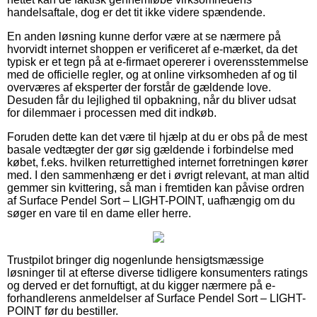
handelsaftale, dog er det tit ikke videre spændende.
En anden løsning kunne derfor være at se nærmere på
hvorvidt internet shoppen er verificeret af e-mærket, da det
typisk er et tegn på at e-firmaet opererer i overensstemmelse
med de officielle regler, og at online virksomheden af og til
overværes af eksperter der forstår de gældende love.
Desuden får du lejlighed til opbakning, når du bliver udsat
for dilemmaer i processen med dit indkøb.
Foruden dette kan det være til hjælp at du er obs på de mest
basale vedtægter der gør sig gældende i forbindelse med
købet, f.eks. hvilken returrettighed internet forretningen kører
med. I den sammenhæng er det i øvrigt relevant, at man altid
gemmer sin kvittering, så man i fremtiden kan påvise ordren
af Surface Pendel Sort – LIGHT-POINT, uafhængig om du
søger en vare til en dame eller herre.
Trustpilot bringer dig nogenlunde hensigtsmæssige
løsninger til at efterse diverse tidligere konsumenters ratings
og derved er det fornuftigt, at du kigger nærmere på e-
forhandlerens anmeldelser af Surface Pendel Sort – LIGHT-
POINT før du bestiller.