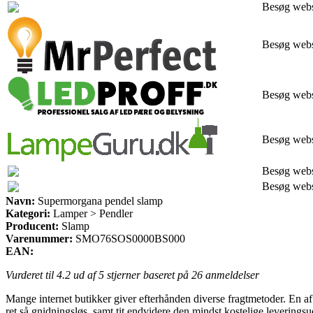
Besøg web
Besøg web
Besøg web
Besøg web
Besøg web
Besøg web
Navn:
Supermorgana pendel slamp
Kategori:
Lamper > Pendler
Producent:
Slamp
Varenummer:
SMO76SOS0000BS000
EAN:
Vurderet til
4.2
ud af 5 stjerner baseret på
26
anmeldelser
Mange internet butikker giver efterhånden diverse fragtmetoder. En af 
ret så gnidningsløs, samt tit endvidere den mindst kostelige leverin