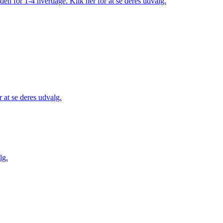
den for 1-4 hverdage. Klik her for at se deres udvalg.
 at se deres udvalg.
lg.