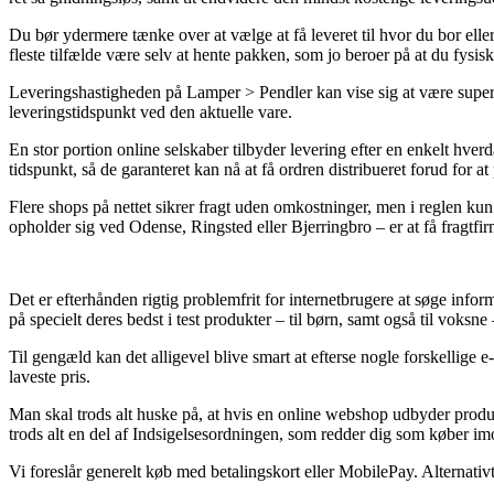
Du bør ydermere tænke over at vælge at få leveret til hvor du bor elle
fleste tilfælde være selv at hente pakken, som jo beroer på at du fysis
Leveringshastigheden på Lamper > Pendler kan vise sig at være super be
leveringstidspunkt ved den aktuelle vare.
En stor portion online selskaber tilbyder levering efter en enkelt hv
tidspunkt, så de garanteret kan nå at få ordren distribueret forud for a
Flere shops på nettet sikrer fragt uden omkostninger, men i reglen ku
opholder sig ved Odense, Ringsted eller Bjerringbro – er at få fragtfirma
Det er efterhånden rigtig problemfrit for internetbrugere at søge infor
på specielt deres bedst i test produkter – til børn, samt også til voksn
Til gengæld kan det alligevel blive smart at efterse nogle forskellige
laveste pris.
Man skal trods alt huske på, at hvis en online webshop udbyder produkt
trods alt en del af Indsigelsesordningen, som redder dig som køber imo
Vi foreslår generelt køb med betalingskort eller MobilePay. Alternativt 