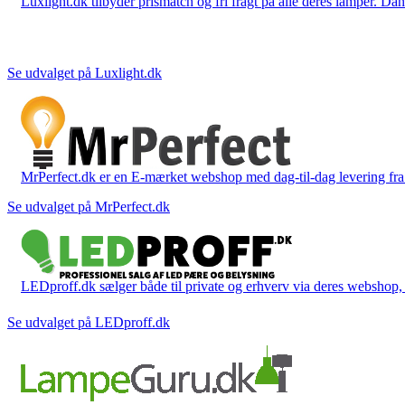
Luxlight.dk tilbyder prismatch og fri fragt på alle deres lamper. D
Se udvalget på Luxlight.dk
MrPerfect.dk er en E-mærket webshop med dag-til-dag levering fra der
Se udvalget på MrPerfect.dk
LEDproff.dk sælger både til private og erhverv via deres webshop, h
Se udvalget på LEDproff.dk