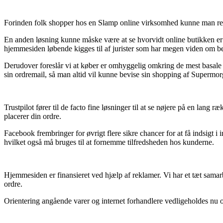
Forinden folk shopper hos en Slamp online virksomhed kunne man reel
En anden løsning kunne måske være at se hvorvidt online butikken e
hjemmesiden løbende kigges til af jurister som har megen viden om be
Derudover foreslår vi at køber er omhyggelig omkring de mest basale v
sin ordremail, så man altid vil kunne bevise sin shopping af Supermor
Trustpilot fører til de facto fine løsninger til at se nøjere på en la
placerer din ordre.
Facebook frembringer for øvrigt flere sikre chancer for at få indsigt i
hvilket også må bruges til at fornemme tilfredsheden hos kunderne.
Hjemmesiden er finansieret ved hjælp af reklamer. Vi har et tæt samar
ordre.
Orientering angående varer og internet forhandlere vedligeholdes nu og 