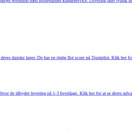
anskejet webshop med professionel kundeservice. Levering sker typisk in
es danske lager. De har en rigtig flot score på Trustpilot. Klik her for
vor de tilbyder levering på 1-3 hverdage. Klik her for at se deres udva