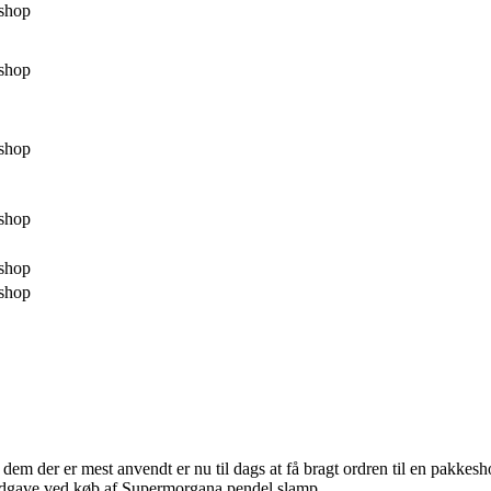
shop
shop
shop
shop
shop
shop
dem der er mest anvendt er nu til dags at få bragt ordren til en pakkesho
gsudgave ved køb af Supermorgana pendel slamp.