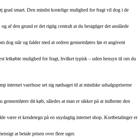
j grad smart. Den mindst kostelige mulighed for fragt vil dog i de
 af den grund er det rigtig centralt at du besigtiger det anslåede
om dog står og falder med at ordren gennemføres før et angivent
st letkøbte mulighed for fragt, hvilket typisk – uden hensyn til om du
amp internet varehuse set sig nødsaget til at mindske udsalgspriserne
du gennemfører dit køb, således at man er sikker på at indhente den
ælde være et kendetegn på en snydagtig internet shop. Kortbetalinger er
ensigt at betale prisen over flere uger.