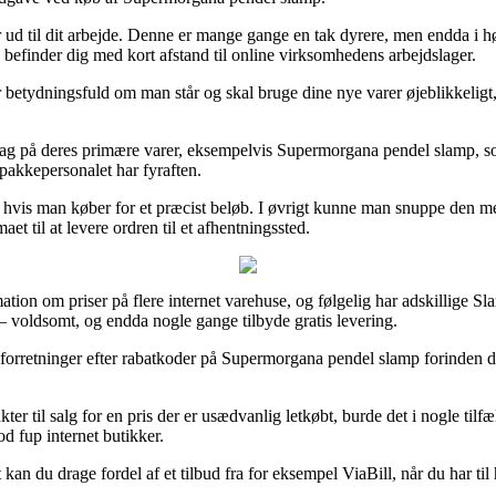
r ud til dit arbejde. Denne er mange gange en tak dyrere, men endda i hø
k befinder dig med kort afstand til online virksomhedens arbejdslager.
tydningsfuld om man står og skal bruge dine nye varer øjeblikkeligt, og
erdag på deres primære varer, eksempelvis Supermorgana pendel slamp, s
t pakkepersonalet har fyraften.
n hvis man køber for et præcist beløb. I øvrigt kunne man snuppe den me
et til at levere ordren til et afhentningssted.
mation om priser på flere internet varehuse, og følgelig har adskillige Sl
e – voldsomt, og endda nogle gange tilbyde gratis levering.
 e-forretninger efter rabatkoder på Supermorgana pendel slamp forinden 
er til salg for en pris der er usædvanlig letkøbt, burde det i nogle tilf
d fup internet butikker.
kan du drage fordel af et tilbud fra for eksempel ViaBill, når du har til h