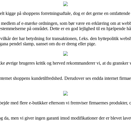
t kigge på shoppens forretningsaftale, dog er det gerne en omfattende
r medlem af e-mærke ordningen, som bør være en erklæring om at webbu
stemmelserne på området. Dette er en god lejlighed til en hjælpende hå
ilkår der har betydning for transaktionen, f.eks. den byttepolitik webs
gana pendel slamp, uanset om du er dreng eller pige.
ng række øvrige brugeres kritik og herved rekommanderer vi, at du gransk
 internet shoppens kundetilfredshed. Derudover ses endda internet firmae
bejde med flere e-butikker eftersom vi fremviser firmaernes produkter, 
da, men vi giver ingen garanti imod modifikationer der er blevet lavet e