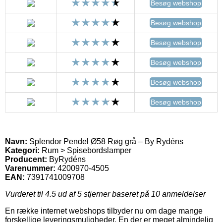
Besøg webshop
Besøg webshop
Besøg webshop
Besøg webshop
Besøg webshop
Besøg webshop
Navn:
Splendor Pendel Ø58 Røg grå – By Rydéns
Kategori:
Rum > Spisebordslamper
Producent:
ByRydéns
Varenummer:
4200970-4505
EAN:
7391741009708
Vurderet til
4.5
ud af 5 stjerner baseret på
10
anmeldelser
En række internet webshops tilbyder nu om dage mange
forskellige leveringsmuligheder. En der er meget almindelig