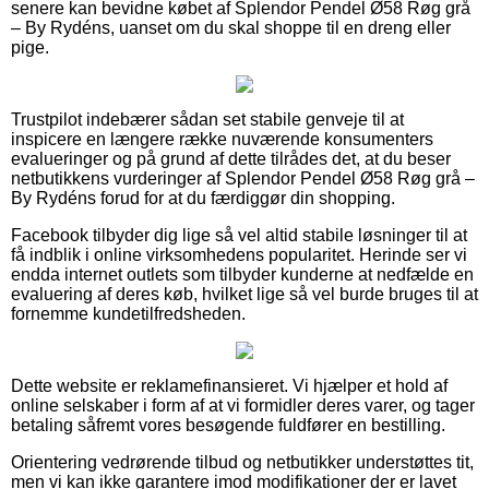
senere kan bevidne købet af Splendor Pendel Ø58 Røg grå
– By Rydéns, uanset om du skal shoppe til en dreng eller
pige.
Trustpilot indebærer sådan set stabile genveje til at
inspicere en længere række nuværende konsumenters
evalueringer og på grund af dette tilrådes det, at du beser
netbutikkens vurderinger af Splendor Pendel Ø58 Røg grå –
By Rydéns forud for at du færdiggør din shopping.
Facebook tilbyder dig lige så vel altid stabile løsninger til at
få indblik i online virksomhedens popularitet. Herinde ser vi
endda internet outlets som tilbyder kunderne at nedfælde en
evaluering af deres køb, hvilket lige så vel burde bruges til at
fornemme kundetilfredsheden.
Dette website er reklamefinansieret. Vi hjælper et hold af
online selskaber i form af at vi formidler deres varer, og tager
betaling såfremt vores besøgende fuldfører en bestilling.
Orientering vedrørende tilbud og netbutikker understøttes tit,
men vi kan ikke garantere imod modifikationer der er lavet