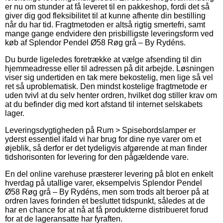
er nu om stunder at få leveret til en pakkeshop, fordi det så
giver dig god fleksibilitet til at kunne afhente din bestilling
når du har tid. Fragtmetoden er altså rigtig smertefri, samt
mange gange endvidere den prisbilligste leveringsform ved
køb af Splendor Pendel Ø58 Røg grå – By Rydéns.
Du burde ligeledes foretrække at vælge afsending til din
hjemmeadresse eller til adressen på dit arbejde. Løsningen
viser sig undertiden en tak mere bekostelig, men lige så vel
ret så uproblematisk. Den mindst kostelige fragtmetode er
uden tvivl at du selv henter ordren, hvilket dog stiller krav om
at du befinder dig med kort afstand til internet selskabets
lager.
Leveringsdygtigheden på Rum > Spisebordslamper er
yderst essentiel ifald vi har brug for dine nye varer om et
øjeblik, så derfor er det tydeligvis afgørende at man finder
tidshorisonten for levering for den pågældende vare.
En del online varehuse præsterer levering på blot en enkelt
hverdag på utallige varer, eksempelvis Splendor Pendel
Ø58 Røg grå – By Rydéns, men som trods alt beroer på at
ordren laves forinden et besluttet tidspunkt, således at de
har en chance for at nå at få produkterne distribueret forud
for at de lageransatte har fyraften.