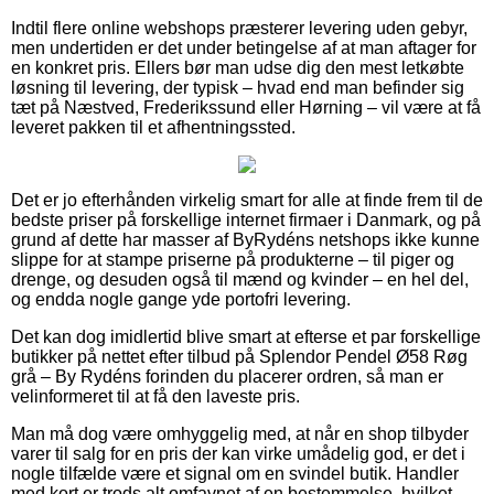
Indtil flere online webshops præsterer levering uden gebyr,
men undertiden er det under betingelse af at man aftager for
en konkret pris. Ellers bør man udse dig den mest letkøbte
løsning til levering, der typisk – hvad end man befinder sig
tæt på Næstved, Frederikssund eller Hørning – vil være at få
leveret pakken til et afhentningssted.
Det er jo efterhånden virkelig smart for alle at finde frem til de
bedste priser på forskellige internet firmaer i Danmark, og på
grund af dette har masser af ByRydéns netshops ikke kunne
slippe for at stampe priserne på produkterne – til piger og
drenge, og desuden også til mænd og kvinder – en hel del,
og endda nogle gange yde portofri levering.
Det kan dog imidlertid blive smart at efterse et par forskellige
butikker på nettet efter tilbud på Splendor Pendel Ø58 Røg
grå – By Rydéns forinden du placerer ordren, så man er
velinformeret til at få den laveste pris.
Man må dog være omhyggelig med, at når en shop tilbyder
varer til salg for en pris der kan virke umådelig god, er det i
nogle tilfælde være et signal om en svindel butik. Handler
med kort er trods alt omfavnet af en bestemmelse, hvilket