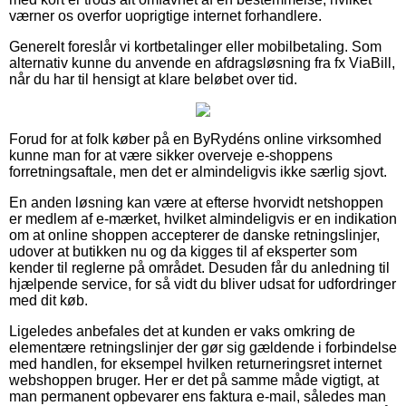
værner os overfor uoprigtige internet forhandlere.
Generelt foreslår vi kortbetalinger eller mobilbetaling. Som
alternativ kunne du anvende en afdragsløsning fra fx ViaBill,
når du har til hensigt at klare beløbet over tid.
Forud for at folk køber på en ByRydéns online virksomhed
kunne man for at være sikker overveje e-shoppens
forretningsaftale, men det er almindeligvis ikke særlig sjovt.
En anden løsning kan være at efterse hvorvidt netshoppen
er medlem af e-mærket, hvilket almindeligvis er en indikation
om at online shoppen accepterer de danske retningslinjer,
udover at butikken nu og da kigges til af eksperter som
kender til reglerne på området. Desuden får du anledning til
hjælpende service, for så vidt du bliver udsat for udfordringer
med dit køb.
Ligeledes anbefales det at kunden er vaks omkring de
elementære retningslinjer der gør sig gældende i forbindelse
med handlen, for eksempel hvilken returneringsret internet
webshoppen bruger. Her er det på samme måde vigtigt, at
man permanent opbevarer ens faktura e-mail, således man