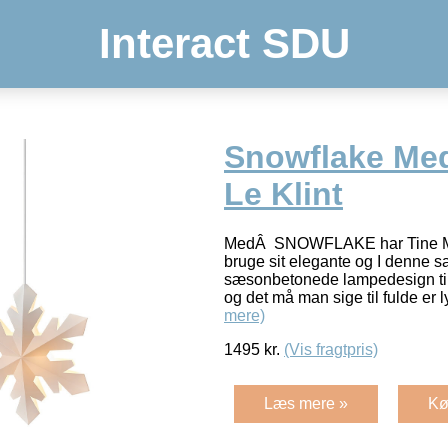
Interact SDU
Snowflake Me
Le Klint
MedÂ SNOWFLAKE har Tine Mo
bruge sit elegante og I denn
sæsonbetonede lampedesign til 
og det må man sige til fulde er 
mere)
1495
kr.
(Vis fragtpris)
Læs mere »
Kø