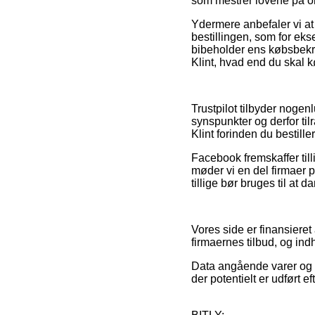
som mestrer lovene på om
Ydermere anbefaler vi a
bestillingen, som for eks
bibeholder ens købsbekræ
Klint, hvad end du skal k
Trustpilot tilbyder noge
synspunkter og derfor ti
Klint forinden du bestiller
Facebook fremskaffer til
møder vi en del firmaer p
tillige bør bruges til at d
Vores side er finansieret
firmaernes tilbud, og in
Data angående varer og in
der potentielt er udført 