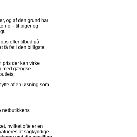
ger, og af den grund har
erne – til piger og
gt.
ps efter tilbud på
få fat i den billigste
n pris der kan virke
Køb med gængse
outlets.
nytte af en løsning som
e netbutikkens
t, hvilket ofte er en
 evalueres af sagkyndige