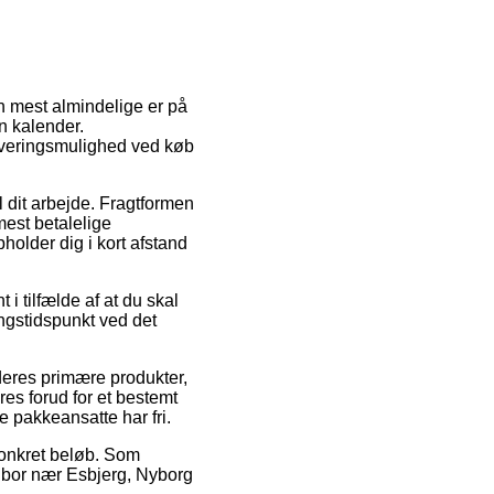
n mest almindelige er på
n kalender.
everingsmulighed ved køb
l dit arbejde. Fragtformen
mest betalelige
pholder dig i kort afstand
i tilfælde af at du skal
ingstidspunkt ved det
eres primære produkter,
es forud for et bestemt
e pakkeansatte har fri.
 konkret beløb. Som
n bor nær Esbjerg, Nyborg