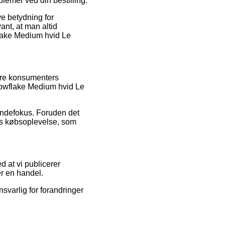
lemer ved din bestilling.
e betydning for
ant, at man altid
flake Medium hvid Le
gere konsumenters
Snowflake Medium hvid Le
kundefokus. Foruden det
res købsoplevelse, som
d at vi publicerer
er en handel.
svarlig for forandringer