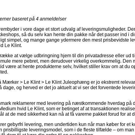
jerner baseret på
4
anmeldelser
frembyder i vore dage et stort udvalg af leveringsmuligheder. De
eshops, så du selv kan hente din pakke når det passer ind i di
rligt simpel, og mange gange ydermere den mest prisbevidste l
 Le Klint.
kke at vælge udbringning hjem til din privatadresse eller ud ti
lle smule mere pebret, men derudover virkelig overkommelig. Den 
id være at hente produkterne selv, hvilket stiller krav om at du o
ted.
ærker > Le Klint > Le Klint Juleophæng er jo ekstremt relevant 
å dage, og herved er det jo aktuelt at vi ser det forventede lever
anmark reklamerer med levering på næstkommende hverdag på d
dium hvid Le Klint, som er betinget af at transaktionen realiser
l at de med sikkerhed kan nå at få varerne pakket forud for at d
ikrer gebyrfri levering, men undertiden kun når man køber for et
n prisbilligste leveringsmodel, som i de fleste tilfælde – om ma