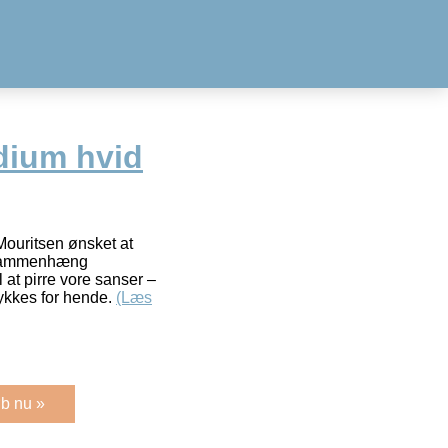
dium hvid
uritsen ønsket at
e sammenhæng
at pirre vore sanser –
lykkes for hende.
(Læs
b nu »