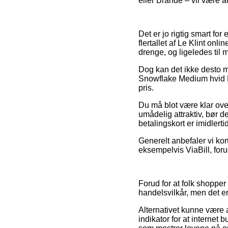
eller Brande – vil være at
Det er jo rigtig smart for
flertallet af Le Klint onl
drenge, og ligeledes til 
Dog kan det ikke desto m
Snowflake Medium hvid Le 
pris.
Du må blot være klar over,
umådelig attraktiv, bør 
betalingskort er imidlerti
Generelt anbefaler vi ko
eksempelvis ViaBill, foru
Forud for at folk shopper
handelsvilkår, men det e
Alternativet kunne være a
indikator for at internet 