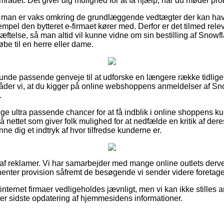
rådet. Det giver dig mulighed for at få hjælp, når du møder prob
t man er vaks omkring de grundlæggende vedtægter der kan hav
empel den bytteret e-firmaet kører med. Derfor er det tilmed relev
ftelse, så man altid vil kunne vidne om sin bestilling af Snow
øbe til en herre eller dame.
nlunde passende genveje til at udforske en længere række tidli
lråder vi, at du kigger på online webshoppens anmeldelser af 
.
lige ultra passende chancer for at få indblik i online shoppens 
å nettet som giver folk mulighed for at nedfælde en kritik af de
anne dig et indtryk af hvor tilfredse kunderne er.
 af reklamer. Vi har samarbejder med mange online outlets derve
dhenter provision såfremt de besøgende vi sender videre foretag
ternet firmaer vedligeholdes jævnligt, men vi kan ikke stilles an
efter sidste opdatering af hjemmesidens informationer.