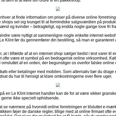
 få dem til at køre din ordre til en pakkeshop.
 enhver at finde information om priser på diverse online forretnin
ine shops set sig tvunget til at formindske salgsværdien på produkt
mænd og kvinder – betragteligt, og endda nogle gange love fri fra
indre være nyttigt at sammenligne nogle enkelte internet websho
Klint før du gennemfører din bestilling, så man er garanteret at 
 at i tilfælde af at en internet shop sælger bedst i test varer til e
det ofte være et symbol på en bedragerisk online virksomhed. 
d omsluttet af en orden, der begunstiger os overfor falske online 
rtkøb eller betalinger med mobilen. Som alternativ bør du drage 
dsat du har til hensigt at klare omkostningerne over flere uger.
 på en Le Klint internet handler kan de for at være sikker gransk
r gerne ikke specielt ophidsende.
t se nærmere på hvorvidt online forretningen er tilsluttet e-mærke
butikken føjer de danske regler, tillige med at online firmaet ofte