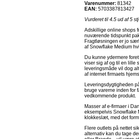
Varenummer:
81342
EAN:
5703387813427
Vurderet til
4.5
ud af 5 st
Adskillige online shops 
nuværende tidspunkt pakk
Fragtløsningen er jo sæ
af Snowflake Medium hvid
Du kunne ydermere foretræ
viser sig af og til en li
leveringsmåde vil dog alt
af internet firmaets hjems
Leveringsdygtigheden på M
bruge varerne inden for f
vedkommende produkt.
Masser af e-firmaer i D
eksempelvis Snowflake Me
klokkeslæt, med det formå
Flere outlets på nettet s
alternativ kan du tage de