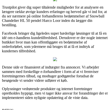
Trustpilot giver dig super tiltalende muligheder for at analysere en
længere række øvrige kunders erfaringer og herved går vi ind for, at
du ser nærmere på online forhandlerens bedømmelser af Snowball
Chandelier HL 50 pendel Harco Loor inden du lægger din
bestilling.
Facebook bringer dig ligeledes super hæderlige løsninger til at få en
idé om e-handlens kundetilfredshed. Derudover er der nogle internet
butikker hvor man kan offentliggøre en bedømmelse af
ordreforløbet, som ydermere må bruges til at få et indtryk af
kundernes tilfredshed.
Denne side er finansieret af indtægter fra annoncer. Vi arbejder
sammen med forskellige e-forhandlere i form af at vi fremviser
forretningernes tilbud, og modtager godtgørelse forudsat de
besøgende vi sender videre udfører et køb.
Oplysninger vedrørende produkter og internet forretninger
opretholdes hyppigt, men vi tager ikke ansvar for forandringer der er
implementeret siden nyligste opdatering af de viste data.