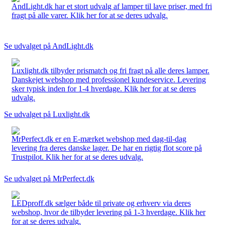
AndLight.dk har et stort udvalg af lamper til lave priser, med fri
fragt på alle varer. Klik her for at se deres udvalg.
Se udvalget på AndLight.dk
Luxlight.dk tilbyder prismatch og fri fragt på alle deres lamper.
Danskejet webshop med professionel kundeservice. Levering
sker typisk inden for 1-4 hverdage. Klik her for at se deres
udvalg.
Se udvalget på Luxlight.dk
MrPerfect.dk er en E-mærket webshop med dag-til-dag
levering fra deres danske lager. De har en rigtig flot score på
Trustpilot. Klik her for at se deres udvalg.
Se udvalget på MrPerfect.dk
LEDproff.dk sælger både til private og erhverv via deres
webshop, hvor de tilbyder levering på 1-3 hverdage. Klik her
for at se deres udvalg.