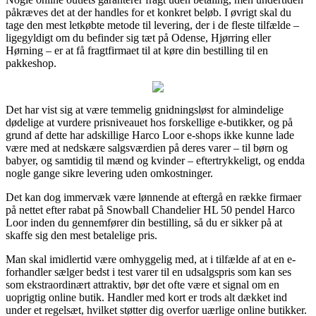
påkræves det at der handles for et konkret beløb. I øvrigt skal du
tage den mest letkøbte metode til levering, der i de fleste tilfælde –
ligegyldigt om du befinder sig tæt på Odense, Hjørring eller
Hørning – er at få fragtfirmaet til at køre din bestilling til en
pakkeshop.
Det har vist sig at være temmelig gnidningsløst for almindelige
dødelige at vurdere prisniveauet hos forskellige e-butikker, og på
grund af dette har adskillige Harco Loor e-shops ikke kunne lade
være med at nedskære salgsværdien på deres varer – til børn og
babyer, og samtidig til mænd og kvinder – eftertrykkeligt, og endda
nogle gange sikre levering uden omkostninger.
Det kan dog immervæk være lønnende at eftergå en række firmaer
på nettet efter rabat på Snowball Chandelier HL 50 pendel Harco
Loor inden du gennemfører din bestilling, så du er sikker på at
skaffe sig den mest betalelige pris.
Man skal imidlertid være omhyggelig med, at i tilfælde af at en e-
forhandler sælger bedst i test varer til en udsalgspris som kan ses
som ekstraordinært attraktiv, bør det ofte være et signal om en
uoprigtig online butik. Handler med kort er trods alt dækket ind
under et regelsæt, hvilket støtter dig overfor uærlige online butikker.