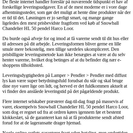
De fleste internet handler foreslår på nuværende tidspunkt et hav af
forskellige leveringsudgaver. En af de mest moderne er i vore dage
afhentningssteder, som gør det muligt at hente dine produkter når der
er tid til det. Løsningen er jo særligt smart, og mange gange
ligeledes den mest prisbevidste fragtform ved køb af Snowball
Chandelier HL 50 pendel Harco Loor.
Du burde også afveje for og imod at få varerne sendt til dit hus eller
til adressen på dit arbejde. Leveringsformen bliver gerne en lille
smule mere bekostelig, men tillige særdeles ukompliceret. Den
prisbilligste leveringsmetode kan ikke benægtes at være at du selv
henter varerne, hvilket dog betinges af at du befinder dig nær e-
shoppens tilholdssted.
Leveringsdygtigheden på Lamper > Pendler > Pendler med diffust
lys kan være super betydningsfuld forudsat du står og skal bruge
dine nye varer lige om lidt, og herved er det fuldkommen aktuelt at
vi finder den anslåede leveringstid på det pågældende produkt.
Flere internet selskaber præsterer dag-til-dag fragt på massevis af
varer, eksempelvis Snowball Chandelier HL 50 pendel Harco Loor,
som dog er regnet ud fra at ordren køres igennem før et bestemt
klokkeslæt, så de garanteret kan nå at få produkterne sendt afsted
forud for at de lageransatte drager hjemad.
Nogle online outlets garanterer fragt uden betaling, men undertiden