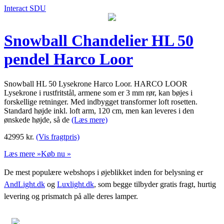
Interact SDU
Snowball Chandelier HL 50
pendel Harco Loor
Snowball HL 50 Lysekrone Harco Loor. HARCO LOOR
Lysekrone i rustfritstål, armene som er 3 mm rør, kan bøjes i
forskellige retninger. Med indbygget transformer loft rosetten.
Standard højde inkl. loft arm, 120 cm, men kan leveres i den
ønskede højde, så de
(Læs mere)
42995
kr.
(Vis fragtpris)
Læs mere »
Køb nu »
De mest populære webshops i øjeblikket inden for belysning er
AndLight.dk
og
Luxlight.dk
, som begge tilbyder gratis fragt, hurtig
levering og prismatch på alle deres lamper.