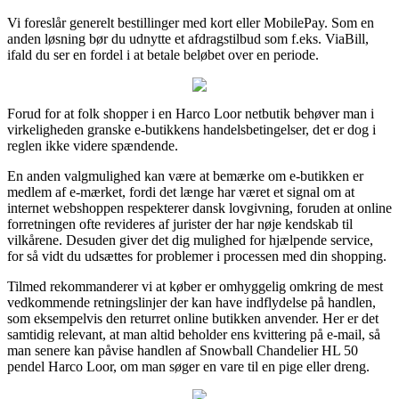
Vi foreslår generelt bestillinger med kort eller MobilePay. Som en
anden løsning bør du udnytte et afdragstilbud som f.eks. ViaBill,
ifald du ser en fordel i at betale beløbet over en periode.
Forud for at folk shopper i en Harco Loor netbutik behøver man i
virkeligheden granske e-butikkens handelsbetingelser, det er dog i
reglen ikke videre spændende.
En anden valgmulighed kan være at bemærke om e-butikken er
medlem af e-mærket, fordi det længe har været et signal om at
internet webshoppen respekterer dansk lovgivning, foruden at online
forretningen ofte revideres af jurister der har nøje kendskab til
vilkårene. Desuden giver det dig mulighed for hjælpende service,
for så vidt du udsættes for problemer i processen med din shopping.
Tilmed rekommanderer vi at køber er omhyggelig omkring de mest
vedkommende retningslinjer der kan have indflydelse på handlen,
som eksempelvis den returret online butikken anvender. Her er det
samtidig relevant, at man altid beholder ens kvittering på e-mail, så
man senere kan påvise handlen af Snowball Chandelier HL 50
pendel Harco Loor, om man søger en vare til en pige eller dreng.