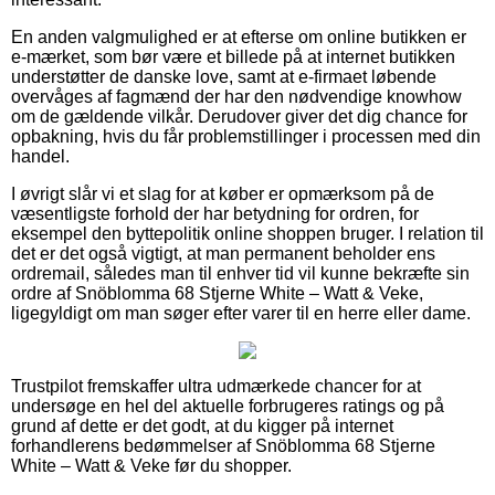
En anden valgmulighed er at efterse om online butikken er
e-mærket, som bør være et billede på at internet butikken
understøtter de danske love, samt at e-firmaet løbende
overvåges af fagmænd der har den nødvendige knowhow
om de gældende vilkår. Derudover giver det dig chance for
opbakning, hvis du får problemstillinger i processen med din
handel.
I øvrigt slår vi et slag for at køber er opmærksom på de
væsentligste forhold der har betydning for ordren, for
eksempel den byttepolitik online shoppen bruger. I relation til
det er det også vigtigt, at man permanent beholder ens
ordremail, således man til enhver tid vil kunne bekræfte sin
ordre af Snöblomma 68 Stjerne White – Watt & Veke,
ligegyldigt om man søger efter varer til en herre eller dame.
Trustpilot fremskaffer ultra udmærkede chancer for at
undersøge en hel del aktuelle forbrugeres ratings og på
grund af dette er det godt, at du kigger på internet
forhandlerens bedømmelser af Snöblomma 68 Stjerne
White – Watt & Veke før du shopper.