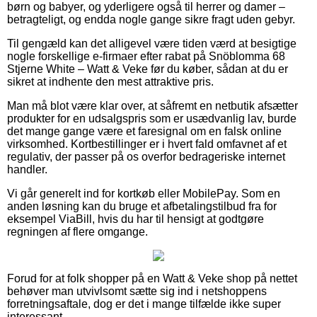
børn og babyer, og yderligere også til herrer og damer –
betragteligt, og endda nogle gange sikre fragt uden gebyr.
Til gengæld kan det alligevel være tiden værd at besigtige
nogle forskellige e-firmaer efter rabat på Snöblomma 68
Stjerne White – Watt & Veke før du køber, sådan at du er
sikret at indhente den mest attraktive pris.
Man må blot være klar over, at såfremt en netbutik afsætter
produkter for en udsalgspris som er usædvanlig lav, burde
det mange gange være et faresignal om en falsk online
virksomhed. Kortbestillinger er i hvert fald omfavnet af et
regulativ, der passer på os overfor bedrageriske internet
handler.
Vi går generelt ind for kortkøb eller MobilePay. Som en
anden løsning kan du bruge et afbetalingstilbud fra for
eksempel ViaBill, hvis du har til hensigt at godtgøre
regningen af flere omgange.
Forud for at folk shopper på en Watt & Veke shop på nettet
behøver man utvivlsomt sætte sig ind i netshoppens
forretningsaftale, dog er det i mange tilfælde ikke super
interessant.