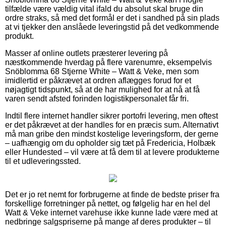
tilfælde være vældig vital ifald du absolut skal bruge din
ordre straks, så med det formål er det i sandhed på sin plads
at vi tjekker den anslåede leveringstid på det vedkommende
produkt.
Masser af online outlets præsterer levering på
næstkommende hverdag på flere varenumre, eksempelvis
Snöblomma 68 Stjerne White – Watt & Veke, men som
imidlertid er påkrævet at ordren aflægges forud for et
nøjagtigt tidspunkt, så at de har mulighed for at nå at få
varen sendt afsted forinden logistikpersonalet får fri.
Indtil flere internet handler sikrer portofri levering, men oftest
er det påkrævet at der handles for en præcis sum. Alternativt
må man gribe den mindst kostelige leveringsform, der gerne
– uafhængig om du opholder sig tæt på Fredericia, Holbæk
eller Hundested – vil være at få dem til at levere produkterne
til et udleveringssted.
Det er jo ret nemt for forbrugerne at finde de bedste priser fra
forskellige forretninger på nettet, og følgelig har en hel del
Watt & Veke internet varehuse ikke kunne lade være med at
nedbringe salgspriserne på mange af deres produkter – til