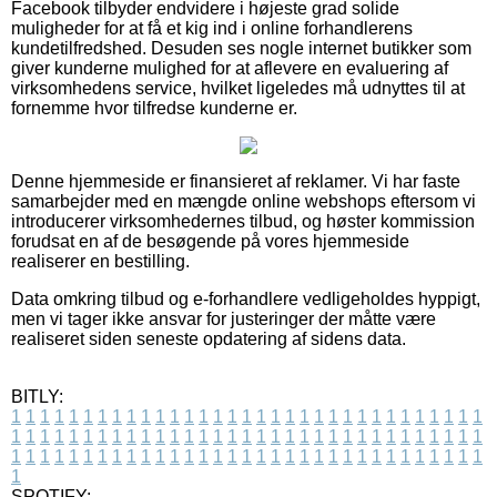
Facebook tilbyder endvidere i højeste grad solide
muligheder for at få et kig ind i online forhandlerens
kundetilfredshed. Desuden ses nogle internet butikker som
giver kunderne mulighed for at aflevere en evaluering af
virksomhedens service, hvilket ligeledes må udnyttes til at
fornemme hvor tilfredse kunderne er.
Denne hjemmeside er finansieret af reklamer. Vi har faste
samarbejder med en mængde online webshops eftersom vi
introducerer virksomhedernes tilbud, og høster kommission
forudsat en af de besøgende på vores hjemmeside
realiserer en bestilling.
Data omkring tilbud og e-forhandlere vedligeholdes hyppigt,
men vi tager ikke ansvar for justeringer der måtte være
realiseret siden seneste opdatering af sidens data.
BITLY:
1
1
1
1
1
1
1
1
1
1
1
1
1
1
1
1
1
1
1
1
1
1
1
1
1
1
1
1
1
1
1
1
1
1
1
1
1
1
1
1
1
1
1
1
1
1
1
1
1
1
1
1
1
1
1
1
1
1
1
1
1
1
1
1
1
1
1
1
1
1
1
1
1
1
1
1
1
1
1
1
1
1
1
1
1
1
1
1
1
1
1
1
1
1
1
1
1
1
1
1
SPOTIFY: