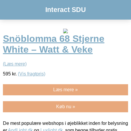
Interact SDU
Snöblomma 68 Stjerne
White – Watt & Veke
(Læs mere)
595
kr.
(Vis fragtpris)
Læs mere »
Køb nu »
De mest populære webshops i øjeblikket inden for belysning
er
AndLight.dk
og
Luxlight.dk
, som begge tilbyder gratis