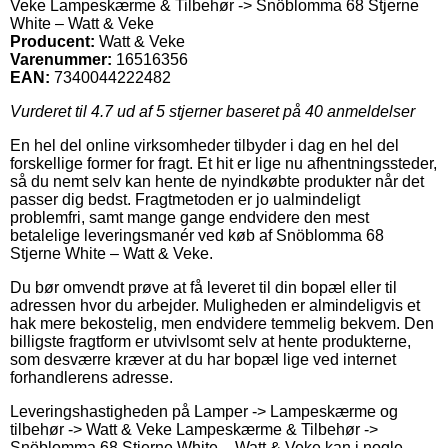
Veke Lampeskærme & Tilbehør -> Snöblomma 68 Stjerne
White – Watt & Veke
Producent:
Watt & Veke
Varenummer:
16516356
EAN:
7340044222482
Vurderet til
4.7
ud af 5 stjerner baseret på
40
anmeldelser
En hel del online virksomheder tilbyder i dag en hel del
forskellige former for fragt. Et hit er lige nu afhentningssteder,
så du nemt selv kan hente de nyindkøbte produkter når det
passer dig bedst. Fragtmetoden er jo ualmindeligt
problemfri, samt mange gange endvidere den mest
betalelige leveringsmanér ved køb af Snöblomma 68
Stjerne White – Watt & Veke.
Du bør omvendt prøve at få leveret til din bopæl eller til
adressen hvor du arbejder. Muligheden er almindeligvis et
hak mere bekostelig, men endvidere temmelig bekvem. Den
billigste fragtform er utvivlsomt selv at hente produkterne,
som desværre kræver at du har bopæl lige ved internet
forhandlerens adresse.
Leveringshastigheden på Lamper -> Lampeskærme og
tilbehør -> Watt & Veke Lampeskærme & Tilbehør ->
Snöblomma 68 Stjerne White – Watt & Veke kan i nogle