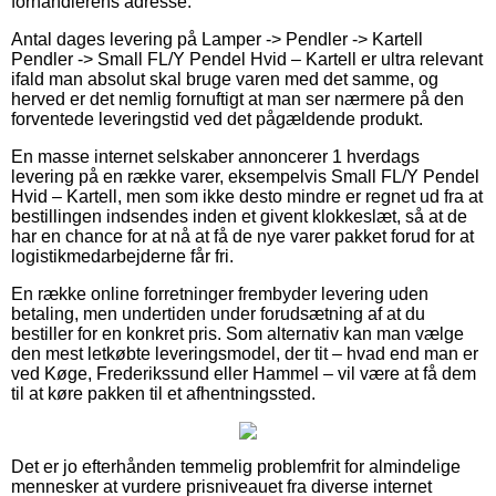
forhandlerens adresse.
Antal dages levering på Lamper -> Pendler -> Kartell
Pendler -> Small FL/Y Pendel Hvid – Kartell er ultra relevant
ifald man absolut skal bruge varen med det samme, og
herved er det nemlig fornuftigt at man ser nærmere på den
forventede leveringstid ved det pågældende produkt.
En masse internet selskaber annoncerer 1 hverdags
levering på en række varer, eksempelvis Small FL/Y Pendel
Hvid – Kartell, men som ikke desto mindre er regnet ud fra at
bestillingen indsendes inden et givent klokkeslæt, så at de
har en chance for at nå at få de nye varer pakket forud for at
logistikmedarbejderne får fri.
En række online forretninger frembyder levering uden
betaling, men undertiden under forudsætning af at du
bestiller for en konkret pris. Som alternativ kan man vælge
den mest letkøbte leveringsmodel, der tit – hvad end man er
ved Køge, Frederikssund eller Hammel – vil være at få dem
til at køre pakken til et afhentningssted.
Det er jo efterhånden temmelig problemfrit for almindelige
mennesker at vurdere prisniveauet fra diverse internet