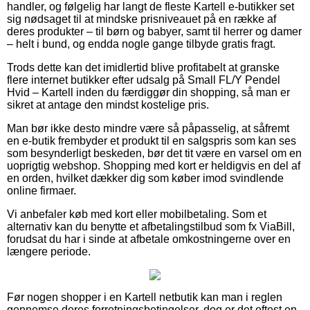
handler, og følgelig har langt de fleste Kartell e-butikker set
sig nødsaget til at mindske prisniveauet på en række af
deres produkter – til børn og babyer, samt til herrer og damer
– helt i bund, og endda nogle gange tilbyde gratis fragt.
Trods dette kan det imidlertid blive profitabelt at granske
flere internet butikker efter udsalg på Small FL/Y Pendel
Hvid – Kartell inden du færdiggør din shopping, så man er
sikret at antage den mindst kostelige pris.
Man bør ikke desto mindre være så påpasselig, at såfremt
en e-butik frembyder et produkt til en salgspris som kan ses
som besynderligt beskeden, bør det tit være en varsel om en
uoprigtig webshop. Shopping med kort er heldigvis en del af
en orden, hvilket dækker dig som køber imod svindlende
online firmaer.
Vi anbefaler køb med kort eller mobilbetaling. Som et
alternativ kan du benytte et afbetalingstilbud som fx ViaBill,
forudsat du har i sinde at afbetale omkostningerne over en
længere periode.
Før nogen shopper i en Kartell netbutik kan man i reglen
gennemse deres forretningsbetingelser, dog er det oftest en