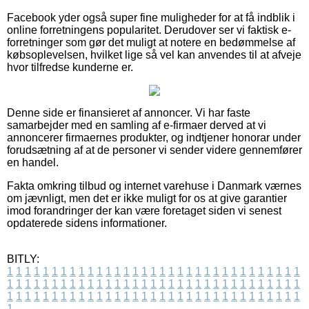
Facebook yder også super fine muligheder for at få indblik i
online forretningens popularitet. Derudover ser vi faktisk e-
forretninger som gør det muligt at notere en bedømmelse af
købsoplevelsen, hvilket lige så vel kan anvendes til at afveje
hvor tilfredse kunderne er.
Denne side er finansieret af annoncer. Vi har faste
samarbejder med en samling af e-firmaer derved at vi
annoncerer firmaernes produkter, og indtjener honorar under
forudsætning af at de personer vi sender videre gennemfører
en handel.
Fakta omkring tilbud og internet varehuse i Danmark værnes
om jævnligt, men det er ikke muligt for os at give garantier
imod forandringer der kan være foretaget siden vi senest
opdaterede sidens informationer.
BITLY:
1
1
1
1
1
1
1
1
1
1
1
1
1
1
1
1
1
1
1
1
1
1
1
1
1
1
1
1
1
1
1
1
1
1
1
1
1
1
1
1
1
1
1
1
1
1
1
1
1
1
1
1
1
1
1
1
1
1
1
1
1
1
1
1
1
1
1
1
1
1
1
1
1
1
1
1
1
1
1
1
1
1
1
1
1
1
1
1
1
1
1
1
1
1
1
1
1
1
1
1