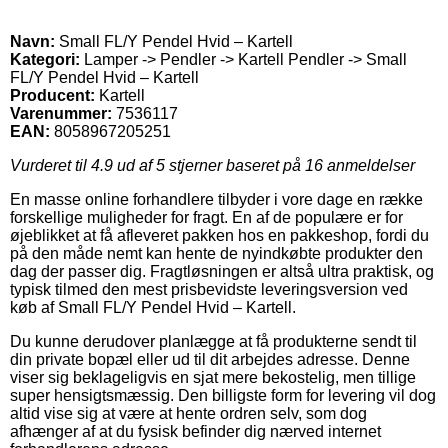
Navn:
Small FL/Y Pendel Hvid – Kartell
Kategori:
Lamper -> Pendler -> Kartell Pendler -> Small
FL/Y Pendel Hvid – Kartell
Producent:
Kartell
Varenummer:
7536117
EAN:
8058967205251
Vurderet til
4.9
ud af 5 stjerner baseret på
16
anmeldelser
En masse online forhandlere tilbyder i vore dage en række
forskellige muligheder for fragt. En af de populære er for
øjeblikket at få afleveret pakken hos en pakkeshop, fordi du
på den måde nemt kan hente de nyindkøbte produkter den
dag der passer dig. Fragtløsningen er altså ultra praktisk, og
typisk tilmed den mest prisbevidste leveringsversion ved
køb af Small FL/Y Pendel Hvid – Kartell.
Du kunne derudover planlægge at få produkterne sendt til
din private bopæl eller ud til dit arbejdes adresse. Denne
viser sig beklageligvis en sjat mere bekostelig, men tillige
super hensigtsmæssig. Den billigste form for levering vil dog
altid vise sig at være at hente ordren selv, som dog
afhænger af at du fysisk befinder dig nærved internet