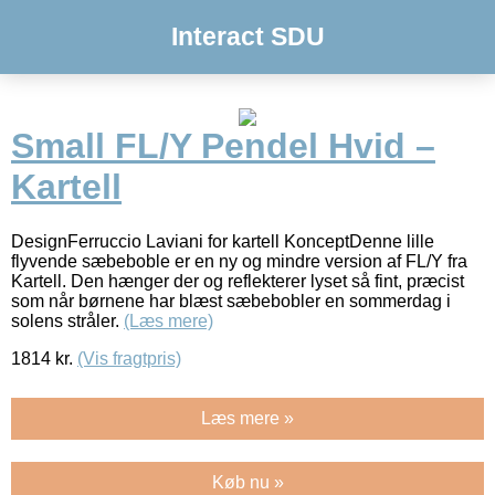
Interact SDU
Small FL/Y Pendel Hvid –
Kartell
DesignFerruccio Laviani for kartell KonceptDenne lille
flyvende sæbeboble er en ny og mindre version af FL/Y fra
Kartell. Den hænger der og reflekterer lyset så fint, præcist
som når børnene har blæst sæbebobler en sommerdag i
solens stråler.
(Læs mere)
1814
kr.
(Vis fragtpris)
Læs mere »
Køb nu »