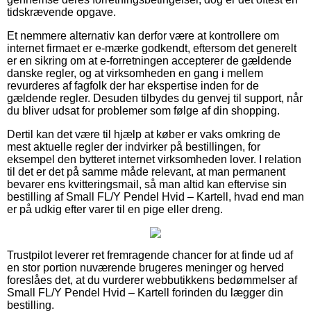
tidskrævende opgave.
Et nemmere alternativ kan derfor være at kontrollere om
internet firmaet er e-mærke godkendt, eftersom det generelt
er en sikring om at e-forretningen accepterer de gældende
danske regler, og at virksomheden en gang i mellem
revurderes af fagfolk der har ekspertise inden for de
gældende regler. Desuden tilbydes du genvej til support, når
du bliver udsat for problemer som følge af din shopping.
Dertil kan det være til hjælp at køber er vaks omkring de
mest aktuelle regler der indvirker på bestillingen, for
eksempel den bytteret internet virksomheden lover. I relation
til det er det på samme måde relevant, at man permanent
bevarer ens kvitteringsmail, så man altid kan eftervise sin
bestilling af Small FL/Y Pendel Hvid – Kartell, hvad end man
er på udkig efter varer til en pige eller dreng.
Trustpilot leverer ret fremragende chancer for at finde ud af
en stor portion nuværende brugeres meninger og herved
foreslåes det, at du vurderer webbutikkens bedømmelser af
Small FL/Y Pendel Hvid – Kartell forinden du lægger din
bestilling.