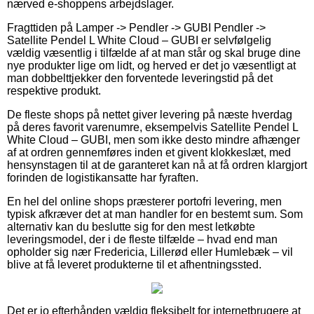
nærved e-shoppens arbejdslager.
Fragttiden på Lamper -> Pendler -> GUBI Pendler ->
Satellite Pendel L White Cloud – GUBI er selvfølgelig
vældig væsentlig i tilfælde af at man står og skal bruge dine
nye produkter lige om lidt, og herved er det jo væsentligt at
man dobbelttjekker den forventede leveringstid på det
respektive produkt.
De fleste shops på nettet giver levering på næste hverdag
på deres favorit varenumre, eksempelvis Satellite Pendel L
White Cloud – GUBI, men som ikke desto mindre afhænger
af at ordren gennemføres inden et givent klokkeslæt, med
hensynstagen til at de garanteret kan nå at få ordren klargjort
forinden de logistikansatte har fyraften.
En hel del online shops præsterer portofri levering, men
typisk afkræver det at man handler for en bestemt sum. Som
alternativ kan du beslutte sig for den mest letkøbte
leveringsmodel, der i de fleste tilfælde – hvad end man
opholder sig nær Fredericia, Lillerød eller Humlebæk – vil
blive at få leveret produkterne til et afhentningssted.
Det er jo efterhånden vældig fleksibelt for internetbrugere at