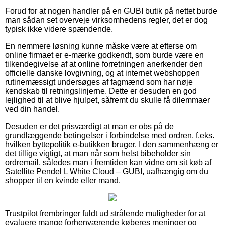
Forud for at nogen handler på en GUBI butik på nettet burde
man sådan set overveje virksomhedens regler, det er dog
typisk ikke videre spændende.
En nemmere løsning kunne måske være at efterse om
online firmaet er e-mærke godkendt, som burde være en
tilkendegivelse af at online forretningen anerkender den
officielle danske lovgivning, og at internet webshoppen
rutinemæssigt undersøges af fagmænd som har nøje
kendskab til retningslinjerne. Dette er desuden en god
lejlighed til at blive hjulpet, såfremt du skulle få dilemmaer
ved din handel.
Desuden er det prisværdigt at man er obs på de
grundlæggende betingelser i forbindelse med ordren, f.eks.
hvilken byttepolitik e-butikken bruger. I den sammenhæng er
det tillige vigtigt, at man når som helst bibeholder sin
ordremail, således man i fremtiden kan vidne om sit køb af
Satellite Pendel L White Cloud – GUBI, uafhængig om du
shopper til en kvinde eller mand.
Trustpilot frembringer fuldt ud strålende muligheder for at
evaluere mange forhenværende køberes meninger og