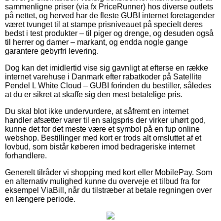
sammenligne priser (via fx PriceRunner) hos diverse outlets
på nettet, og herved har de fleste GUBI internet foretagender
været tvunget til at stampe prisniveauet på specielt deres
bedst i test produkter – til piger og drenge, og desuden også
til herrer og damer – markant, og endda nogle gange
garantere gebyrfri levering.
Dog kan det imidlertid vise sig gavnligt at efterse en række
internet varehuse i Danmark efter rabatkoder på Satellite
Pendel L White Cloud – GUBI forinden du bestiller, således
at du er sikret at skaffe sig den mest betalelige pris.
Du skal blot ikke undervurdere, at såfremt en internet
handler afsætter varer til en salgspris der virker uhørt god,
kunne det for det meste være et symbol på en fup online
webshop. Bestillinger med kort er trods alt omsluttet af et
lovbud, som bistår køberen imod bedrageriske internet
forhandlere.
Generelt tilråder vi shopping med kort eller MobilePay. Som
en alternativ mulighed kunne du overveje et tilbud fra for
eksempel ViaBill, når du tilstræber at betale regningen over
en længere periode.