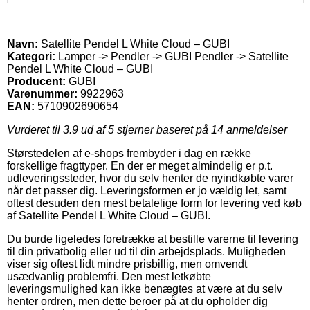
Navn:
Satellite Pendel L White Cloud – GUBI
Kategori:
Lamper -> Pendler -> GUBI Pendler -> Satellite
Pendel L White Cloud – GUBI
Producent:
GUBI
Varenummer:
9922963
EAN:
5710902690654
Vurderet til
3.9
ud af 5 stjerner baseret på
14
anmeldelser
Størstedelen af e-shops frembyder i dag en række
forskellige fragttyper. En der er meget almindelig er p.t.
udleveringssteder, hvor du selv henter de nyindkøbte varer
når det passer dig. Leveringsformen er jo vældig let, samt
oftest desuden den mest betalelige form for levering ved køb
af Satellite Pendel L White Cloud – GUBI.
Du burde ligeledes foretrække at bestille varerne til levering
til din privatbolig eller ud til din arbejdsplads. Muligheden
viser sig oftest lidt mindre prisbillig, men omvendt
usædvanlig problemfri. Den mest letkøbte
leveringsmulighed kan ikke benægtes at være at du selv
henter ordren, men dette beroer på at du opholder dig