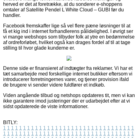
herved er det at foretrække, at du sonderer e-shoppens
omtaler af Satellite Pendel L White Cloud – GUBI før du
handler.
Facebook fremskaffer lige så vel flere pæne løsninger til at
få et kig ind i internet forhandlerens pålidelighed. I øvrigt ser
vi mange webshops som tilbyder folk at ytre en bedømmelse
af ordreforløbet, hvilket også kan drages fordel af til at tage
stilling til hvor glade kunderne er.
Denne side er finansieret af indtægter fra reklamer. Vi har et
tæt samarbejde med forskellige internet butikker eftersom vi
introducerer forretningernes varer, og tjener provision ifald
de brugere vi sender videre fuldfører et indkøb.
Viden angående tilbud og netshops opdateres tit, men vi kan
ikke garantere imod justeringer der er udarbejdet efter at vi
sidst opdaterede de viste informationer.
BITLY:
1
1
1
1
1
1
1
1
1
1
1
1
1
1
1
1
1
1
1
1
1
1
1
1
1
1
1
1
1
1
1
1
1
1
1
1
1
1
1
1
1
1
1
1
1
1
1
1
1
1
1
1
1
1
1
1
1
1
1
1
1
1
1
1
1
1