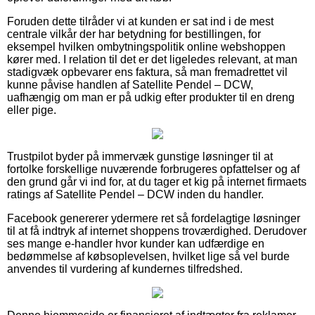
Foruden dette tilråder vi at kunden er sat ind i de mest
centrale vilkår der har betydning for bestillingen, for
eksempel hvilken ombytningspolitik online webshoppen
kører med. I relation til det er det ligeledes relevant, at man
stadigvæk opbevarer ens faktura, så man fremadrettet vil
kunne påvise handlen af Satellite Pendel – DCW,
uafhængig om man er på udkig efter produkter til en dreng
eller pige.
Trustpilot byder på immervæk gunstige løsninger til at
fortolke forskellige nuværende forbrugeres opfattelser og af
den grund går vi ind for, at du tager et kig på internet firmaets
ratings af Satellite Pendel – DCW inden du handler.
Facebook genererer ydermere ret så fordelagtige løsninger
til at få indtryk af internet shoppens troværdighed. Derudover
ses mange e-handler hvor kunder kan udfærdige en
bedømmelse af købsoplevelsen, hvilket lige så vel burde
anvendes til vurdering af kundernes tilfredshed.