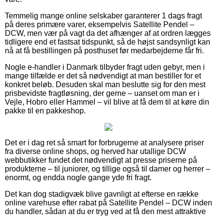
Temmelig mange online selskaber garanterer 1 dags fragt
på deres primære varer, eksempelvis Satellite Pendel –
DCW, men vær på vagt da det afhænger af at ordren lægges
tidligere end et fastsat tidspunkt, så de højst sandsynligt kan
nå at få bestillingen på posthuset før medarbejderne får fri.
Nogle e-handler i Danmark tilbyder fragt uden gebyr, men i
mange tilfælde er det så nødvendigt at man bestiller for et
konkret beløb. Desuden skal man beslutte sig for den mest
prisbevidste fragtløsning, der gerne – uanset om man er i
Vejle, Hobro eller Hammel – vil blive at få dem til at køre din
pakke til en pakkeshop.
Det er i dag ret så smart for forbrugerne at analysere priser
fra diverse online shops, og herved har utallige DCW
webbutikker fundet det nødvendigt at presse priserne på
produkterne – til juniorer, og tillige også til damer og herrer –
enormt, og endda nogle gange yde fri fragt.
Det kan dog stadigvæk blive gavnligt at efterse en række
online varehuse efter rabat på Satellite Pendel – DCW inden
du handler, sådan at du er tryg ved at få den mest attraktive