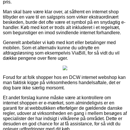
pris.
Man skal bare være klar over, at såfremt en internet shop
tilbyder en vare til en salgspris som virker ekstraordinært
beskeden, burde det ofte være et symbol på en snydagtig e-
handler. Køb med kort er trods alt inkluderet i et regelsæt,
som begunstiger en imod svindlende internet forhandlere.
Generelt anbefaler vi køb med kort eller betalinger med
mobilen. Som et alternativ kunne du udnytte en
afdragsløsning som eksempelvis ViaBill, for så vidt du vil
dække pengene over flere uger.
Forud for at folk shopper hos en DCW internet webshop kan
man faktisk kigge på virksomhedens handelsaftale, det er
dog bare ikke særlig morsomt.
Et andet forslag kunne måske være at kontrollere om
internet shoppen er e-mærket, som almindeligvis er en
garanti for at webbutikken efterfølger de gældende danske
regler, udover at virksomheden en gang i mellem besøges af
specialister der har indsigt i vilkårene på området. Dette er
desuden en god chance for at få assistance, for så vidt du
oplever udfordringer med dit køb.