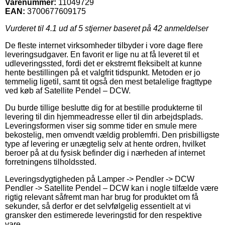
Varenummer:
11049729
EAN:
3700677609175
Vurderet til
4.1
ud af 5 stjerner baseret på
42
anmeldelser
De fleste internet virksomheder tilbyder i vore dage flere
leveringsudgaver. En favorit er lige nu at få leveret til et
udleveringssted, fordi det er ekstremt fleksibelt at kunne
hente bestillingen på et valgfrit tidspunkt. Metoden er jo
temmelig ligetil, samt tit også den mest betalelige fragttype
ved køb af Satellite Pendel – DCW.
Du burde tillige beslutte dig for at bestille produkterne til
levering til din hjemmeadresse eller til din arbejdsplads.
Leveringsformen viser sig somme tider en smule mere
bekostelig, men omvendt vældig problemfri. Den prisbilligste
type af levering er unægtelig selv at hente ordren, hvilket
beroer på at du fysisk befinder dig i nærheden af internet
forretningens tilholdssted.
Leveringsdygtigheden på Lamper -> Pendler -> DCW
Pendler -> Satellite Pendel – DCW kan i nogle tilfælde være
rigtig relevant såfremt man har brug for produktet om få
sekunder, så derfor er det selvfølgelig essentielt at vi
gransker den estimerede leveringstid for den respektive
vare.