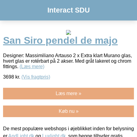
Interact SDU
San Siro pendel de majo
Designer: Massimiliano Artauso 2 x Extra klart Murano glas,
hvert glas er rotérbart på 2 akser. Med gråt lakeret og chrom
fittings.
(Læs mere)
3698
kr.
(Vis fragtpris)
Læs mere »
Køb nu »
De mest populære webshops i øjeblikket inden for belysning
er
AndLight.dk
og
Luxlight.dk
, som begge tilbyder gratis