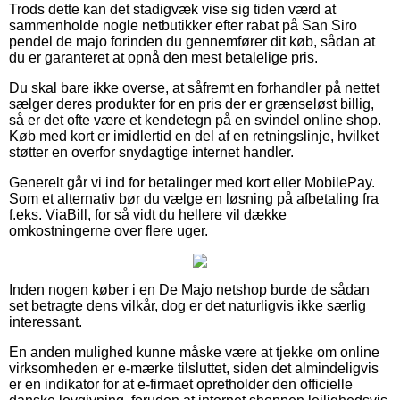
Trods dette kan det stadigvæk vise sig tiden værd at
sammenholde nogle netbutikker efter rabat på San Siro
pendel de majo forinden du gennemfører dit køb, sådan at
du er garanteret at opnå den mest betalelige pris.
Du skal bare ikke overse, at såfremt en forhandler på nettet
sælger deres produkter for en pris der er grænseløst billig,
så er det ofte være et kendetegn på en svindel online shop.
Køb med kort er imidlertid en del af en retningslinje, hvilket
støtter en overfor snydagtige internet handler.
Generelt går vi ind for betalinger med kort eller MobilePay.
Som et alternativ bør du vælge en løsning på afbetaling fra
f.eks. ViaBill, for så vidt du hellere vil dække
omkostningerne over flere uger.
Inden nogen køber i en De Majo netshop burde de sådan
set betragte dens vilkår, dog er det naturligvis ikke særlig
interessant.
En anden mulighed kunne måske være at tjekke om online
virksomheden er e-mærke tilsluttet, siden det almindeligvis
er en indikator for at e-firmaet opretholder den officielle