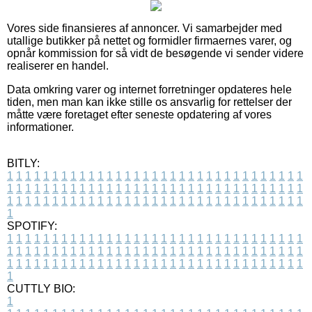
Vores side finansieres af annoncer. Vi samarbejder med
utallige butikker på nettet og formidler firmaernes varer, og
opnår kommission for så vidt de besøgende vi sender videre
realiserer en handel.
Data omkring varer og internet forretninger opdateres hele
tiden, men man kan ikke stille os ansvarlig for rettelser der
måtte være foretaget efter seneste opdatering af vores
informationer.
BITLY:
1
1
1
1
1
1
1
1
1
1
1
1
1
1
1
1
1
1
1
1
1
1
1
1
1
1
1
1
1
1
1
1
1
1
1
1
1
1
1
1
1
1
1
1
1
1
1
1
1
1
1
1
1
1
1
1
1
1
1
1
1
1
1
1
1
1
1
1
1
1
1
1
1
1
1
1
1
1
1
1
1
1
1
1
1
1
1
1
1
1
1
1
1
1
1
1
1
1
1
1
SPOTIFY:
1
1
1
1
1
1
1
1
1
1
1
1
1
1
1
1
1
1
1
1
1
1
1
1
1
1
1
1
1
1
1
1
1
1
1
1
1
1
1
1
1
1
1
1
1
1
1
1
1
1
1
1
1
1
1
1
1
1
1
1
1
1
1
1
1
1
1
1
1
1
1
1
1
1
1
1
1
1
1
1
1
1
1
1
1
1
1
1
1
1
1
1
1
1
1
1
1
1
1
1
CUTTLY BIO:
1