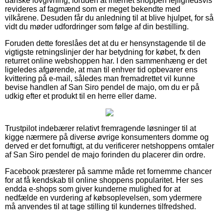
danske lovgivning, foruden at internet shoppen lejlighedsvis
revideres af fagmænd som er meget bekendte med
vilkårene. Desuden får du anledning til at blive hjulpet, for så
vidt du møder udfordringer som følge af din bestilling.
Foruden dette foreslåes det at du er hensynstagende til de
vigtigste retningslinjer der har betydning for købet, fx den
returret online webshoppen har. I den sammenhæng er det
ligeledes afgørende, at man til enhver tid opbevarer ens
kvittering på e-mail, således man fremadrettet vil kunne
bevise handlen af San Siro pendel de majo, om du er på
udkig efter et produkt til en herre eller dame.
Trustpilot indebærer relativt fremragende løsninger til at
kigge nærmere på diverse øvrige konsumenters domme og
derved er det fornuftigt, at du verificerer netshoppens omtaler
af San Siro pendel de majo forinden du placerer din ordre.
Facebook præsterer på samme måde ret fornemme chancer
for at få kendskab til online shoppens popularitet. Her ses
endda e-shops som giver kunderne mulighed for at
nedfælde en vurdering af købsoplevelsen, som ydermere
må anvendes til at tage stilling til kundernes tilfredshed.