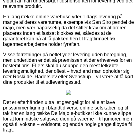
vigtigt at man undersøger tidshorisonten for levering ved det
relevante produkt.
En lang række online varehuse yder 1 dags levering på
mange af deres varenumre, eksempelvis San Siro pendel de
majo, men vær påpasselig da det stiller krav om at ordren
placeres inden et fastsat klokkeslæt, således at de
garanteret kan nå at få pakken hen til fragtfirmaet før
lagermedarbejderne holder fyraften.
Visse forretninger på nettet yder levering uden beregning,
men undertiden er det så præmissen at der erhverves for en
bestemt pris. Ellers skal du snuppe den mest letkøbte
leveringsmulighed, der oftest – hvad end man opholder sig
nær Roskilde, Haderslev eller Svenstrup – vil være at få kørt
dine produkter til et udleveringssted.
Det er efterhånden ultra let gængeligt for alle at lave
prissammenligning i blandt diverse online selskaber, og til
tak har en lang række De Majo e-butikker ikke kunne slippe
for at formindske salgsværdien på varerne – til juniorer, men
også til voksne – voldsomt, og endda nogle gange tilbyde fri
fragt.