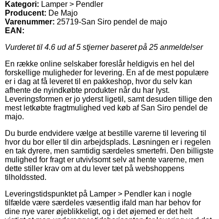
Kategori:
Lamper > Pendler
Producent:
De Majo
Varenummer:
25719-San Siro pendel de majo
EAN:
Vurderet til
4.6
ud af 5 stjerner baseret på
25
anmeldelser
En række online selskaber foreslår heldigvis en hel del
forskellige muligheder for levering. En af de mest populære
er i dag at få leveret til en pakkeshop, hvor du selv kan
afhente de nyindkøbte produkter når du har lyst.
Leveringsformen er jo yderst ligetil, samt desuden tillige den
mest letkøbte fragtmulighed ved køb af San Siro pendel de
majo.
Du burde endvidere vælge at bestille varerne til levering til
hvor du bor eller til din arbejdsplads. Løsningen er i regelen
en tak dyrere, men samtidig særdeles smertefri. Den billigste
mulighed for fragt er utvivlsomt selv at hente varerne, men
dette stiller krav om at du lever tæt på webshoppens
tilholdssted.
Leveringstidspunktet på Lamper > Pendler kan i nogle
tilfælde være særdeles væsentlig ifald man har behov for
dine nye varer øjeblikkeligt, og i det øjemed er det helt