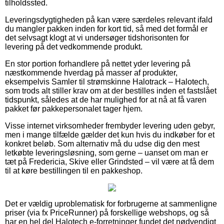
tilholdssted.
Leveringsdygtigheden på kan være særdeles relevant ifald
du mangler pakken inden for kort tid, så med det formål er
det selvsagt klogt at vi undersøger tidshorisonten for
levering på det vedkommende produkt.
En stor portion forhandlere på nettet yder levering på
næstkommende hverdag på masser af produkter,
eksempelvis Samler til strømskinne Halotrack – Halotech,
som trods alt stiller krav om at der bestilles inden et fastslået
tidspunkt, således at de har mulighed for at nå at få varen
pakket før pakkepersonalet tager hjem.
Visse internet virksomheder frembyder levering uden gebyr,
men i mange tilfælde gælder det kun hvis du indkøber for et
konkret beløb. Som alternativ må du udse dig den mest
letkøbte leveringsløsning, som gerne – uanset om man er
tæt på Fredericia, Skive eller Grindsted – vil være at få dem
til at køre bestillingen til en pakkeshop.
Det er vældig uproblematisk for forbrugerne at sammenligne
priser (via fx PriceRunner) på forskellige webshops, og så
har en hel del Halotech e-forretninger fundet det nødvendigt