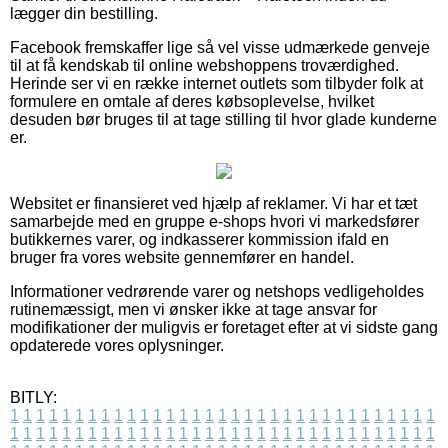
lægger din bestilling.
Facebook fremskaffer lige så vel visse udmærkede genveje
til at få kendskab til online webshoppens troværdighed.
Herinde ser vi en række internet outlets som tilbyder folk at
formulere en omtale af deres købsoplevelse, hvilket
desuden bør bruges til at tage stilling til hvor glade kunderne
er.
Websitet er finansieret ved hjælp af reklamer. Vi har et tæt
samarbejde med en gruppe e-shops hvori vi markedsfører
butikkernes varer, og indkasserer kommission ifald en
bruger fra vores website gennemfører en handel.
Informationer vedrørende varer og netshops vedligeholdes
rutinemæssigt, men vi ønsker ikke at tage ansvar for
modifikationer der muligvis er foretaget efter at vi sidste gang
opdaterede vores oplysninger.
BITLY:
1
1
1
1
1
1
1
1
1
1
1
1
1
1
1
1
1
1
1
1
1
1
1
1
1
1
1
1
1
1
1
1
1
1
1
1
1
1
1
1
1
1
1
1
1
1
1
1
1
1
1
1
1
1
1
1
1
1
1
1
1
1
1
1
1
1