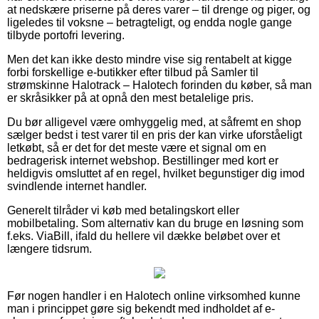
at nedskære priserne på deres varer – til drenge og piger, og
ligeledes til voksne – betragteligt, og endda nogle gange
tilbyde portofri levering.
Men det kan ikke desto mindre vise sig rentabelt at kigge
forbi forskellige e-butikker efter tilbud på Samler til
strømskinne Halotrack – Halotech forinden du køber, så man
er skråsikker på at opnå den mest betalelige pris.
Du bør alligevel være omhyggelig med, at såfremt en shop
sælger bedst i test varer til en pris der kan virke uforståeligt
letkøbt, så er det for det meste være et signal om en
bedragerisk internet webshop. Bestillinger med kort er
heldigvis omsluttet af en regel, hvilket begunstiger dig imod
svindlende internet handler.
Generelt tilråder vi køb med betalingskort eller
mobilbetaling. Som alternativ kan du bruge en løsning som
f.eks. ViaBill, ifald du hellere vil dække beløbet over et
længere tidsrum.
Før nogen handler i en Halotech online virksomhed kunne
man i princippet gøre sig bekendt med indholdet af e-