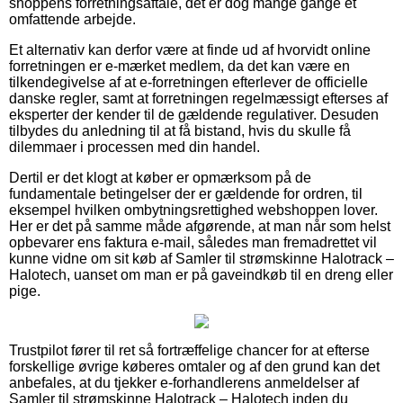
shoppens forretningsaftale, det er dog mange gange et
omfattende arbejde.
Et alternativ kan derfor være at finde ud af hvorvidt online
forretningen er e-mærket medlem, da det kan være en
tilkendegivelse af at e-forretningen efterlever de officielle
danske regler, samt at forretningen regelmæssigt efterses af
eksperter der kender til de gældende regulativer. Desuden
tilbydes du anledning til at få bistand, hvis du skulle få
dilemmaer i processen med din handel.
Dertil er det klogt at køber er opmærksom på de
fundamentale betingelser der er gældende for ordren, til
eksempel hvilken ombytningsrettighed webshoppen lover.
Her er det på samme måde afgørende, at man når som helst
opbevarer ens faktura e-mail, således man fremadrettet vil
kunne vidne om sit køb af Samler til strømskinne Halotrack –
Halotech, uanset om man er på gaveindkøb til en dreng eller
pige.
Trustpilot fører til ret så fortræffelige chancer for at efterse
forskellige øvrige køberes omtaler og af den grund kan det
anbefales, at du tjekker e-forhandlerens anmeldelser af
Samler til strømskinne Halotrack – Halotech inden du