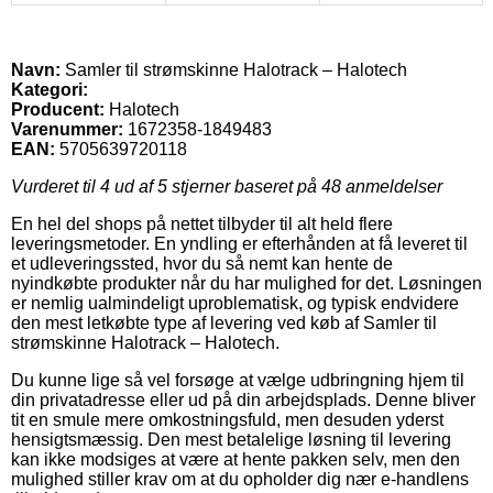
Navn:
Samler til strømskinne Halotrack – Halotech
Kategori:
Producent:
Halotech
Varenummer:
1672358-1849483
EAN:
5705639720118
Vurderet til
4
ud af 5 stjerner baseret på
48
anmeldelser
En hel del shops på nettet tilbyder til alt held flere
leveringsmetoder. En yndling er efterhånden at få leveret til
et udleveringssted, hvor du så nemt kan hente de
nyindkøbte produkter når du har mulighed for det. Løsningen
er nemlig ualmindeligt uproblematisk, og typisk endvidere
den mest letkøbte type af levering ved køb af Samler til
strømskinne Halotrack – Halotech.
Du kunne lige så vel forsøge at vælge udbringning hjem til
din privatadresse eller ud på din arbejdsplads. Denne bliver
tit en smule mere omkostningsfuld, men desuden yderst
hensigtsmæssig. Den mest betalelige løsning til levering
kan ikke modsiges at være at hente pakken selv, men den
mulighed stiller krav om at du opholder dig nær e-handlens