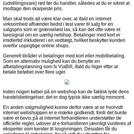
(udstillingsvare) rød før du handler, således at du er sikret at
modtage den skarpeste pris.
Man skal trods alt være klar over, at ifald en internet
virksomhed afhænder bedst i test varer til salg for en
salgspris som er grænseløst lav, så kan det ofte være et
faresignal om en uærlig netshop. Betalinger med kort er
imidlertid inkluderet i en vedtægt, hvilket beskytter kunden
overfor uoprigtige online shops.
Generelt tilråder vi betalinger med kort eller mobilbetaling.
Som en alternativ mulighed kan du benytte en
afbetalingsløsning som fx ViaBill, ifald du higer efter at
betale beløbet over flere uger.
Inden nogen køber på en webshop kan de faktisk tyde dens
handelsbetingelser, det er dog typisk ikke særlig morsomt.
En anden valgmulighed kunne derfor være at se hvorvidt
internet webshoppen er e-mærke godkendt, fordi det burde
være et bevis på at internet forhandleren understøtter de
officielle regler, udover at e-forhandleren jævnligt vurderes af
eksperter som kender til lovgivningen. Desuden får du