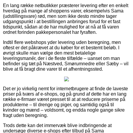
En lang række netbutikker præsterer levering efter en enkelt
hverdag på mange af shoppens varer, eksempelvis Sama
(udstillingsvare) rød, men som ikke desto mindre tager
udgangspunkt i at bestillingen anbringes forud for et fast
tidspunkt, sådan at de har mulighed for at nå at få varen
ordnet forinden pakkepersonalet har fyraften.
Indtil flere webshops yder levering uden beregning, men
oftest er det påkrævet at du køber for et bestemt beløb. I
øvrigt skulle man vælge den mest betalelige
leveringsmanér, der i de fleste tilfælde – uanset om man
befinder sig tæt på Næstved, Smørumnedre eller Sæby – vil
blive at få bragt dine varer til et afhentningssted.
Det er jo virkelig nemt for internetbrugere at finde de laveste
priser på tværs af e-shops, og på grund af dette har en lang
række e-firmaer været presset til at at reducere priserne på
produkterne – til drenge og piger, og samtidig også til
kvinder og mænd – voldsomt, og endda nogle gange sikre
fragt uden beregning.
Trods dette kan det immervæk blive indbringende at
undersøge diverse e-shops efter tilbud på Sama