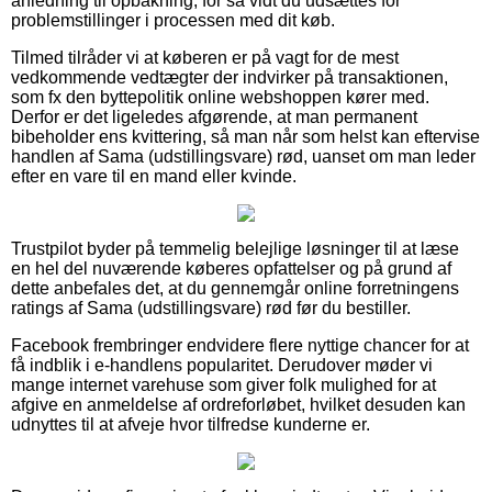
anledning til opbakning, for så vidt du udsættes for
problemstillinger i processen med dit køb.
Tilmed tilråder vi at køberen er på vagt for de mest
vedkommende vedtægter der indvirker på transaktionen,
som fx den byttepolitik online webshoppen kører med.
Derfor er det ligeledes afgørende, at man permanent
bibeholder ens kvittering, så man når som helst kan eftervise
handlen af Sama (udstillingsvare) rød, uanset om man leder
efter en vare til en mand eller kvinde.
Trustpilot byder på temmelig belejlige løsninger til at læse
en hel del nuværende køberes opfattelser og på grund af
dette anbefales det, at du gennemgår online forretningens
ratings af Sama (udstillingsvare) rød før du bestiller.
Facebook frembringer endvidere flere nyttige chancer for at
få indblik i e-handlens popularitet. Derudover møder vi
mange internet varehuse som giver folk mulighed for at
afgive en anmeldelse af ordreforløbet, hvilket desuden kan
udnyttes til at afveje hvor tilfredse kunderne er.