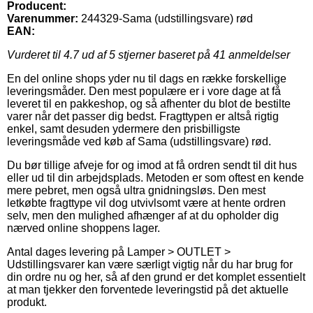
Producent:
Varenummer:
244329-Sama (udstillingsvare) rød
EAN:
Vurderet til
4.7
ud af 5 stjerner baseret på
41
anmeldelser
En del online shops yder nu til dags en række forskellige
leveringsmåder. Den mest populære er i vore dage at få
leveret til en pakkeshop, og så afhenter du blot de bestilte
varer når det passer dig bedst. Fragttypen er altså rigtig
enkel, samt desuden ydermere den prisbilligste
leveringsmåde ved køb af Sama (udstillingsvare) rød.
Du bør tillige afveje for og imod at få ordren sendt til dit hus
eller ud til din arbejdsplads. Metoden er som oftest en kende
mere pebret, men også ultra gnidningsløs. Den mest
letkøbte fragttype vil dog utvivlsomt være at hente ordren
selv, men den mulighed afhænger af at du opholder dig
nærved online shoppens lager.
Antal dages levering på Lamper > OUTLET >
Udstillingsvarer kan være særligt vigtig når du har brug for
din ordre nu og her, så af den grund er det komplet essentielt
at man tjekker den forventede leveringstid på det aktuelle
produkt.