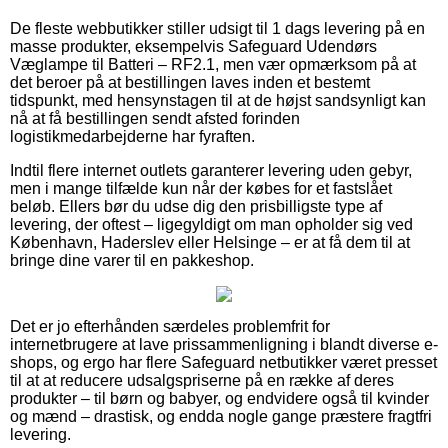
De fleste webbutikker stiller udsigt til 1 dags levering på en
masse produkter, eksempelvis Safeguard Udendørs
Væglampe til Batteri – RF2.1, men vær opmærksom på at
det beroer på at bestillingen laves inden et bestemt
tidspunkt, med hensynstagen til at de højst sandsynligt kan
nå at få bestillingen sendt afsted forinden
logistikmedarbejderne har fyraften.
Indtil flere internet outlets garanterer levering uden gebyr,
men i mange tilfælde kun når der købes for et fastslået
beløb. Ellers bør du udse dig den prisbilligste type af
levering, der oftest – ligegyldigt om man opholder sig ved
København, Haderslev eller Helsinge – er at få dem til at
bringe dine varer til en pakkeshop.
Det er jo efterhånden særdeles problemfrit for
internetbrugere at lave prissammenligning i blandt diverse e-
shops, og ergo har flere Safeguard netbutikker været presset
til at at reducere udsalgspriserne på en række af deres
produkter – til børn og babyer, og endvidere også til kvinder
og mænd – drastisk, og endda nogle gange præstere fragtfri
levering.