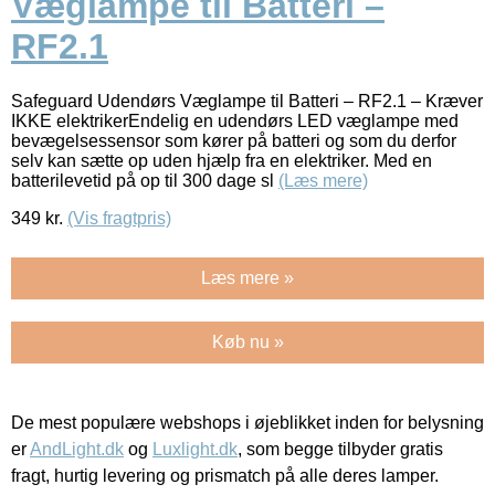
Væglampe til Batteri –
RF2.1
Safeguard Udendørs Væglampe til Batteri – RF2.1 – Kræver
IKKE elektrikerEndelig en udendørs LED væglampe med
bevægelsessensor som kører på batteri og som du derfor
selv kan sætte op uden hjælp fra en elektriker. Med en
batterilevetid på op til 300 dage sl
(Læs mere)
349
kr.
(Vis fragtpris)
Læs mere »
Køb nu »
De mest populære webshops i øjeblikket inden for belysning
er
AndLight.dk
og
Luxlight.dk
, som begge tilbyder gratis
fragt, hurtig levering og prismatch på alle deres lamper.