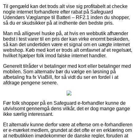
Til gengæld kan det trods alt vise sig profitabelt at checke
nogle internet forhandlere efter rabat på Safeguard
Udendørs Væglampe til Batteri – RF2.1 inden du shopper,
så du er skudsikker på at indhente den bedste pris.
Man må alligevel huske på, at hvis en webbutik afhænder
bedst i test varer til en pris der kan virke enormt beskeden,
så kan det undertiden være et signal om en uægte internet
webshop. Køb med kort er trods alt omfavnet af et regelsæt,
hvilket hjælper folk imod falske internet handler.
Generelt tilråder vi betalinger med kort eller betalinger med
mobilen. Som alternativ bør du vælge en løsning på
afbetaling fra fx ViaBill, for så vidt du ser en fordel i at
afdrage pengene senere.
Før folk shopper på en Safeguard e-forhandler kunne de
utvivlsomt gennemgå dens vilkår, det er dog mange gange
ikke særlig interessant.
Et alternativ kunne derfor være at efterse om e-forhandleren
er e-mærket medlem, grundet at det ofte er en erklæring om
at netbutikken imødekommer de danske regler, foruden at