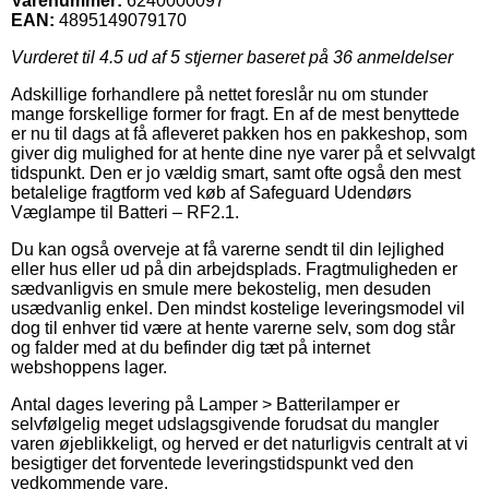
Varenummer:
6240000097
EAN:
4895149079170
Vurderet til
4.5
ud af 5 stjerner baseret på
36
anmeldelser
Adskillige forhandlere på nettet foreslår nu om stunder
mange forskellige former for fragt. En af de mest benyttede
er nu til dags at få afleveret pakken hos en pakkeshop, som
giver dig mulighed for at hente dine nye varer på et selvvalgt
tidspunkt. Den er jo vældig smart, samt ofte også den mest
betalelige fragtform ved køb af Safeguard Udendørs
Væglampe til Batteri – RF2.1.
Du kan også overveje at få varerne sendt til din lejlighed
eller hus eller ud på din arbejdsplads. Fragtmuligheden er
sædvanligvis en smule mere bekostelig, men desuden
usædvanlig enkel. Den mindst kostelige leveringsmodel vil
dog til enhver tid være at hente varerne selv, som dog står
og falder med at du befinder dig tæt på internet
webshoppens lager.
Antal dages levering på Lamper > Batterilamper er
selvfølgelig meget udslagsgivende forudsat du mangler
varen øjeblikkeligt, og herved er det naturligvis centralt at vi
besigtiger det forventede leveringstidspunkt ved den
vedkommende vare.