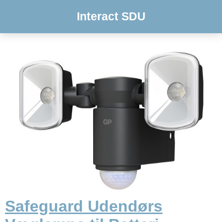
Interact SDU
Safeguard Udendørs