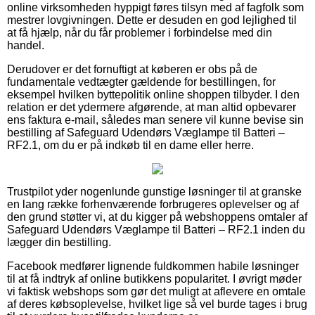
online virksomheden hyppigt føres tilsyn med af fagfolk som
mestrer lovgivningen. Dette er desuden en god lejlighed til
at få hjælp, når du får problemer i forbindelse med din
handel.
Derudover er det fornuftigt at køberen er obs på de
fundamentale vedtægter gældende for bestillingen, for
eksempel hvilken byttepolitik online shoppen tilbyder. I den
relation er det ydermere afgørende, at man altid opbevarer
ens faktura e-mail, således man senere vil kunne bevise sin
bestilling af Safeguard Udendørs Væglampe til Batteri –
RF2.1, om du er på indkøb til en dame eller herre.
Trustpilot yder nogenlunde gunstige løsninger til at granske
en lang række forhenværende forbrugeres oplevelser og af
den grund støtter vi, at du kigger på webshoppens omtaler af
Safeguard Udendørs Væglampe til Batteri – RF2.1 inden du
lægger din bestilling.
Facebook medfører lignende fuldkommen habile løsninger
til at få indtryk af online butikkens popularitet. I øvrigt møder
vi faktisk webshops som gør det muligt at aflevere en omtale
af deres købsoplevelse, hvilket lige så vel burde tages i brug