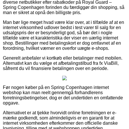
diverse netbutikker efter rabatkoder på Royal Guard –
Spring Copenhagen forinden du færdiggør din shopping, så
man er sikret at opnå den billigste pris.
Man bør lige meget hvad være klar over, at i tilfælde af at en
internet virksomhed udlover bedst i test varer til salg for en
udsalgspris der er besynderligt god, så bør det i nogle
tilfælde være et karakteristika der viser en uærlig internet
shop. Bestillinger med betalingskort er dog omfavnet af en
forordning, hvilket værner en overfor uægte e-shops.
Generelt anbefaler vi kortkøb eller betalinger med mobilen.
Alternativt kan du vælge et afbetalingstilbud fra fx ViaBill,
såfremt du vil finansiere betalingen over en periode.
Før nogen køber på en Spring Copenhagen internet
webshop kan man reelt gennemgå forhandlerens
forretningsbetingelser, dog er det undertiden en omfattende
opgave.
Alternativet er at tjekke hvorvidt online forretningen er e-
mærke godkendt, som almindeligvis er en garanti for at
internet virksomheden efterkommer den officielle danske
lovgivning, tillige med at webshoppen undertiden