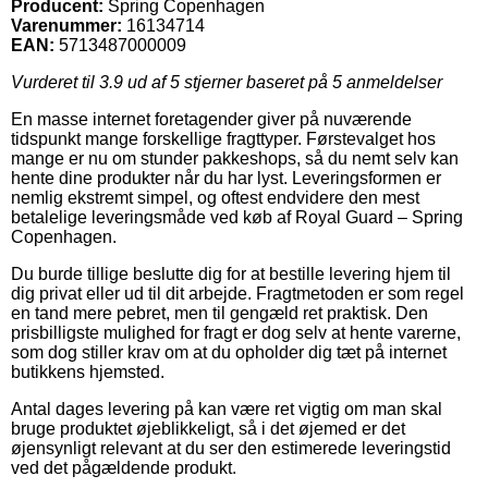
Producent:
Spring Copenhagen
Varenummer:
16134714
EAN:
5713487000009
Vurderet til
3.9
ud af 5 stjerner baseret på
5
anmeldelser
En masse internet foretagender giver på nuværende
tidspunkt mange forskellige fragttyper. Førstevalget hos
mange er nu om stunder pakkeshops, så du nemt selv kan
hente dine produkter når du har lyst. Leveringsformen er
nemlig ekstremt simpel, og oftest endvidere den mest
betalelige leveringsmåde ved køb af Royal Guard – Spring
Copenhagen.
Du burde tillige beslutte dig for at bestille levering hjem til
dig privat eller ud til dit arbejde. Fragtmetoden er som regel
en tand mere pebret, men til gengæld ret praktisk. Den
prisbilligste mulighed for fragt er dog selv at hente varerne,
som dog stiller krav om at du opholder dig tæt på internet
butikkens hjemsted.
Antal dages levering på kan være ret vigtig om man skal
bruge produktet øjeblikkeligt, så i det øjemed er det
øjensynligt relevant at du ser den estimerede leveringstid
ved det pågældende produkt.