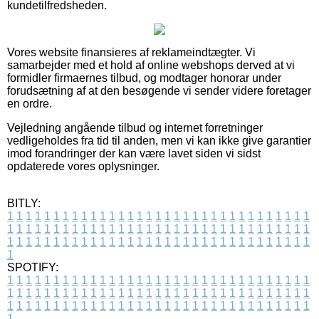
kundetilfredsheden.
Vores website finansieres af reklameindtægter. Vi
samarbejder med et hold af online webshops derved at vi
formidler firmaernes tilbud, og modtager honorar under
forudsætning af at den besøgende vi sender videre foretager
en ordre.
Vejledning angående tilbud og internet forretninger
vedligeholdes fra tid til anden, men vi kan ikke give garantier
imod forandringer der kan være lavet siden vi sidst
opdaterede vores oplysninger.
BITLY:
1
1
1
1
1
1
1
1
1
1
1
1
1
1
1
1
1
1
1
1
1
1
1
1
1
1
1
1
1
1
1
1
1
1
1
1
1
1
1
1
1
1
1
1
1
1
1
1
1
1
1
1
1
1
1
1
1
1
1
1
1
1
1
1
1
1
1
1
1
1
1
1
1
1
1
1
1
1
1
1
1
1
1
1
1
1
1
1
1
1
1
1
1
1
1
1
1
1
1
1
SPOTIFY:
1
1
1
1
1
1
1
1
1
1
1
1
1
1
1
1
1
1
1
1
1
1
1
1
1
1
1
1
1
1
1
1
1
1
1
1
1
1
1
1
1
1
1
1
1
1
1
1
1
1
1
1
1
1
1
1
1
1
1
1
1
1
1
1
1
1
1
1
1
1
1
1
1
1
1
1
1
1
1
1
1
1
1
1
1
1
1
1
1
1
1
1
1
1
1
1
1
1
1
1