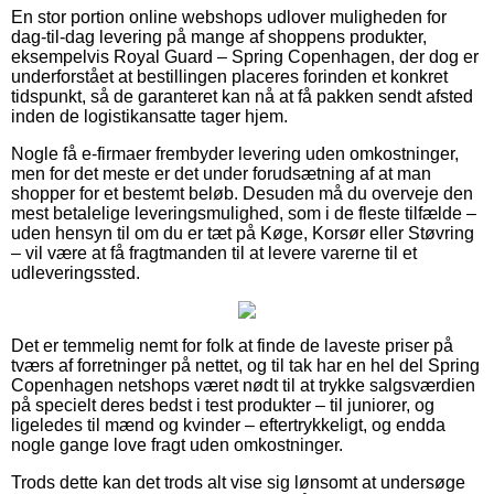
En stor portion online webshops udlover muligheden for
dag-til-dag levering på mange af shoppens produkter,
eksempelvis Royal Guard – Spring Copenhagen, der dog er
underforstået at bestillingen placeres forinden et konkret
tidspunkt, så de garanteret kan nå at få pakken sendt afsted
inden de logistikansatte tager hjem.
Nogle få e-firmaer frembyder levering uden omkostninger,
men for det meste er det under forudsætning af at man
shopper for et bestemt beløb. Desuden må du overveje den
mest betalelige leveringsmulighed, som i de fleste tilfælde –
uden hensyn til om du er tæt på Køge, Korsør eller Støvring
– vil være at få fragtmanden til at levere varerne til et
udleveringssted.
Det er temmelig nemt for folk at finde de laveste priser på
tværs af forretninger på nettet, og til tak har en hel del Spring
Copenhagen netshops været nødt til at trykke salgsværdien
på specielt deres bedst i test produkter – til juniorer, og
ligeledes til mænd og kvinder – eftertrykkeligt, og endda
nogle gange love fragt uden omkostninger.
Trods dette kan det trods alt vise sig lønsomt at undersøge