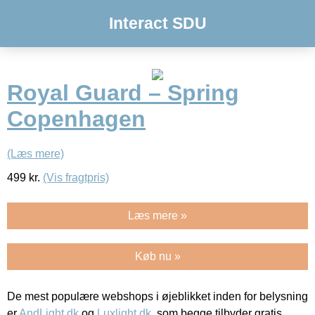
Interact SDU
Royal Guard – Spring
Copenhagen
(Læs mere)
499
kr.
(Vis fragtpris)
Læs mere »
Køb nu »
De mest populære webshops i øjeblikket inden for belysning
er
AndLight.dk
og
Luxlight.dk
, som begge tilbyder gratis