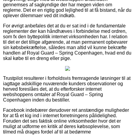
gennemses af sagkyndige der har megen viden om
reglerne. Det er en rigtig god lejlighed til at få bistand, når du
oplever dilemmaer ved dit indkøb.
For øvrigt anbefales det at du er sat ind i de fundamentale
reglementer der kan håndhæves i forbindelse med ordren,
som fx den byttepolitik internet virksomheden har. I relation
til det er det tillige afgørende, at man permanent opbevarer
sin købsbekræftelse, således man altid vil kunne bekræfte
handlen af Royal Guard – Spring Copenhagen, hvad end du
skal købe til en dreng eller pige.
Trustpilot resulterer i forholdsvis fremragende løsninger til at
iagttage adskillige nuværende kunders observationer og
herved foreslåes det, at du efterforsker internet
webshoppens omtaler af Royal Guard – Spring
Copenhagen inden du bestiller.
Facebook indebærer derudover ret anstændige muligheder
for at få et kig ind i internet forretningens pålidelighed.
Foruden det ses faktisk online virksomheder hvor det er
muligt at udforme en kritik af deres købsoplevelse, som
tilmed må drages fordel af til at bedømme