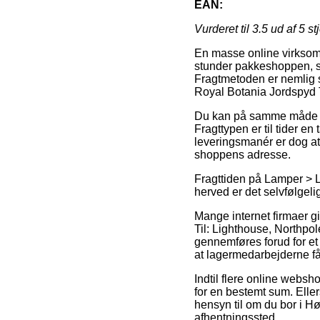
EAN:
Vurderet til
3.5
ud af 5 st
En masse online virksom
stunder pakkeshoppen, som
Fragtmetoden er nemlig 
Royal Botania Jordspyd T
Du kan på samme måde plan
Fragttypen er til tider 
leveringsmanér er dog at 
shoppens adresse.
Fragttiden på Lamper > La
herved er det selvfølgel
Mange internet firmaer g
Til: Lighthouse, Northpol
gennemføres forud for et 
at lagermedarbejderne får
Indtil flere online websh
for en bestemt sum. Eller
hensyn til om du bor i Hør
afhentningssted.