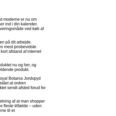
est moderne er nu om
r ind i din kalender.
everingsmåde ved køb af
en på dit arbejde.
en mest prisbevidste
ort afstand af internet
oduktet nu og her, og
ældende produkt.
Royal Botania Jordspyd
stået at ordren
tet sendt afsted forud for
sætning af at man shopper
 fleste tilfælde – uden
ne til et