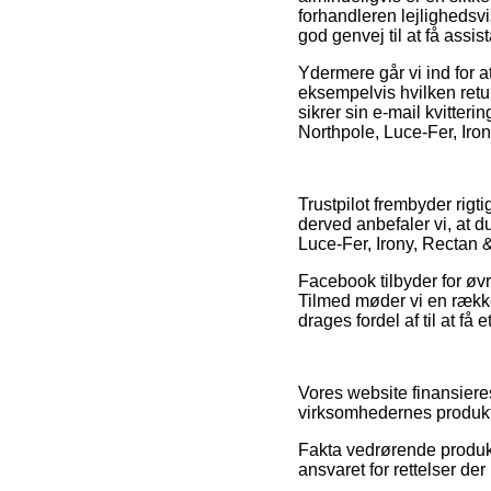
forhandleren lejlighedsv
god genvej til at få assi
Ydermere går vi ind for a
eksempelvis hvilken ret
sikrer sin e-mail kvitter
Northpole, Luce-Fer, Iron
Trustpilot frembyder rigt
derved anbefaler vi, at 
Luce-Fer, Irony, Rectan &
Facebook tilbyder for øvr
Tilmed møder vi en række
drages fordel af til at få 
Vores website finansiere
virksomhedernes produkte
Fakta vedrørende produkt
ansvaret for rettelser de