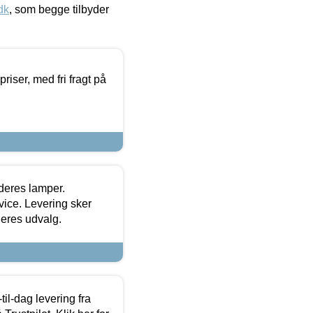
dk
, som begge tilbyder
priser, med fri fragt på
 deres lamper.
ice. Levering sker
deres udvalg.
l-dag levering fra