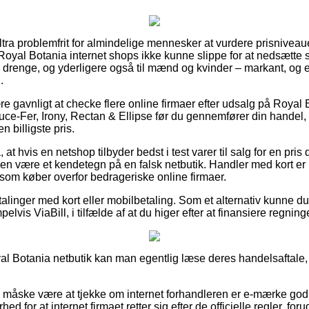
ultra problemfrit for almindelige mennesker at vurdere prisniveaue
ere Royal Botania internet shops ikke kunne slippe for at nedsætt
og drenge, og yderligere også til mænd og kvinder – markant, o
.
e gavnligt at checke flere online firmaer efter udsalg på Royal 
uce-Fer, Irony, Rectan & Ellipse før du gennemfører din handel
 billigste pris.
t hvis en netshop tilbyder bedst i test varer til salg for en pris 
iden være et kendetegn på en falsk netbutik. Handler med kort er i
 som køber overfor bedrageriske online firmaer.
etalinger med kort eller mobilbetaling. Som et alternativ kunne 
lvis ViaBill, i tilfælde af at du higer efter at finansiere regning
oyal Botania netbutik kan man egentlig læse deres handelsaftale,
e måske være at tjekke om internet forhandleren er e-mærke god
ed for at internet firmaet retter sig efter de officielle regler, for