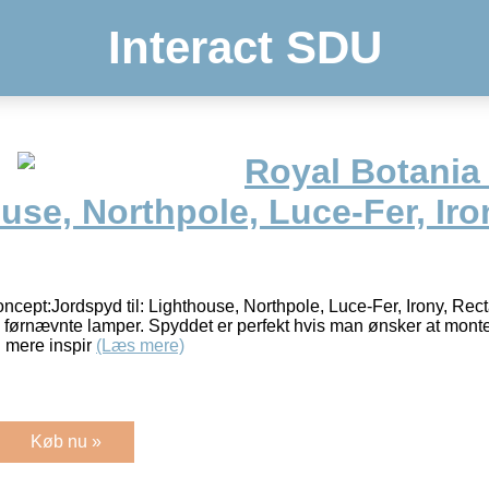
Interact SDU
Royal Botania
ouse, Northpole, Luce-Fer, Ir
cept:Jordspyd til: Lighthouse, Northpole, Luce-Fer, Irony, Rect
l førnævnte lamper. Spyddet er perfekt hvis man ønsker at monte
 mere inspir
(Læs mere)
Køb nu »