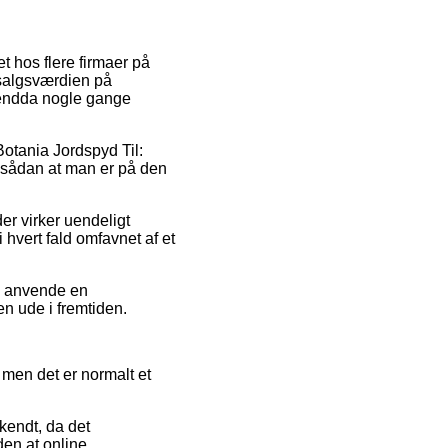
t hos flere firmaer på
e salgsværdien på
g endda nogle gange
Botania Jordspyd Til:
, sådan at man er på den
der virker uendeligt
 hvert fald omfavnet af et
du anvende en
en ude i fremtiden.
 men det er normalt et
kendt, da det
uden at online