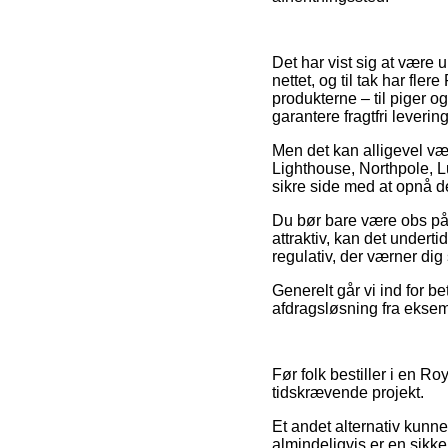
Det har vist sig at være 
nettet, og til tak har fl
produkterne – til piger 
garantere fragtfri levering
Men det kan alligevel vær
Lighthouse, Northpole, L
sikre side med at opnå den
Du bør bare være obs på, a
attraktiv, kan det undert
regulativ, der værner dig
Generelt går vi ind for b
afdragsløsning fra eksempe
Før folk bestiller i en R
tidskrævende projekt.
Et andet alternativ kunn
almindeligvis er en sikkerh