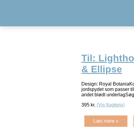
Til: Lighth
& Ellipse
Design: Royal BotaniaKon
jordspydet som passer ti
andet blødt underlagSøg
395
kr.
(Vis fragtpris)
Læs mere »