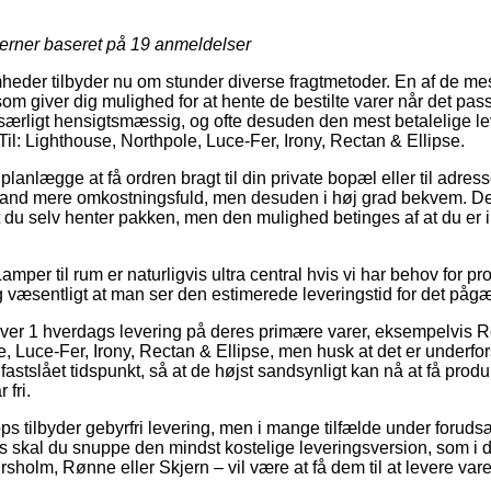
jerner baseret på
19
anmeldelser
heder tilbyder nu om stunder diverse fragtmetoder. En af de m
 giver dig mulighed for at hente de bestilte varer når det passe
særligt hensigtsmæssig, og ofte desuden den mest betalelige l
il: Lighthouse, Northpole, Luce-Fer, Irony, Rectan & Ellipse.
lægge at få ordren bragt til din private bopæl eller til adress
en tand mere omkostningsfuld, men desuden i høj grad bekvem. D
du selv henter pakken, men den mulighed betinges af at du er i k
mper til rum er naturligvis ultra central hvis vi har behov for pr
ig væsentligt at man ser den estimerede leveringstid for det påg
iver 1 hverdags levering på deres primære varer, eksempelvis 
e, Luce-Fer, Irony, Rectan & Ellipse, men husk at det er underfor
fastslået tidspunkt, så at de højst sandsynligt kan nå at få produk
 fri.
ops tilbyder gebyrfri levering, men i mange tilfælde under forud
s skal du snuppe den mindst kostelige leveringsversion, som i de
sholm, Rønne eller Skjern – vil være at få dem til at levere varer