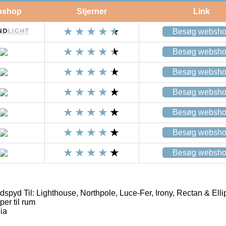
bshop
Stjerner
Link
Besøg websh
Besøg websh
Besøg websh
Besøg websh
Besøg websh
Besøg websh
Besøg websh
spyd Til: Lighthouse, Northpole, Luce-Fer, Irony, Rectan & Elli
er til rum
ia