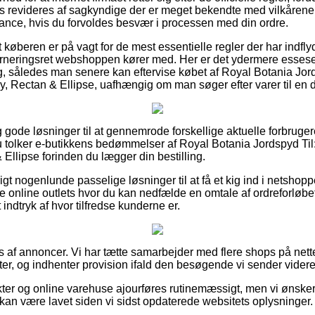
is revideres af sagkyndige der er meget bekendte med vilkårene
stance, hvis du forvoldes besvær i processen med din ordre.
t køberen er på vagt for de mest essentielle regler der har indfly
urneringsret webshoppen kører med. Her er det ydermere essese
ing, således man senere kan eftervise købet af Royal Botania Jor
y, Rectan & Ellipse, uafhængig om man søger efter varer til en 
ig gode løsninger til at gennemrode forskellige aktuelle forbruge
du tolker e-butikkens bedømmelser af Royal Botania Jordspyd Til
 Ellipse forinden du lægger din bestilling.
igt nogenlunde passelige løsninger til at få et kig ind i netsho
 online outlets hvor du kan nedfælde en omtale af ordreforløbe
et indtryk af hvor tilfredse kunderne er.
s af annoncer. Vi har tætte samarbejder med flere shops på nett
r, og indhenter provision ifald den besøgende vi sender videre 
er og online varehuse ajourføres rutinemæssigt, men vi ønsker
r kan være lavet siden vi sidst opdaterede websitets oplysninger.