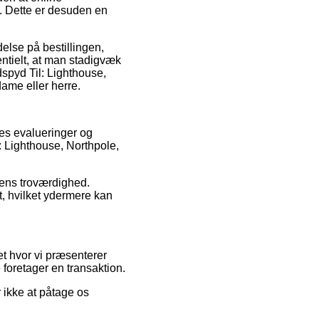
. Dette er desuden en
delse på bestillingen,
ntielt, at man stadigvæk
dspyd Til: Lighthouse,
dame eller herre.
res evalueringer og
: Lighthouse, Northpole,
ppens troværdighed.
t, hvilket ydermere kan
et hvor vi præsenterer
foretager en transaktion.
 ikke at påtage os