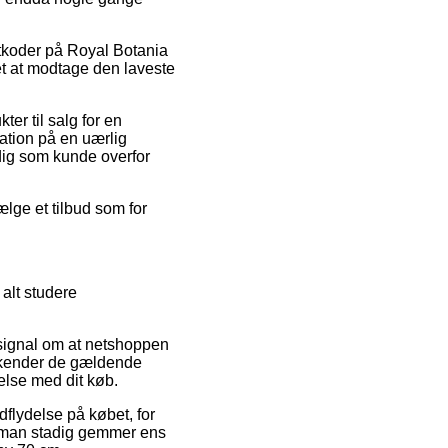
batkoder på Royal Botania
t at modtage den laveste
er til salg for en
kation på en uærlig
 dig som kunde overfor
ælge et tilbud som for
alt studere
 signal om at netshoppen
om kender de gældende
delse med dit køb.
flydelse på købet, for
 at man stadig gemmer ens