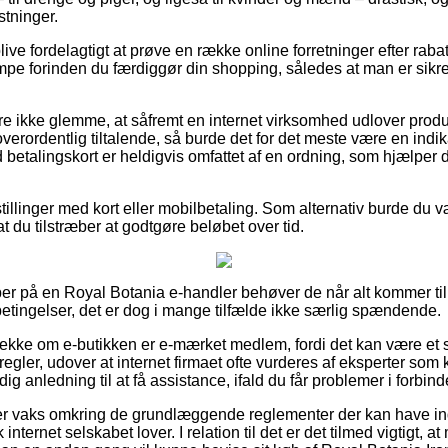
tninger.
blive fordelagtigt at prøve en række online forretninger efter ra
e forinden du færdiggør din shopping, således at man er sikre
 ikke glemme, at såfremt en internet virksomhed udlover produkt
verordentlig tiltalende, så burde det for det meste være en indi
d betalingskort er heldigvis omfattet af en ordning, som hjælper
tillinger med kort eller mobilbetaling. Som alternativ burde du v
t du tilstræber at godtgøre beløbet over tid.
er på en Royal Botania e-handler behøver de når alt kommer til 
tingelser, det er dog i mange tilfælde ikke særlig spændende.
t tjekke om e-butikken er e-mærket medlem, fordi det kan være et
regler, udover at internet firmaet ofte vurderes af eksperter s
ig anledning til at få assistance, ifald du får problemer i forbin
du er vaks omkring de grundlæggende reglementer der kan have ind
internet selskabet lover. I relation til det er det tilmed vigtigt,