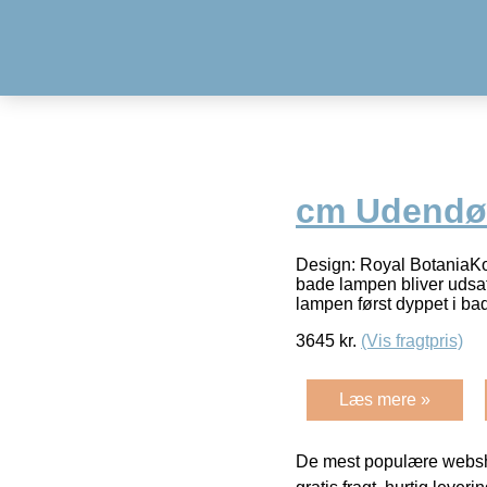
cm Udendø
Design: Royal BotaniaKonc
bade lampen bliver udsat 
lampen først dyppet i ba
3645
kr.
(Vis fragtpris)
Læs mere »
De mest populære websho