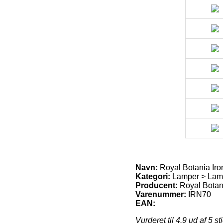
Navn:
Royal Botania Ir
Kategori:
Lamper > Lamp
Producent:
Royal Botan
Varenummer:
IRN70
EAN:
Vurderet til
4.9
ud af 5 st