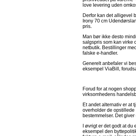
love levering uden omkos
Derfor kan det alligevel 
Irony 70 cm Udendørslamp
pris.
Man bør ikke desto mindre
salgspris som kan virke o
netbutik. Bestillinger me
falske e-handler.
Generelt anbefaler vi bes
eksempel ViaBill, forudsa
Forud for at nogen shopp
virksomhedens handelsbe
Et andet alternativ er a
overholder de opstillede 
bestemmelser. Det giver d
I øvrigt er det godt at 
eksempel den byttepolitik 