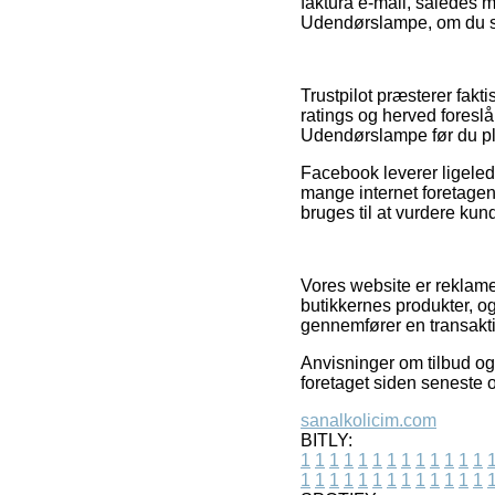
faktura e-mail, således 
Udendørslampe, om du søg
Trustpilot præsterer fak
ratings og herved foreslå
Udendørslampe før du pla
Facebook leverer ligeled
mange internet foretagen
bruges til at vurdere kun
Vores website er reklame
butikkernes produkter, 
gennemfører en transakt
Anvisninger om tilbud og
foretaget siden seneste o
sanalkolicim.com
BITLY:
1
1
1
1
1
1
1
1
1
1
1
1
1
1
1
1
1
1
1
1
1
1
1
1
1
1