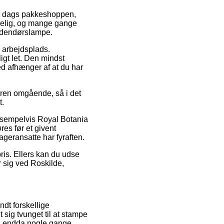
il dags pakkeshoppen,
ngelig, og mange gange
Udendørslampe.
n arbejdsplads.
gt let. Den mindst
ed afhænger af at du har
aren omgående, så i det
t.
 eksempelvis Royal Botania
es før et givent
ageransatte har fyraften.
pris. Ellers kan du udse
r sig ved Roskilde,
ndt forskellige
 sig tvunget til at stampe
 og endda nogle gange