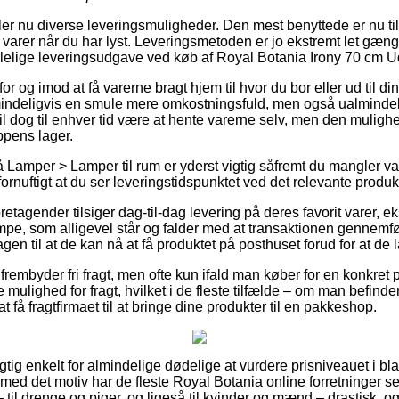
ler nu diverse leveringsmuligheder. Den mest benyttede er nu t
 varer når du har lyst. Leveringsmetoden er jo ekstremt let gæ
lelige leveringsudgave ved køb af Royal Botania Irony 70 cm 
r og imod at få varerne bragt hjem til hvor du bor eller ud til di
indeligvis en smule mere omkostningsfuld, men også ualmindeli
il dog til enhver tid være at hente varerne selv, men den muligh
ppens lager.
Lamper > Lamper til rum er yderst vigtig såfremt du mangler v
fornuftigt at du ser leveringstidspunktet ved det relevante produk
foretagender tilsiger dag-til-dag levering på deres favorit varer,
e, som alligevel står og falder med at transaktionen gennemfør
en til at de kan nå at få produktet på posthuset forud for at de l
frembyder fri fragt, men ofte kun ifald man køber for en konkret 
 mulighed for fragt, hvilket i de fleste tilfælde – om man befinde
t få fragtfirmaet til at bringe dine produkter til en pakkeshop.
igtig enkelt for almindelige dødelige at vurdere prisniveauet i bla
g med det motiv har de fleste Royal Botania online forretninger set
 til drenge og piger, og ligeså til kvinder og mænd – drastisk,