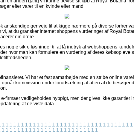
man en anden gang vil kunne bevise sit køb af Royal Botania Ir
er efter varer til en kvinde eller mand.
tisk anstændige genveje til at kigge nærmere på diverse forhen
r vi, at du gransker internet shoppens vurderinger af Royal Bota
cerer din ordre.
es nogle sikre løsninger til at få indtryk af webshoppens kunde
der hvor man kan formulere en vurdering af deres købsoplevelse,
detilfredsheden.
finansieret. Vi har et fast samarbejde med en stribe online var
og opnår kommission under forudsætning af at en af de besøge
ion.
 e-firmaer vedligeholdes hyppigt, men der gives ikke garantier 
pdatering af de viste data.
1
1
1
1
1
1
1
1
1
1
1
1
1
1
1
1
1
1
1
1
1
1
1
1
1
1
1
1
1
1
1
1
1
1
1
1
1
1
1
1
1
1
1
1
1
1
1
1
1
1
1
1
1
1
1
1
1
1
1
1
1