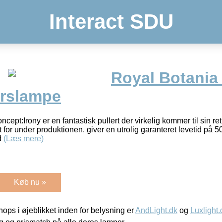
Interact SDU
Royal Botania 
rslampe
ept:Irony er en fantastisk pullert der virkelig kommer til sin ret
for under produktionen, giver en utrolig garanteret levetid på 5
d
(Læs mere)
Køb nu »
ps i øjeblikket inden for belysning er
AndLight.dk
og
Luxlight.