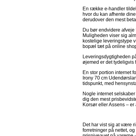
En række e-handler tilde
hvor du kan afhente dine
derudover den mest beta
Du bør endvidere afveje fo
Muligheden viser sig alm
kostelige leveringstype v
bopæl tæt på online sho
Leveringsdygtigheden på 
øjemed er det tydeligvis 
En stor portion internet 
Irony 70 cm Udendørslamp
tidspunkt, med hensynstag
Nogle internet selskaber 
dig den mest prisbevidste
Korsør eller Assens – er a
Det har vist sig at være r
forretninger på nettet, o
prisniveauet på varerne –