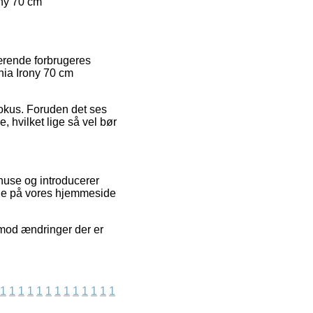
ony 70 cm
værende forbrugeres
nia Irony 70 cm
fokus. Foruden det ses
 hvilket lige så vel bør
ehuse og introducerer
nde på vores hjemmeside
imod ændringer der er
1
1
1
1
1
1
1
1
1
1
1
1
1