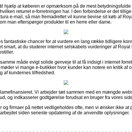
il hjælp at køberen er opmærksom på de mest betydningsfulde r
hvilken returret e-forretningen har. I den forbindelse er det tillige
aktura e-mail, så man fremadrettet vil kunne bevise sit køb af R
 man efterspørger produkter til en herre eller dame.
les fantastiske chancer for at vurdere en lang række tidligere k
det smart, at du studerer internet selskabets vurderinger af Roy
tiller.
samme måde evigt solide genveje til at få indsigt i internet forr
t møder vi mange e-butikker hvor kunder kan notere en kritik af or
g af kundernes tilfredshed.
lamefinansieret. Vi arbejder tæt sammen med en mængde websho
bud, og indkasserer godtgørelse forudsat en bruger fra vores side 
 og firmaer på nettet vedligeholdes ofte, men vi ønsker ikke at 
darbejdet siden seneste opdatering af de anvendte oplysninger.