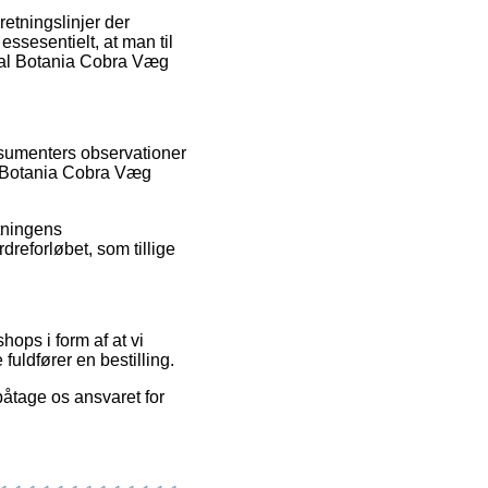
etningslinjer der
 essesentielt, at man til
oyal Botania Cobra Væg
onsumenters observationer
al Botania Cobra Væg
etningens
dreforløbet, som tillige
ps i form af at vi
fuldfører en bestilling.
påtage os ansvaret for