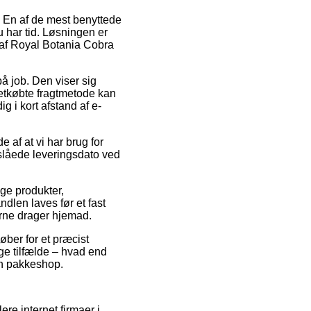
r. En af de mest benyttede
du har tid. Løsningen er
 af Royal Botania Cobra
å job. Den viser sig
letkøbte fragtmetode kan
 i kort afstand af e-
af at vi har brug for
anslåede leveringsdato ved
ge produkter,
len laves før et fast
erne drager hjemad.
ber for et præcist
ge tilfælde – hvad end
 en pakkeshop.
re internet firmaer i