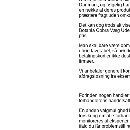
Danmark, og følgelig har
en række af deres produkt
præstere fragt uden omko
Det kan dog trods alt vis
Botania Cobra Væg Udendør
pris.
Man skal bare være opmær
uhørt favorabel, så bør 
betalingskort er ikke des
firmaer.
Vi anbefaler generelt ko
afdragsløsning fra eksem
Forinden nogen handler h
forhandlerens handelsaft
En anden valgmulighed k
forsikring om at e-forha
monitoreres af eksperter 
ifald du får problemstilli