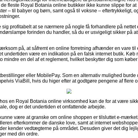
 de fleste Royal Botania online butikker ikke kunne slippe for 
er – til babyer og børn, samt også til voksne – eftertrykkeligt,
stninger.
e sig profitabelt at se nærmere på nogle få forhandlere på nettet
slampe forinden du handler, så du er usvigeligt sikker på at få 
ksom på, at såfremt en online forretning afhænder en vare til
det undertiden være en indikation på en falsk internet butik. K
to mindre en del af et reglement, hvilket beskytter dig som køber 
rtbestillinger eller MobilePay. Som en alternativ mulighed burde
pelvis ViaBill, hvis du higer efter at godtgøre pengene af flere
os en Royal Botania online virksomhed kan de for at være sikk
ale, dog er det undertiden et omfattende arbejde.
unne være at granske om online shoppen er tilsluttet e-mærket
ndleren efterkommer de danske love, samt at internet webshopp
der kender vedtægterne på området. Desuden giver det dig lejligh
nger med din ordre.