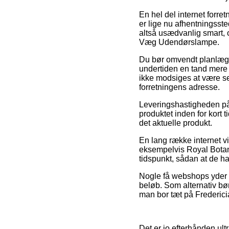
En hel del internet forre
er lige nu afhentningssted
altså usædvanlig smart,
Væg Udendørslampe.
Du bør omvendt planlægge 
undertiden en tand mere 
ikke modsiges at være sel
forretningens adresse.
Leveringshastigheden på 
produktet inden for kort 
det aktuelle produkt.
En lang række internet v
eksempelvis Royal Botan
tidspunkt, sådan at de h
Nogle få webshops yder f
beløb. Som alternativ bø
man bor tæt på Fredericia
Det er jo efterhånden ult