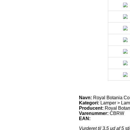
Navn:
Royal Botania C
Kategori:
Lamper > Lam
Producent:
Royal Botan
Varenummer:
CBRW
EAN:
Vurderet til
3.5
ud af 5 st