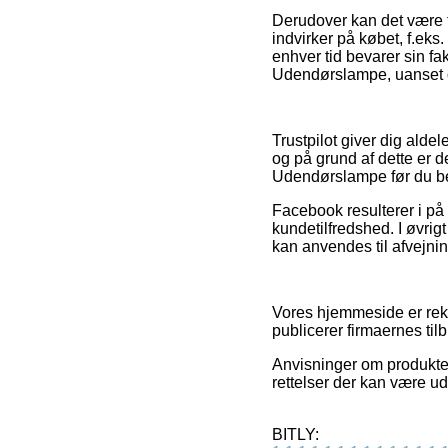
Derudover kan det være t
indvirker på købet, f.eks. 
enhver tid bevarer sin f
Udendørslampe, uanset om
Trustpilot giver dig alde
og på grund af dette er 
Udendørslampe før du bes
Facebook resulterer i på 
kundetilfredshed. I øvrig
kan anvendes til afvejnin
Vores hjemmeside er rek
publicerer firmaernes til
Anvisninger om produkter
rettelser der kan være u
BITLY: