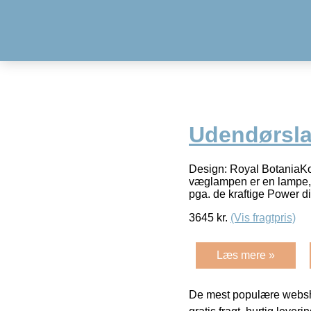
Udendørsl
Design: Royal BotaniaKon
væglampen er en lampe, de
pga. de kraftige Power 
3645
kr.
(Vis fragtpris)
Læs mere »
De mest populære websho