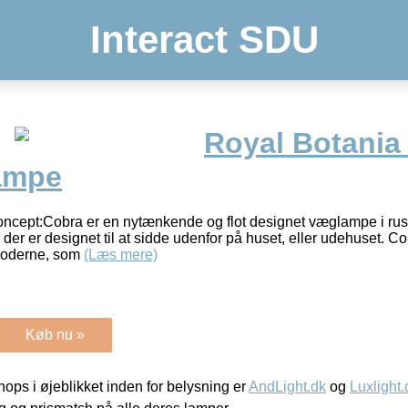
Interact SDU
Royal Botania
ampe
cept:Cobra er en nytænkende og flot designet væglampe i rustf
r er designet til at sidde udenfor på huset, eller udehuset. Cobr
dioderne, som
(Læs mere)
Køb nu »
ps i øjeblikket inden for belysning er
AndLight.dk
og
Luxlight.