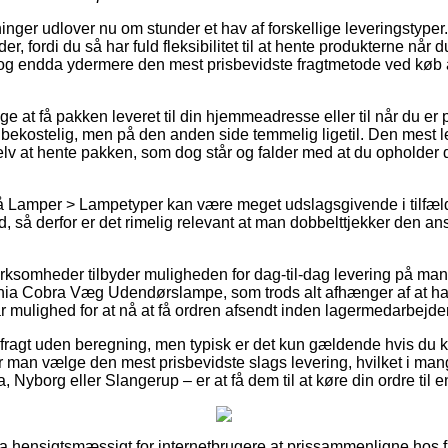
tninger udlover nu om stunder et hav af forskellige leveringstype
er, fordi du så har fuld fleksibilitet til at hente produkterne når 
 og endda ydermere den mest prisbevidste fragtmetode ved køb
at få pakken leveret til din hjemmeadresse eller til når du er p
bekostelig, men på den anden side temmelig ligetil. Den mest 
v at hente pakken, som dog står og falder med at du opholder dig
Lamper > Lampetyper kan være meget udslagsgivende i tilfælde 
tid, så derfor er det rimelig relevant at man dobbelttjekker den 
irksomheder tilbyder muligheden for dag-til-dag levering på man
ia Cobra Væg Udendørslampe, som trods alt afhænger af at hand
ar mulighed for at nå at få ordren afsendt inden lagermedarbejd
ragt uden beregning, men typisk er det kun gældende hvis du kø
r man vælge den mest prisbevidste slags levering, hvilket i man
, Nyborg eller Slangerup – er at få dem til at køre din ordre til
ra hensigtsmæssigt for internetbrugere at prissammenligne hos fle