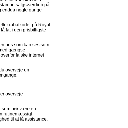
at stampe salgsværdien på
 og endda nogle gange
 efter rabatkoder på Royal
fat i den prisbilligste
 en pris som kan ses som
øb med gængse
overfor falske internet
 du overveje en
 omgange.
er overveje
, som bør være en
en rutinemæssigt
ed til at få assistance,