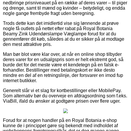
nedbringe prisniveauet på en række af deres varer – til piger
og drenge, samt til mænd og kvinder – betydeligt, og endda
nogle gange frembyde fragt uden beregning.
Trods dette kan det imidlertid vise sig lønnende at prøve
nogle få outlets på nettet efter rabat på Royal Botania
Beamy Zink Udendørslampe Væglampe forud for at du
gennemfører dit køb, således at du er sikker på at modtage
den mest attraktive pris.
Man bør blot være klar over, at når en online shop tilbyder
deres varer for en udsalgspris som er helt ekstremt god, så
burde det for det meste være et kendetegn på en falsk e-
forhandler. Bestillinger med betalingskort er ikke desto
mindre en del af en retningslinje, der forsvarer en imod fup
internet butikker.
Generelt slår vi et slag for kortbestillinger eller MobilePay.
Som alternativ bør du overveje en afdragsordning som f.eks.
ViaBill, ifald du ønsker at godtgøre prisen over flere uger.
Forud for at nogen handler på en Royal Botania e-shop
kunne de i princippet gøre sig bekendt med indholdet af
webshoppens forretningsvilkår, det er dog mange gange