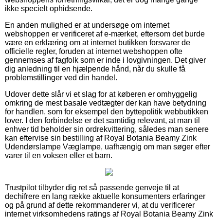
ikke specielt ophidsende.
En anden mulighed er at undersøge om internet
webshoppen er verificeret af e-mærket, eftersom det burde
være en erklæring om at internet butikken forsvarer de
officielle regler, foruden at internet webshoppen ofte
gennemses af fagfolk som er inde i lovgivningen. Det giver
dig anledning til en hjælpende hånd, når du skulle få
problemstillinger ved din handel.
Udover dette slår vi et slag for at køberen er omhyggelig
omkring de mest basale vedtægter der kan have betydning
for handlen, som for eksempel den byttepolitik webbutikken
lover. I den forbindelse er det samtidig relevant, at man til
enhver tid beholder sin ordrekvittering, således man senere
kan eftervise sin bestilling af Royal Botania Beamy Zink
Udendørslampe Væglampe, uafhængig om man søger efter
varer til en voksen eller et barn.
Trustpilot tilbyder dig ret så passende genveje til at
dechifrere en lang række aktuelle konsumenters erfaringer
og på grund af dette rekommanderer vi, at du verificerer
internet virksomhedens ratings af Royal Botania Beamy Zink