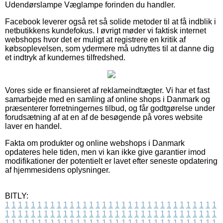
Udendørslampe Væglampe forinden du handler.
Facebook leverer også ret så solide metoder til at få indblik i
netbutikkens kundefokus. I øvrigt møder vi faktisk internet
webshops hvor det er muligt at registrere en kritik af
købsoplevelsen, som ydermere må udnyttes til at danne dig
et indtryk af kundernes tilfredshed.
Vores side er finansieret af reklameindtægter. Vi har et fast
samarbejde med en samling af online shops i Danmark og
præsenterer forretningernes tilbud, og får godtgørelse under
forudsætning af at en af de besøgende på vores website
laver en handel.
Fakta om produkter og online webshops i Danmark
opdateres hele tiden, men vi kan ikke give garantier imod
modifikationer der potentielt er lavet efter seneste opdatering
af hjemmesidens oplysninger.
BITLY:
1
1
1
1
1
1
1
1
1
1
1
1
1
1
1
1
1
1
1
1
1
1
1
1
1
1
1
1
1
1
1
1
1
1
1
1
1
1
1
1
1
1
1
1
1
1
1
1
1
1
1
1
1
1
1
1
1
1
1
1
1
1
1
1
1
1
1
1
1
1
1
1
1
1
1
1
1
1
1
1
1
1
1
1
1
1
1
1
1
1
1
1
1
1
1
1
1
1
1