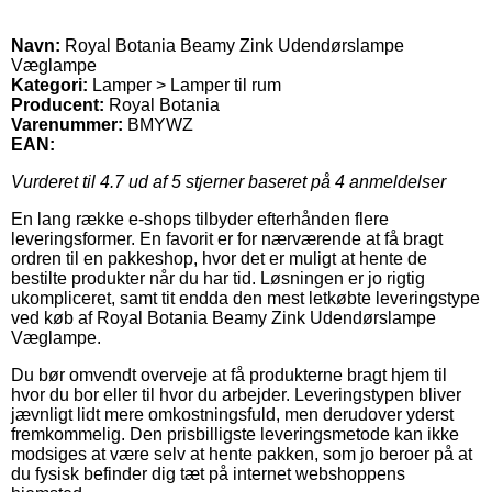
Navn:
Royal Botania Beamy Zink Udendørslampe
Væglampe
Kategori:
Lamper > Lamper til rum
Producent:
Royal Botania
Varenummer:
BMYWZ
EAN:
Vurderet til
4.7
ud af 5 stjerner baseret på
4
anmeldelser
En lang række e-shops tilbyder efterhånden flere
leveringsformer. En favorit er for nærværende at få bragt
ordren til en pakkeshop, hvor det er muligt at hente de
bestilte produkter når du har tid. Løsningen er jo rigtig
ukompliceret, samt tit endda den mest letkøbte leveringstype
ved køb af Royal Botania Beamy Zink Udendørslampe
Væglampe.
Du bør omvendt overveje at få produkterne bragt hjem til
hvor du bor eller til hvor du arbejder. Leveringstypen bliver
jævnligt lidt mere omkostningsfuld, men derudover yderst
fremkommelig. Den prisbilligste leveringsmetode kan ikke
modsiges at være selv at hente pakken, som jo beroer på at
du fysisk befinder dig tæt på internet webshoppens