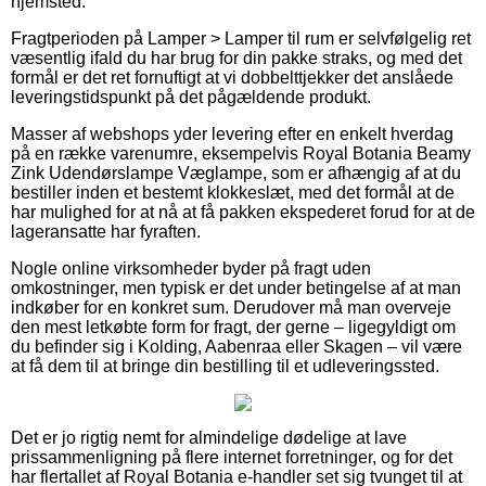
hjemsted.
Fragtperioden på Lamper > Lamper til rum er selvfølgelig ret
væsentlig ifald du har brug for din pakke straks, og med det
formål er det ret fornuftigt at vi dobbelttjekker det anslåede
leveringstidspunkt på det pågældende produkt.
Masser af webshops yder levering efter en enkelt hverdag
på en række varenumre, eksempelvis Royal Botania Beamy
Zink Udendørslampe Væglampe, som er afhængig af at du
bestiller inden et bestemt klokkeslæt, med det formål at de
har mulighed for at nå at få pakken ekspederet forud for at de
lageransatte har fyraften.
Nogle online virksomheder byder på fragt uden
omkostninger, men typisk er det under betingelse af at man
indkøber for en konkret sum. Derudover må man overveje
den mest letkøbte form for fragt, der gerne – ligegyldigt om
du befinder sig i Kolding, Aabenraa eller Skagen – vil være
at få dem til at bringe din bestilling til et udleveringssted.
Det er jo rigtig nemt for almindelige dødelige at lave
prissammenligning på flere internet forretninger, og for det
har flertallet af Royal Botania e-handler set sig tvunget til at