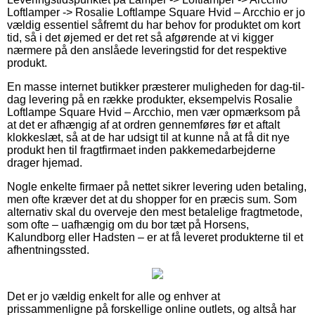
Loftlamper -> Rosalie Loftlampe Square Hvid – Arcchio er jo
vældig essentiel såfremt du har behov for produktet om kort
tid, så i det øjemed er det ret så afgørende at vi kigger
nærmere på den anslåede leveringstid for det respektive
produkt.
En masse internet butikker præsterer muligheden for dag-til-
dag levering på en række produkter, eksempelvis Rosalie
Loftlampe Square Hvid – Arcchio, men vær opmærksom på
at det er afhængig af at ordren gennemføres før et aftalt
klokkeslæt, så at de har udsigt til at kunne nå at få dit nye
produkt hen til fragtfirmaet inden pakkemedarbejderne
drager hjemad.
Nogle enkelte firmaer på nettet sikrer levering uden betaling,
men ofte kræver det at du shopper for en præcis sum. Som
alternativ skal du overveje den mest betalelige fragtmetode,
som ofte – uafhængig om du bor tæt på Horsens,
Kalundborg eller Hadsten – er at få leveret produkterne til et
afhentningssted.
Det er jo vældig enkelt for alle og enhver at
prissammenligne på forskellige online outlets, og altså har