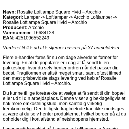
Navn:
Rosalie Loftlampe Square Hvid – Arcchio
Kategori:
Lamper -> Loftlamper -> Arcchio Loftlamper ->
Rosalie Loftlampe Square Hvid – Arcchio
Producent:
Arcchio
Varenummer:
16684128
EAN:
4251096552249
Vurderet til
4.5
ud af 5 stjerner baseret på
37
anmeldelser
Flere e-handler foreslår nu om dage alverdens former for
levering. En af de populære er i dag at få sendt til en
pakkeshop, hvor du selv henter ordren når det passer dig
bedst. Fragtformen er altså meget smart, samt oftest tilmed
den mest prisbevidste slags levering ved køb af Rosalie
Loftlampe Square Hvid – Arcchio.
Du kunne tillige foretrække at vælge at få sendt til din bopæl
eller ud til din arbejdsplads. Denne viser sig beklageligvis et
hak mere omkostningsfuld, men samtidig virkelig
fremkommelig. Den billigste fragtmetode kan ikke modsiges
at være at du selv henter produkterne, hvilket beroer på at du
opholder dig i kort afstand af netshoppens hjemsted.
Leveringstidspunktet på Lamper -> Loftlamper -> Arcchio