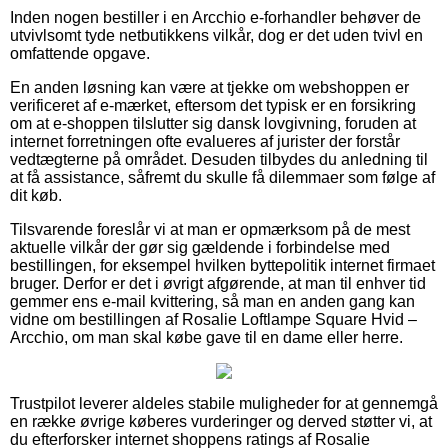
Inden nogen bestiller i en Arcchio e-forhandler behøver de
utvivlsomt tyde netbutikkens vilkår, dog er det uden tvivl en
omfattende opgave.
En anden løsning kan være at tjekke om webshoppen er
verificeret af e-mærket, eftersom det typisk er en forsikring
om at e-shoppen tilslutter sig dansk lovgivning, foruden at
internet forretningen ofte evalueres af jurister der forstår
vedtægterne på området. Desuden tilbydes du anledning til
at få assistance, såfremt du skulle få dilemmaer som følge af
dit køb.
Tilsvarende foreslår vi at man er opmærksom på de mest
aktuelle vilkår der gør sig gældende i forbindelse med
bestillingen, for eksempel hvilken byttepolitik internet firmaet
bruger. Derfor er det i øvrigt afgørende, at man til enhver tid
gemmer ens e-mail kvittering, så man en anden gang kan
vidne om bestillingen af Rosalie Loftlampe Square Hvid –
Arcchio, om man skal købe gave til en dame eller herre.
Trustpilot leverer aldeles stabile muligheder for at gennemgå
en række øvrige køberes vurderinger og derved støtter vi, at
du efterforsker internet shoppens ratings af Rosalie