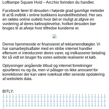
Loftlampe Square Hvid – Arcchio forinden du handler.
Facebook fører til desuden i højeste grad gavnlige metoder
til at få indblik i online butikkens kundetilfredshed. Her ses
en række online outlets hvor det er muligt at afgive en
vurdering af deres købsoplevelse, hvilket desuden bør
bruges til at afveje hvor tilfredse kunderne er.
Denne hjemmeside er finansieret af reklameindtægter. Vi
har samarbejdsaftaler med en stribe internet handler
eftersom vi introducerer deres varer, og indkasserer betaling
for så vidt en bruger fra vores website realiserer et køb.
Oplysninger angående tilbud og internet forretninger
ajourføres nu og da, men vi påtager os ikke ansvaret for
korrektioner der kan være iværksat efter seneste opdatering
af websitets data.
BITLY:
1
1
1
1
1
1
1
1
1
1
1
1
1
1
1
1
1
1
1
1
1
1
1
1
1
1
1
1
1
1
1
1
1
1
1
1
1
1
1
1
1
1
1
1
1
1
1
1
1
1
1
1
1
1
1
1
1
1
1
1
1
1
1
1
1
1
1
1
1
1
1
1
1
1
1
1
1
1
1
1
1
1
1
1
1
1
1
1
1
1
1
1
1
1
1
1
1
1
1
1