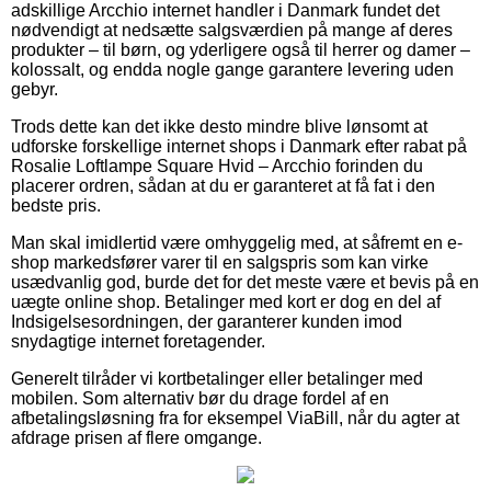
adskillige Arcchio internet handler i Danmark fundet det
nødvendigt at nedsætte salgsværdien på mange af deres
produkter – til børn, og yderligere også til herrer og damer –
kolossalt, og endda nogle gange garantere levering uden
gebyr.
Trods dette kan det ikke desto mindre blive lønsomt at
udforske forskellige internet shops i Danmark efter rabat på
Rosalie Loftlampe Square Hvid – Arcchio forinden du
placerer ordren, sådan at du er garanteret at få fat i den
bedste pris.
Man skal imidlertid være omhyggelig med, at såfremt en e-
shop markedsfører varer til en salgspris som kan virke
usædvanlig god, burde det for det meste være et bevis på en
uægte online shop. Betalinger med kort er dog en del af
Indsigelsesordningen, der garanterer kunden imod
snydagtige internet foretagender.
Generelt tilråder vi kortbetalinger eller betalinger med
mobilen. Som alternativ bør du drage fordel af en
afbetalingsløsning fra for eksempel ViaBill, når du agter at
afdrage prisen af flere omgange.