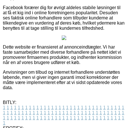
Facebook forærer dig for øvrigt aldeles stabile løsninger til
at få et kig ind i online forretningens popularitet. Desuden
ses faktisk online forhandlere som tilbyder kunderne at
tilkendegive en vurdering af deres køb, hvilket ydermere kan
benyttes til at tage stilling til kundernes tilfredshed.
Dette website er finansieret af annonceindtægter. Vi har
faste samarbejder med diverse forhandlere på nettet idet vi
promoverer firmaernes produkter, og indhenter kommission
når en af vores brugere udfører et køb.
Anvisninger om tilbud og internet forhandlere understøttes
løbende, men vi giver ingen garanti imod korrektioner der
måtte være implementeret efter at vi sidst opdaterede vores
data.
BITLY:
1
1
1
1
1
1
1
1
1
1
1
1
1
1
1
1
1
1
1
1
1
1
1
1
1
1
1
1
1
1
1
1
1
1
1
1
1
1
1
1
1
1
1
1
1
1
1
1
1
1
1
1
1
1
1
1
1
1
1
1
1
1
1
1
1
1
1
1
1
1
1
1
1
1
1
1
1
1
1
1
1
1
1
1
1
1
1
1
1
1
1
1
1
1
1
1
1
1
1
1