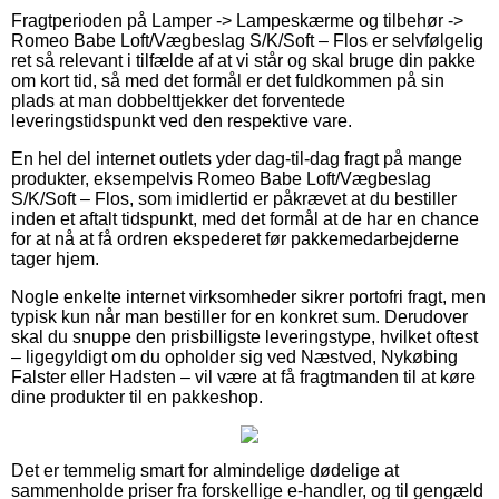
Fragtperioden på Lamper -> Lampeskærme og tilbehør ->
Romeo Babe Loft/Vægbeslag S/K/Soft – Flos er selvfølgelig
ret så relevant i tilfælde af at vi står og skal bruge din pakke
om kort tid, så med det formål er det fuldkommen på sin
plads at man dobbelttjekker det forventede
leveringstidspunkt ved den respektive vare.
En hel del internet outlets yder dag-til-dag fragt på mange
produkter, eksempelvis Romeo Babe Loft/Vægbeslag
S/K/Soft – Flos, som imidlertid er påkrævet at du bestiller
inden et aftalt tidspunkt, med det formål at de har en chance
for at nå at få ordren ekspederet før pakkemedarbejderne
tager hjem.
Nogle enkelte internet virksomheder sikrer portofri fragt, men
typisk kun når man bestiller for en konkret sum. Derudover
skal du snuppe den prisbilligste leveringstype, hvilket oftest
– ligegyldigt om du opholder sig ved Næstved, Nykøbing
Falster eller Hadsten – vil være at få fragtmanden til at køre
dine produkter til en pakkeshop.
Det er temmelig smart for almindelige dødelige at
sammenholde priser fra forskellige e-handler, og til gengæld