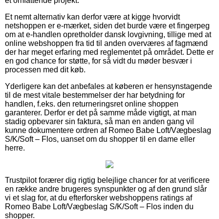
et omfattende projekt.
Et nemt alternativ kan derfor være at kigge hvorvidt
netshoppen er e-mærket, siden det burde være et fingerpeg
om at e-handlen opretholder dansk lovgivning, tillige med at
online webshoppen fra tid til anden overværes af fagmænd
der har meget erfaring med reglementet på området. Dette er
en god chance for støtte, for så vidt du møder besvær i
processen med dit køb.
Yderligere kan det anbefales at køberen er hensynstagende
til de mest vitale bestemmelser der har betydning for
handlen, f.eks. den returneringsret online shoppen
garanterer. Derfor er det på samme måde vigtigt, at man
stadig opbevarer sin faktura, så man en anden gang vil
kunne dokumentere ordren af Romeo Babe Loft/Vægbeslag
S/K/Soft – Flos, uanset om du shopper til en dame eller
herre.
Trustpilot forærer dig rigtig belejlige chancer for at verificere
en række andre brugeres synspunkter og af den grund slår
vi et slag for, at du efterforsker webshoppens ratings af
Romeo Babe Loft/Vægbeslag S/K/Soft – Flos inden du
shopper.