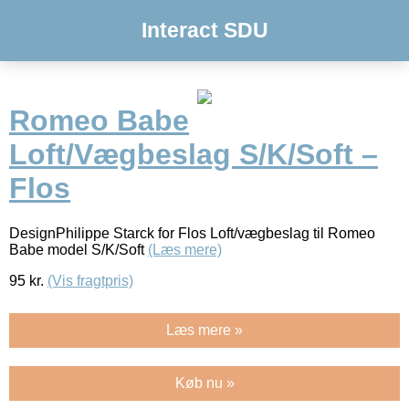
Interact SDU
Romeo Babe
Loft/Vægbeslag S/K/Soft –
Flos
DesignPhilippe Starck for Flos Loft/vægbeslag til Romeo
Babe model S/K/Soft
(Læs mere)
95
kr.
(Vis fragtpris)
Læs mere »
Køb nu »