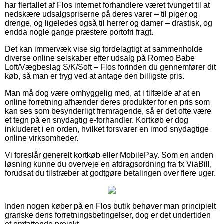
har flertallet af Flos internet forhandlere været tvunget til at
nedskære udsalgspriserne på deres varer – til piger og
drenge, og ligeledes også til herrer og damer – drastisk, og
endda nogle gange præstere portofri fragt.
Det kan immervæk vise sig fordelagtigt at sammenholde
diverse online selskaber efter udsalg på Romeo Babe
Loft/Vægbeslag S/K/Soft – Flos forinden du gennemfører dit
køb, så man er tryg ved at antage den billigste pris.
Man må dog være omhyggelig med, at i tilfælde af at en
online forretning afhænder deres produkter for en pris som
kan ses som besynderligt fremragende, så er det ofte være
et tegn på en snydagtig e-forhandler. Kortkøb er dog
inkluderet i en orden, hvilket forsvarer en imod snydagtige
online virksomheder.
Vi foreslår generelt kortkøb eller MobilePay. Som en anden
løsning kunne du overveje en afdragsordning fra fx ViaBill,
forudsat du tilstræber at godtgøre betalingen over flere uger.
Inden nogen køber på en Flos butik behøver man principielt
granske dens forretningsbetingelser, dog er det undertiden