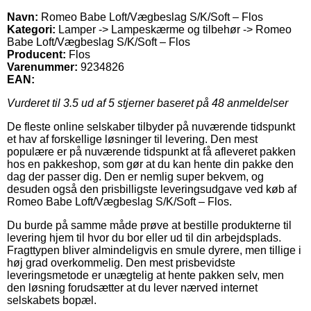
Navn:
Romeo Babe Loft/Vægbeslag S/K/Soft – Flos
Kategori:
Lamper -> Lampeskærme og tilbehør -> Romeo
Babe Loft/Vægbeslag S/K/Soft – Flos
Producent:
Flos
Varenummer:
9234826
EAN:
Vurderet til
3.5
ud af 5 stjerner baseret på
48
anmeldelser
De fleste online selskaber tilbyder på nuværende tidspunkt
et hav af forskellige løsninger til levering. Den mest
populære er på nuværende tidspunkt at få afleveret pakken
hos en pakkeshop, som gør at du kan hente din pakke den
dag der passer dig. Den er nemlig super bekvem, og
desuden også den prisbilligste leveringsudgave ved køb af
Romeo Babe Loft/Vægbeslag S/K/Soft – Flos.
Du burde på samme måde prøve at bestille produkterne til
levering hjem til hvor du bor eller ud til din arbejdsplads.
Fragttypen bliver almindeligvis en smule dyrere, men tillige i
høj grad overkommelig. Den mest prisbevidste
leveringsmetode er unægtelig at hente pakken selv, men
den løsning forudsætter at du lever nærved internet
selskabets bopæl.