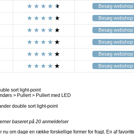
Besøg webshop
Besøg webshop
Besøg webshop
Besøg webshop
Besøg webshop
Besøg webshop
ble sort light-point
dørs > Pullert > Pullert med LED
nder double sort light-point
jerner baseret på
20
anmeldelser
 nu om dage en række forskellige former for fragt. En af favoritte