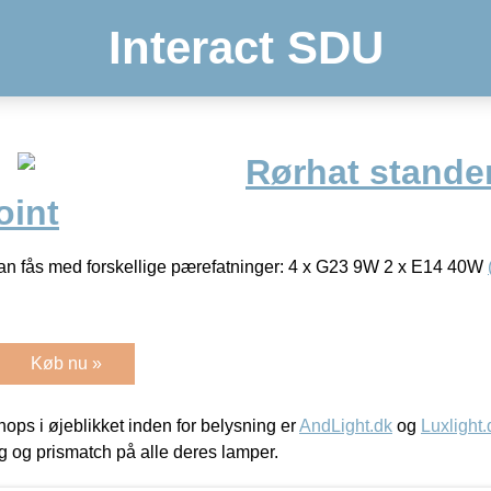
Interact SDU
Rørhat stande
oint
Kan fås med forskellige pærefatninger: 4 x G23 9W 2 x E14 40W
Køb nu »
ps i øjeblikket inden for belysning er
AndLight.dk
og
Luxlight.
ing og prismatch på alle deres lamper.