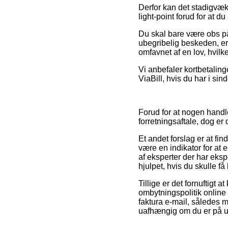
Derfor kan det stadigvæk 
light-point forud for at du
Du skal bare være obs på, 
ubegribelig beskeden, er 
omfavnet af en lov, hvilk
Vi anbefaler kortbetaling
ViaBill, hvis du har i si
Forud for at nogen handl
forretningsaftale, dog er
Et andet forslag er at f
være en indikator for at 
af eksperter der har eksp
hjulpet, hvis du skulle f
Tillige er det fornuftigt 
ombytningspolitik online 
faktura e-mail, således 
uafhængig om du er på udk