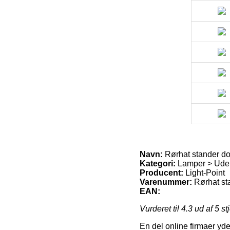
Navn:
Rørhat stander dou
Kategori:
Lamper > Uden
Producent:
Light-Point
Varenummer:
Rørhat sta
EAN:
Vurderet til
4.3
ud af 5 st
En del online firmaer yder