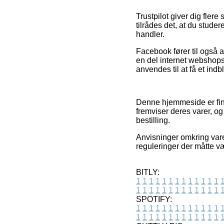
Trustpilot giver dig fler
tilrådes det, at du stude
handler.
Facebook fører til også 
en del internet webshops
anvendes til at få et indb
Denne hjemmeside er fina
fremviser deres varer, o
bestilling.
Anvisninger omkring varer 
reguleringer der måtte væ
BITLY:
1
1
1
1
1
1
1
1
1
1
1
1
1
1
1
1
1
1
1
1
1
1
1
1
1
1
SPOTIFY:
1
1
1
1
1
1
1
1
1
1
1
1
1
1
1
1
1
1
1
1
1
1
1
1
1
1