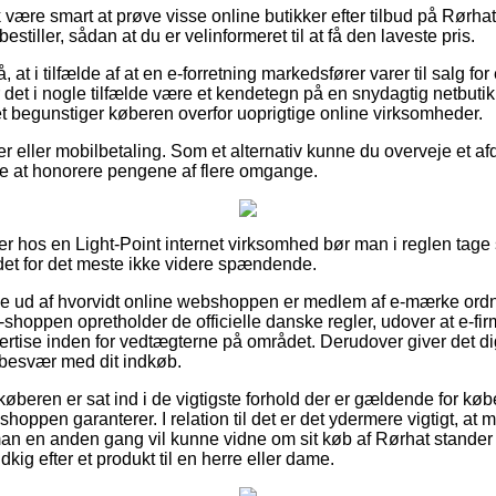
være smart at prøve visse online butikker efter tilbud på Rørhat
 bestiller, sådan at du er velinformeret til at få den laveste pris.
at i tilfælde af at en e-forretning markedsfører varer til salg for
det i nogle tilfælde være et kendetegn på en snydagtig netbutik
et begunstiger køberen overfor uoprigtige online virksomheder.
er eller mobilbetaling. Som et alternativ kunne du overveje et af
nde at honorere pengene af flere omgange.
er hos en Light-Point internet virksomhed bør man i reglen tage 
 det for det meste ikke videre spændende.
inde ud af hvorvidt online webshoppen er medlem af e-mærke ordn
e-shoppen opretholder de officielle danske regler, udover at e-fi
ertise inden for vedtægterne på området. Derudover giver det dig
å besvær med dit indkøb.
at køberen er sat ind i de vigtigste forhold der er gældende for købe
shoppen garanterer. I relation til det er det ydermere vigtigt, at 
man en anden gang vil kunne vidne om sit køb af Rørhat stander d
ig efter et produkt til en herre eller dame.