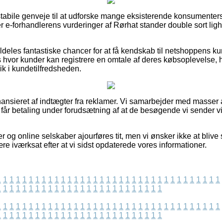
e stabile genveje til at udforske mange eksisterende konsumente
rer e-forhandlerens vurderinger af Rørhat stander double sort ligh
aldeles fantastiske chancer for at få kendskab til netshoppens k
 hvor kunder kan registrere en omtale af deres købsoplevelse, h
lik i kundetilfredsheden.
nsieret af indtægter fra reklamer. Vi samarbejder med masser af 
g får betaling under forudsætning af at de besøgende vi sender v
og online selskaber ajourføres tit, men vi ønsker ikke at blive st
re iværksat efter at vi sidst opdaterede vores informationer.
1
1
1
1
1
1
1
1
1
1
1
1
1
1
1
1
1
1
1
1
1
1
1
1
1
1
1
1
1
1
1
1
1
1
1
1
1
1
1
1
1
1
1
1
1
1
1
1
1
1
1
1
1
1
1
1
1
1
1
1
1
1
1
1
1
1
1
1
1
1
1
1
1
1
1
1
1
1
1
1
1
1
1
1
1
1
1
1
1
1
1
1
1
1
1
1
1
1
1
1
1
1
1
1
1
1
1
1
1
1
1
1
1
1
1
1
1
1
1
1
1
1