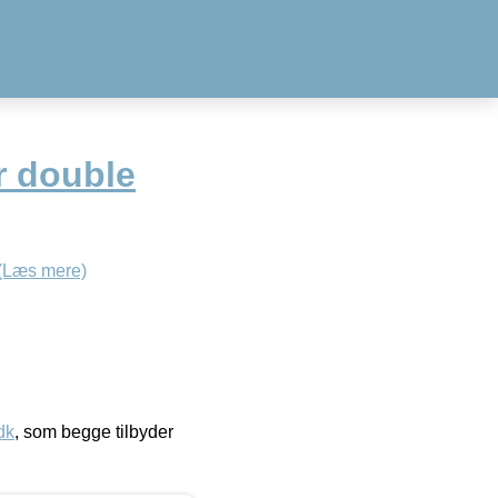
r double
(Læs mere)
dk
, som begge tilbyder