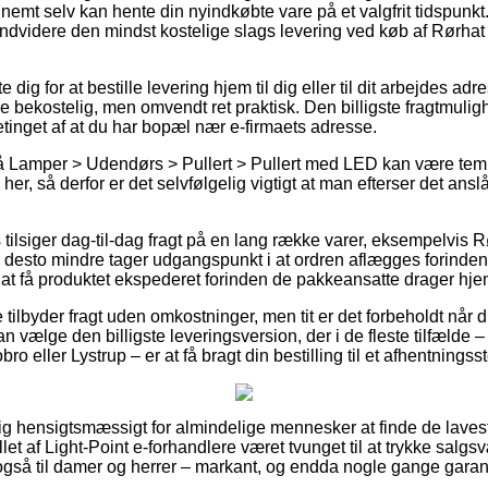
nemt selv kan hente din nyindkøbte vare på et valgfrit tidspunkt.
ndvidere den mindst kostelige slags levering ved køb af Rørhat 
dig for at bestille levering hjem til dig eller til dit arbejdes ad
e bekostelig, men omvendt ret praktisk. Den billigste fragtmulig
etinget af at du har bopæl nær e-firmaets adresse.
 Lamper > Udendørs > Pullert > Pullert med LED kan være temm
her, så derfor er det selvfølgelig vigtigt at man efterser det ans
s tilsiger dag-til-dag fragt på en lang række varer, eksempelvis 
 desto mindre tager udgangspunkt i at ordren aflægges forinden e
å at få produktet ekspederet forinden de pakkeansatte drager hj
 tilbyder fragt uden omkostninger, men tit er det forbeholdt når du
n vælge den billigste leveringsversion, der i de fleste tilfælde 
ro eller Lystrup – er at få bragt din bestilling til et afhentningss
ig hensigtsmæssigt for almindelige mennesker at finde de laveste
allet af Light-Point e-forhandlere været tvunget til at trykke sal
også til damer og herrer – markant, og endda nogle gange garante