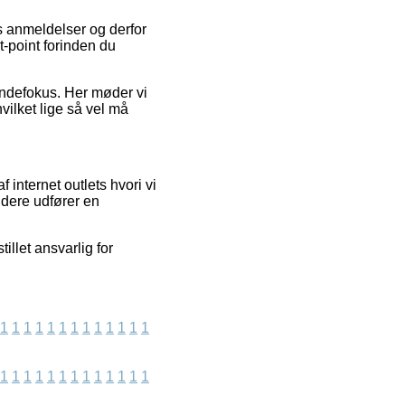
rs anmeldelser og derfor
t-point forinden du
undefokus. Her møder vi
vilket lige så vel må
internet outlets hvori vi
idere udfører en
illet ansvarlig for
1
1
1
1
1
1
1
1
1
1
1
1
1
1
1
1
1
1
1
1
1
1
1
1
1
1