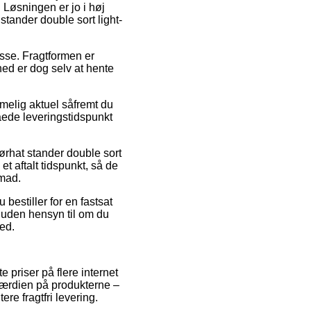
 Løsningen er jo i høj
stander double sort light-
resse. Fragtformen er
hed er dog selv at hente
elig aktuel såfremt du
låede leveringstidspunkt
Rørhat stander double sort
t aftalt tidspunkt, så de
emad.
 bestiller for en fastsat
– uden hensyn til om du
ted.
 priser på flere internet
gsværdien på produkterne –
re fragtfri levering.