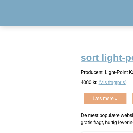
sort light-p
Producent: Light-Point 
4080
kr.
(Vis fragtpris)
Læs mere »
De mest populære websho
gratis fragt, hurtig lever