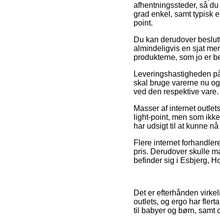
afhentningssteder, så du 
grad enkel, samt typisk e
point.
Du kan derudover beslutte 
almindeligvis en sjat mer
produkterne, som jo er b
Leveringshastigheden på
skal bruge varerne nu og 
ved den respektive vare.
Masser af internet outlet
light-point, men som ikke
har udsigt til at kunne n
Flere internet forhandlere
pris. Derudover skulle ma
befinder sig i Esbjerg, Hob
Det er efterhånden virkel
outlets, og ergo har flert
til babyer og børn, samt 