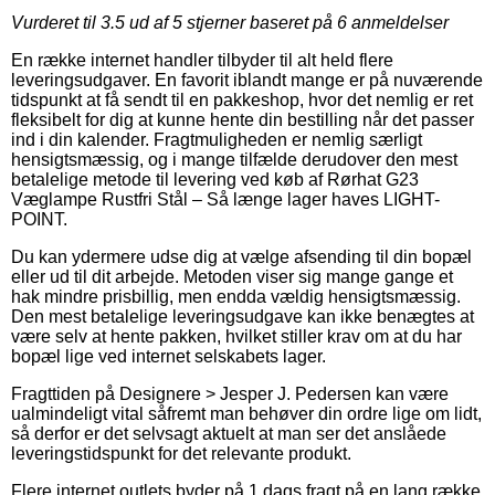
Vurderet til
3.5
ud af 5 stjerner baseret på
6
anmeldelser
En række internet handler tilbyder til alt held flere
leveringsudgaver. En favorit iblandt mange er på nuværende
tidspunkt at få sendt til en pakkeshop, hvor det nemlig er ret
fleksibelt for dig at kunne hente din bestilling når det passer
ind i din kalender. Fragtmuligheden er nemlig særligt
hensigtsmæssig, og i mange tilfælde derudover den mest
betalelige metode til levering ved køb af Rørhat G23
Væglampe Rustfri Stål – Så længe lager haves LIGHT-
POINT.
Du kan ydermere udse dig at vælge afsending til din bopæl
eller ud til dit arbejde. Metoden viser sig mange gange et
hak mindre prisbillig, men endda vældig hensigtsmæssig.
Den mest betalelige leveringsudgave kan ikke benægtes at
være selv at hente pakken, hvilket stiller krav om at du har
bopæl lige ved internet selskabets lager.
Fragttiden på Designere > Jesper J. Pedersen kan være
ualmindeligt vital såfremt man behøver din ordre lige om lidt,
så derfor er det selvsagt aktuelt at man ser det anslåede
leveringstidspunkt for det relevante produkt.
Flere internet outlets byder på 1 dags fragt på en lang række