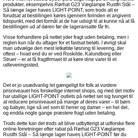
produkter, eksempelvis Rørhat G23 Væglampe Rustfri Stål –
Så længe lager haves LIGHT-POINT, som trods alt er
forudsat at bestillingen køres igennem forinden et angivent
tidspunkt, med det formål at de har udsigt til at kunne nå at få
bestillingen ud af døren før de lageransatte får fri.
Visse forhandlere på nettet yder fragt uden betaling, men i
reglen kun når du aftager for et fastsat beløb. I øvrigt skal
man udvælge den mest letkøbte løsning til levering, der
oftest – hvad end du er ved Roskilde, Kalundborg eller
Struer – er at få fragtfirmaet til at køre dine varer til et
udleveringssted.
Det er jo usædvanlig let gængeligt for folk at vurdere
prisniveauet hos forskellige internet shops, og med det motiv
har utallige LIGHT-POINT outlets på nettet set sig tvunget til
at reducere prisniveauet på mange af deres varer – til børn
og babyer, lige så vel som til herrer og damer – en hel del,
og endda nogle gange præstere fragt uden betaling.
Trods dette kan det trods alt blive udbytterigt at udforske flere
online forretninger efter rabat på Rørhat G23 Væglampe
Rustfri Stål – Så længe lager haves LIGHT-POINT før du