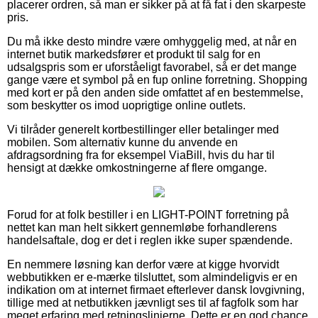
placerer ordren, så man er sikker på at få fat i den skarpeste
pris.
Du må ikke desto mindre være omhyggelig med, at når en
internet butik markedsfører et produkt til salg for en
udsalgspris som er uforståeligt favorabel, så er det mange
gange være et symbol på en fup online forretning. Shopping
med kort er på den anden side omfattet af en bestemmelse,
som beskytter os imod uoprigtige online outlets.
Vi tilråder generelt kortbestillinger eller betalinger med
mobilen. Som alternativ kunne du anvende en
afdragsordning fra for eksempel ViaBill, hvis du har til
hensigt at dække omkostningerne af flere omgange.
Forud for at folk bestiller i en LIGHT-POINT forretning på
nettet kan man helt sikkert gennemløbe forhandlerens
handelsaftale, dog er det i reglen ikke super spændende.
En nemmere løsning kan derfor være at kigge hvorvidt
webbutikken er e-mærke tilsluttet, som almindeligvis er en
indikation om at internet firmaet efterlever dansk lovgivning,
tillige med at netbutikken jævnligt ses til af fagfolk som har
meget erfaring med retningslinjerne. Dette er en god chance