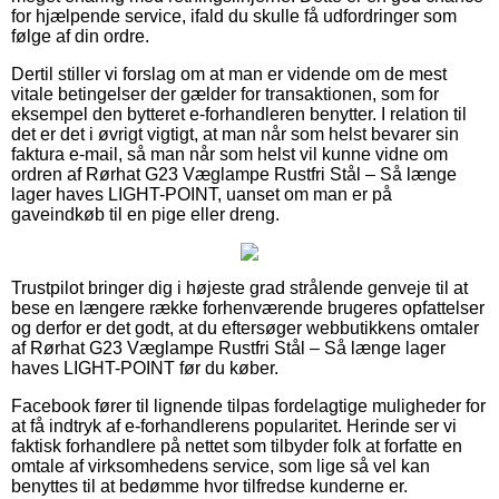
for hjælpende service, ifald du skulle få udfordringer som
følge af din ordre.
Dertil stiller vi forslag om at man er vidende om de mest
vitale betingelser der gælder for transaktionen, som for
eksempel den bytteret e-forhandleren benytter. I relation til
det er det i øvrigt vigtigt, at man når som helst bevarer sin
faktura e-mail, så man når som helst vil kunne vidne om
ordren af Rørhat G23 Væglampe Rustfri Stål – Så længe
lager haves LIGHT-POINT, uanset om man er på
gaveindkøb til en pige eller dreng.
Trustpilot bringer dig i højeste grad strålende genveje til at
bese en længere række forhenværende brugeres opfattelser
og derfor er det godt, at du eftersøger webbutikkens omtaler
af Rørhat G23 Væglampe Rustfri Stål – Så længe lager
haves LIGHT-POINT før du køber.
Facebook fører til lignende tilpas fordelagtige muligheder for
at få indtryk af e-forhandlerens popularitet. Herinde ser vi
faktisk forhandlere på nettet som tilbyder folk at forfatte en
omtale af virksomhedens service, som lige så vel kan
benyttes til at bedømme hvor tilfredse kunderne er.