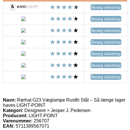
Besøg webshop
Besøg webshop
Besøg webshop
Besøg webshop
Besøg webshop
Besøg webshop
Besøg webshop
Navn:
Rørhat G23 Væglampe Rustfri Stål – Så længe lager
haves LIGHT-POINT
Kategori:
Designere > Jesper J. Pedersen
Producent:
LIGHT-POINT
Varenummer:
256707
EAN:
5711389567071