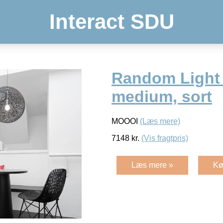
Interact SDU
Random Light 
medium, sort
MOOOI
(Læs mere)
7148
kr.
(Vis fragtpris)
Læs mere »
Kø