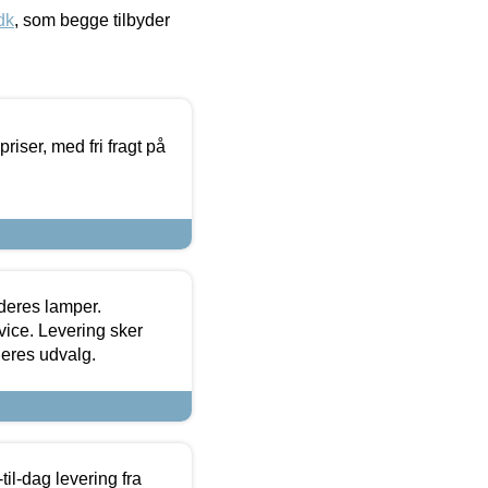
dk
, som begge tilbyder
priser, med fri fragt på
 deres lamper.
ice. Levering sker
deres udvalg.
l-dag levering fra