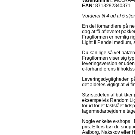
Varenummer:
MOLRA–
EAN:
8718282340371
Vurderet til
4
ud af 5 stje
En del forhandlere på net
dag at få afleveret pakke
Fragtformen er nemlig ri
Light II Pendel medium, s
Du kan lige så vel påtænk
Fragtformen viser sig ty
leveringsversion er uden 
e-forhandlerens tilholdss
Leveringsdygtigheden på 
det aldeles vigtigt at vi 
Størstedelen af butikker
eksempelvis Random Ligh
forud for et fastslået tid
lagermedarbejderne tage
Nogle enkelte e-shops i 
pris. Ellers bør du snupp
Aalborg, Nakskov eller Ha