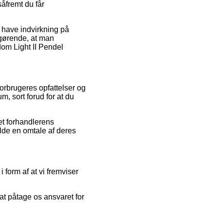
åfremt du får
 have indvirkning på
afgørende, at man
om Light II Pendel
orbrugeres opfattelser og
m, sort forud for at du
et forhandlerens
lde en omtale af deres
 form af at vi fremviser
at påtage os ansvaret for