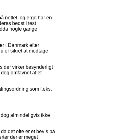
på nettet, og ergo har en
eres bedst i test
 endda nogle gange
er i Danmark efter
u er sikret at modtage
s der virker besynderligt
r dog omfavnet af et
alingsordning som f.eks.
 dog almindeligvis ikke
da det ofte er et bevis på
erter der er meget