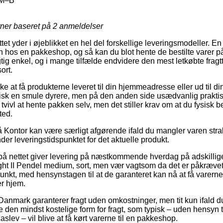
M–B
rner baseret på
2
anmeldelser
tet yder i øjeblikket en hel del forskellige leveringsmodeller. E
n hos en pakkeshop, og så kan du blot hente de bestilte varer på
gtig enkel, og i mange tilfælde endvidere den mest letkøbte fra
ort.
e at få produkterne leveret til din hjemmeadresse eller ud til di
pisk en smule dyrere, men på den anden side usædvanlig praktisk
tvivl at hente pakken selv, men det stiller krav om at du fysisk 
ted.
Kontor kan være særligt afgørende ifald du mangler varen strak
finder leveringstidspunktet for det aktuelle produkt.
 på nettet giver levering på næstkommende hverdag på adskilli
t II Pendel medium, sort, men vær vagtsom da det er påkrævet 
spunkt, med hensynstagen til at de garanteret kan nå at få varerne
r hjem.
Danmark garanterer fragt uden omkostninger, men tit kun ifald d
e den mindst kostelige form for fragt, som typisk – uden hensyn 
slev – vil blive at få kørt varerne til en pakkeshop.