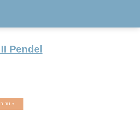
II Pendel
b nu »