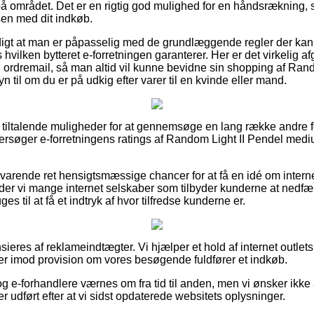
 området. Det er en rigtig god mulighed for en håndsrækning, s
en med dit indkøb.
rdigt at man er påpasselig med de grundlæggende regler der kan
 hvilken bytteret e-forretningen garanterer. Her er det virkelig 
ordremail, så man altid vil kunne bevidne sin shopping af Rand
 til om du er på udkig efter varer til en kvinde eller mand.
gt tiltalende muligheder for at gennemsøge en lang række andre f
eftersøger e-forretningens ratings af Random Light II Pendel mediu
svarende ret hensigtsmæssige chancer for at få en idé om intern
er vi mange internet selskaber som tilbyder kunderne at nedfæ
uges til at få et indtryk af hvor tilfredse kunderne er.
res af reklameindtægter. Vi hjælper et hold af internet outlets i
ger imod provision om vores besøgende fuldfører et indkøb.
g e-forhandlere værnes om fra tid til anden, men vi ønsker ikke 
r udført efter at vi sidst opdaterede websitets oplysninger.