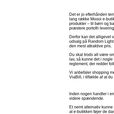
Det er jo efterhånden tem
lang række Moooi e-butikk
produkter – til børn og b
præstere portofri levering
Derfor kan det alligevel
udsalg på Random Light I
den mest attraktive pris.
Du skal trods alt være om
lav, så kunne det i nogle
reglement, der redder fol
Vi anbefaler shopping med
ViaBill, i tilfælde af at 
Inden nogen handler i en
videre spændende.
Et nemt alternativ kunne 
at e-butikken føjer de d