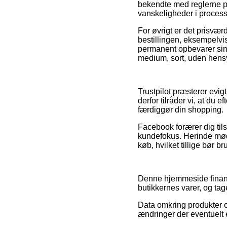
bekendte med reglerne på
vanskeligheder i process
For øvrigt er det prisvæ
bestillingen, eksempelvis
permanent opbevarer sin 
medium, sort, uden hensyn
Trustpilot præsterer evi
derfor tilråder vi, at du 
færdiggør din shopping.
Facebook forærer dig til
kundefokus. Herinde mød
køb, hvilket tillige bør br
Denne hjemmeside finansie
butikkernes varer, og ta
Data omkring produkter o
ændringer der eventuelt e