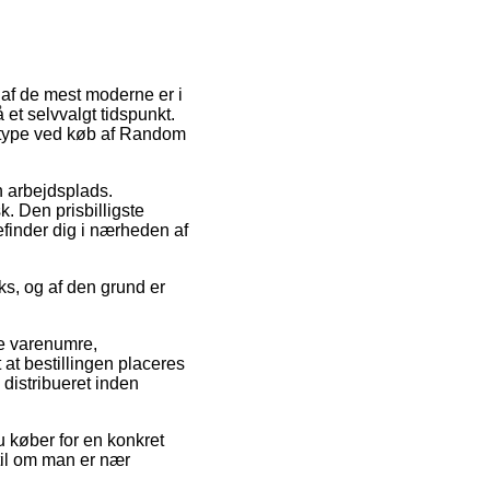
n af de mest moderne er i
 et selvvalgt tidspunkt.
gttype ved køb af Random
n arbejdsplads.
. Den prisbilligste
befinder dig i nærheden af
s, og af den grund er
ge varenumre,
at bestillingen placeres
 distribueret inden
u køber for en konkret
til om man er nær