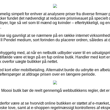
melig simpelt for enhver at analysere priser fra diverse firmaer 
er fundet det nødvendigt at reducere prisniveauet på specielt d
abyer, lige så vel som til mænd og kvinder – eftertrykkeligt, og
.
 vise sig gavnligt at se nærmere på en række internet virksomhed
I Pendel medium, sort forinden du placerer ordren, således at d
hyggelig med, at når en netbutik udbyder varer til en udsalgspri
 tilfælde være et tegn på en fup online butik. Handler med kort e
k overfor uægte butikker på nettet.
 kort eller mobilbetaling. Alternativt burde du udnytte en afbet
du efterspørger at afdrage prisen over en længere periode.
 Moooi butik bør de reelt gennemgå webbutikkens regler, det er
derfor være at se hvorvidt online butikken er støttet af e-mærket, 
anske love, samt at e-shoppen regelmæssigt kontrolleres af eksp