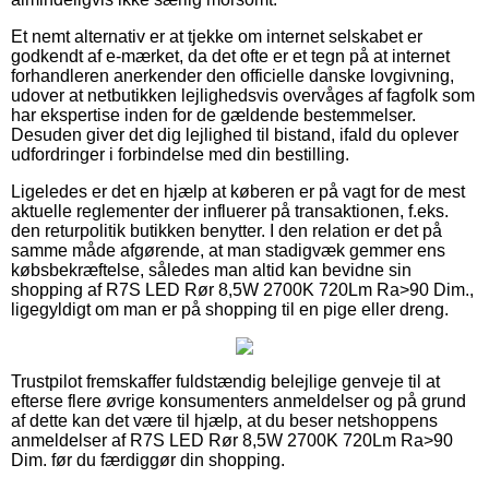
Et nemt alternativ er at tjekke om internet selskabet er
godkendt af e-mærket, da det ofte er et tegn på at internet
forhandleren anerkender den officielle danske lovgivning,
udover at netbutikken lejlighedsvis overvåges af fagfolk som
har ekspertise inden for de gældende bestemmelser.
Desuden giver det dig lejlighed til bistand, ifald du oplever
udfordringer i forbindelse med din bestilling.
Ligeledes er det en hjælp at køberen er på vagt for de mest
aktuelle reglementer der influerer på transaktionen, f.eks.
den returpolitik butikken benytter. I den relation er det på
samme måde afgørende, at man stadigvæk gemmer ens
købsbekræftelse, således man altid kan bevidne sin
shopping af R7S LED Rør 8,5W 2700K 720Lm Ra>90 Dim.,
ligegyldigt om man er på shopping til en pige eller dreng.
Trustpilot fremskaffer fuldstændig belejlige genveje til at
efterse flere øvrige konsumenters anmeldelser og på grund
af dette kan det være til hjælp, at du beser netshoppens
anmeldelser af R7S LED Rør 8,5W 2700K 720Lm Ra>90
Dim. før du færdiggør din shopping.