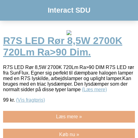
Interact SDU
R7S LED Rør 8,5W 2700K
720Lm Ra>90 Dim.
R7S LED Rør 8,5W 2700K 720Lm Ra>90 DIM R7S LED rør
fra SunFlux. Egner sig perfekt til dæmpbare halogen lamper
med en R7S lyskilde, arbejdslamper og uplight lamper.Kan
bruges med en triac lysdæmper. Den lysdæmper som der
normalt sidder på disse typer lampe
(Læs mere)
99
kr.
(Vis fragtpris)
Læs mere »
Køb nu »