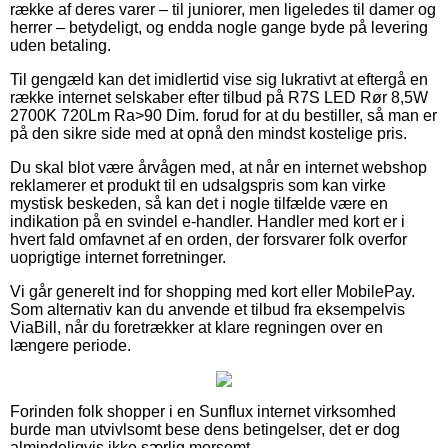
række af deres varer – til juniorer, men ligeledes til damer og
herrer – betydeligt, og endda nogle gange byde på levering
uden betaling.
Til gengæld kan det imidlertid vise sig lukrativt at eftergå en
række internet selskaber efter tilbud på R7S LED Rør 8,5W
2700K 720Lm Ra>90 Dim. forud for at du bestiller, så man er
på den sikre side med at opnå den mindst kostelige pris.
Du skal blot være årvågen med, at når en internet webshop
reklamerer et produkt til en udsalgspris som kan virke
mystisk beskeden, så kan det i nogle tilfælde være en
indikation på en svindel e-handler. Handler med kort er i
hvert fald omfavnet af en orden, der forsvarer folk overfor
uoprigtige internet forretninger.
Vi går generelt ind for shopping med kort eller MobilePay.
Som alternativ kan du anvende et tilbud fra eksempelvis
ViaBill, når du foretrækker at klare regningen over en
længere periode.
Forinden folk shopper i en Sunflux internet virksomhed
burde man utvivlsomt bese dens betingelser, det er dog
almindeligvis ikke særlig morsomt.