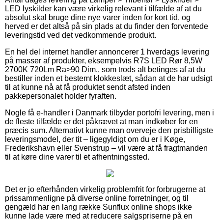
LED lyskilder kan være virkelig relevant i tilfælde af at du
absolut skal bruge dine nye varer inden for kort tid, og
herved er det altså på sin plads at du finder den forventede
leveringstid ved det vedkommende produkt.
En hel del internet handler annoncerer 1 hverdags levering
på masser af produkter, eksempelvis R7S LED Rør 8,5W
2700K 720Lm Ra>90 Dim., som trods alt betinges af at du
bestiller inden et bestemt klokkeslæt, sådan at de har udsigt
til at kunne nå at få produktet sendt afsted inden
pakkepersonalet holder fyraften.
Nogle få e-handler i Danmark tilbyder portofri levering, men i
de fleste tilfælde er det påkrævet at man indkøber for en
præcis sum. Alternativt kunne man overveje den prisbilligste
leveringsmodel, der tit – ligegyldigt om du er i Køge,
Frederikshavn eller Svenstrup – vil være at få fragtmanden
til at køre dine varer til et afhentningssted.
Det er jo efterhånden virkelig problemfrit for forbrugerne at
prissammenligne på diverse online forretninger, og til
gengæld har en lang række Sunflux online shops ikke
kunne lade være med at reducere salgspriserne på en