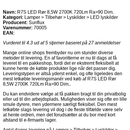
Navn:
R7S LED Rør 8,5W 2700K 720Lm Ra>90 Dim.
Kategori:
Lamper > Tilbehør > Lyskilder > LED lyskilder
Producent:
Sunflux
Varenummer:
70005
EAN:
Vurderet til
4.3
ud af 5 stjerner baseret på
27
anmeldelser
Mange online shops frembyder nu om stunder diverse
metoder til levering. En af favoritterne er nu til dags at få
leveret til en pakkeshop, fordi det er ekstremt fleksibelt at
kunne hente de købte produkter lige når det passer dig.
Leveringstypen er altså yderst enkel, og ofte ligeledes den
mest letkøbte leveringsmanér ved køb af R7S LED Rør
8,5W 2700K 720Lm Ra>90 Dim..
Du kan endvidere vælge at få pakken bragt til din privatbolig
eller ud til din arbejdsplads. Muligheden viser sig ofte en lille
smule dyrere, men ydermere særligt fleksibel. Den mest
letkøbte slags levering vil dog i de fleste tilfælde være selv
at hente ordren, men det forudsætter at du bor med kort
afstand til e-firmaets lager.
Antal dages levering på Lamper > Tilbehør > Lyskilder >