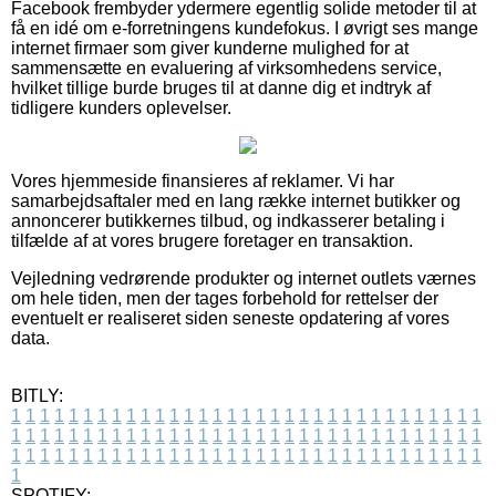
Facebook frembyder ydermere egentlig solide metoder til at
få en idé om e-forretningens kundefokus. I øvrigt ses mange
internet firmaer som giver kunderne mulighed for at
sammensætte en evaluering af virksomhedens service,
hvilket tillige burde bruges til at danne dig et indtryk af
tidligere kunders oplevelser.
Vores hjemmeside finansieres af reklamer. Vi har
samarbejdsaftaler med en lang række internet butikker og
annoncerer butikkernes tilbud, og indkasserer betaling i
tilfælde af at vores brugere foretager en transaktion.
Vejledning vedrørende produkter og internet outlets værnes
om hele tiden, men der tages forbehold for rettelser der
eventuelt er realiseret siden seneste opdatering af vores
data.
BITLY:
1
1
1
1
1
1
1
1
1
1
1
1
1
1
1
1
1
1
1
1
1
1
1
1
1
1
1
1
1
1
1
1
1
1
1
1
1
1
1
1
1
1
1
1
1
1
1
1
1
1
1
1
1
1
1
1
1
1
1
1
1
1
1
1
1
1
1
1
1
1
1
1
1
1
1
1
1
1
1
1
1
1
1
1
1
1
1
1
1
1
1
1
1
1
1
1
1
1
1
1
SPOTIFY: