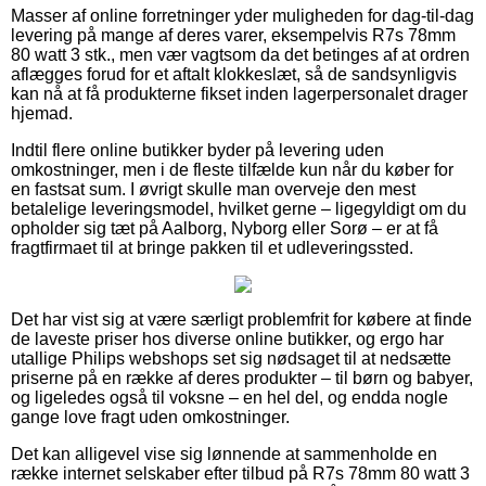
Masser af online forretninger yder muligheden for dag-til-dag
levering på mange af deres varer, eksempelvis R7s 78mm
80 watt 3 stk., men vær vagtsom da det betinges af at ordren
aflægges forud for et aftalt klokkeslæt, så de sandsynligvis
kan nå at få produkterne fikset inden lagerpersonalet drager
hjemad.
Indtil flere online butikker byder på levering uden
omkostninger, men i de fleste tilfælde kun når du køber for
en fastsat sum. I øvrigt skulle man overveje den mest
betalelige leveringsmodel, hvilket gerne – ligegyldigt om du
opholder sig tæt på Aalborg, Nyborg eller Sorø – er at få
fragtfirmaet til at bringe pakken til et udleveringssted.
Det har vist sig at være særligt problemfrit for købere at finde
de laveste priser hos diverse online butikker, og ergo har
utallige Philips webshops set sig nødsaget til at nedsætte
priserne på en række af deres produkter – til børn og babyer,
og ligeledes også til voksne – en hel del, og endda nogle
gange love fragt uden omkostninger.
Det kan alligevel vise sig lønnende at sammenholde en
række internet selskaber efter tilbud på R7s 78mm 80 watt 3