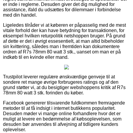
er inde i reglerne. Desuden giver det dig mulighed for
assistance, ifald du udsættes for dilemmaer i forbindelse
med din handel.
Ligeledes tilråder vi at køberen er påpasselig med de mest
vitale forhold der kan have betydning for transaktionen, for
eksempel hvilken returpolitik netshoppen bruger. På grund
af dette er det i øvrigt essesentielt, at man altid bibeholder
sin kvittering, således man i fremtiden kan dokumentere
ordren af R7s 78mm 80 watt 3 stk., uanset om man er på
indkøb til en kvinde eller mand.
Trustpilot leverer regulære ønskværdige genveje til at
sondere ret mange øvrige forbrugeres ratings og af den
grund støtter vi, at du besigtiger webshoppens kritik af R7s
78mm 80 watt 3 stk. forinden du køber.
Facebook genererer tilsvarende fuldkommen fremragende
metoder til at få indsigt i internet butikkens popularitet.
Desuden møder vi mange online forhandlere hvor det er
muligt at levere en bedømmelse af købsoplevelsen, som
desuden bør anvendes til afvejning af tidligere kunders
oplevelser.