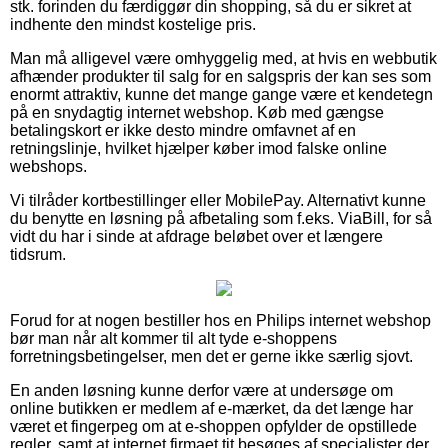
stk. forinden du færdiggør din shopping, så du er sikret at
indhente den mindst kostelige pris.
Man må alligevel være omhyggelig med, at hvis en webbutik
afhænder produkter til salg for en salgspris der kan ses som
enormt attraktiv, kunne det mange gange være et kendetegn
på en snydagtig internet webshop. Køb med gængse
betalingskort er ikke desto mindre omfavnet af en
retningslinje, hvilket hjælper køber imod falske online
webshops.
Vi tilråder kortbestillinger eller MobilePay. Alternativt kunne
du benytte en løsning på afbetaling som f.eks. ViaBill, for så
vidt du har i sinde at afdrage beløbet over et længere
tidsrum.
Forud for at nogen bestiller hos en Philips internet webshop
bør man når alt kommer til alt tyde e-shoppens
forretningsbetingelser, men det er gerne ikke særlig sjovt.
En anden løsning kunne derfor være at undersøge om
online butikken er medlem af e-mærket, da det længe har
været et fingerpeg om at e-shoppen opfylder de opstillede
regler, samt at internet firmaet tit besøges af specialister der