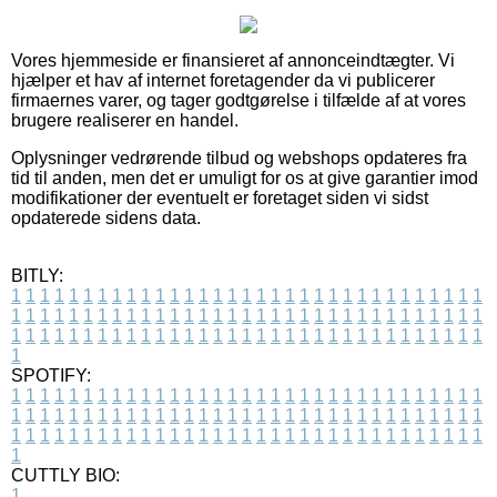
Vores hjemmeside er finansieret af annonceindtægter. Vi
hjælper et hav af internet foretagender da vi publicerer
firmaernes varer, og tager godtgørelse i tilfælde af at vores
brugere realiserer en handel.
Oplysninger vedrørende tilbud og webshops opdateres fra
tid til anden, men det er umuligt for os at give garantier imod
modifikationer der eventuelt er foretaget siden vi sidst
opdaterede sidens data.
BITLY:
1
1
1
1
1
1
1
1
1
1
1
1
1
1
1
1
1
1
1
1
1
1
1
1
1
1
1
1
1
1
1
1
1
1
1
1
1
1
1
1
1
1
1
1
1
1
1
1
1
1
1
1
1
1
1
1
1
1
1
1
1
1
1
1
1
1
1
1
1
1
1
1
1
1
1
1
1
1
1
1
1
1
1
1
1
1
1
1
1
1
1
1
1
1
1
1
1
1
1
1
SPOTIFY:
1
1
1
1
1
1
1
1
1
1
1
1
1
1
1
1
1
1
1
1
1
1
1
1
1
1
1
1
1
1
1
1
1
1
1
1
1
1
1
1
1
1
1
1
1
1
1
1
1
1
1
1
1
1
1
1
1
1
1
1
1
1
1
1
1
1
1
1
1
1
1
1
1
1
1
1
1
1
1
1
1
1
1
1
1
1
1
1
1
1
1
1
1
1
1
1
1
1
1
1
CUTTLY BIO:
1