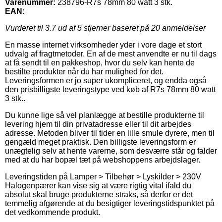
Varenummer:
238796-R7s 78mm 80 watt 3 stk.
EAN:
Vurderet til
3.7
ud af 5 stjerner baseret på
20
anmeldelser
En masse internet virksomheder yder i vore dage et stort
udvalg af fragtmetoder. En af de mest anvendte er nu til dags
at få sendt til en pakkeshop, hvor du selv kan hente de
bestilte produkter når du har mulighed for det.
Leveringsformen er jo super ukompliceret, og endda også
den prisbilligste leveringstype ved køb af R7s 78mm 80 watt
3 stk..
Du kunne lige så vel planlægge at bestille produkterne til
levering hjem til din privatadresse eller til dit arbejdes
adresse. Metoden bliver til tider en lille smule dyrere, men til
gengæld meget praktisk. Den billigste leveringsform er
unægtelig selv at hente varerne, som desværre står og falder
med at du har bopæl tæt på webshoppens arbejdslager.
Leveringstiden på Lamper > Tilbehør > Lyskilder > 230V
Halogenpærer kan vise sig at være rigtig vital ifald du
absolut skal bruge produkterne straks, så derfor er det
temmelig afgørende at du besigtiger leveringstidspunktet på
det vedkommende produkt.