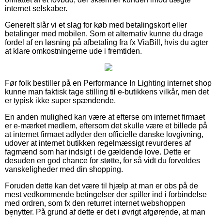
internet selskaber.
Generelt slår vi et slag for køb med betalingskort eller
betalinger med mobilen. Som et alternativ kunne du drage
fordel af en løsning på afbetaling fra fx ViaBill, hvis du agter
at klare omkostningerne ude i fremtiden.
Før folk bestiller på en Performance In Lighting internet shop
kunne man faktisk tage stilling til e-butikkens vilkår, men det
er typisk ikke super spændende.
En anden mulighed kan være at efterse om internet firmaet
er e-mærket medlem, eftersom det skulle være et billede på
at internet firmaet adlyder den officielle danske lovgivning,
udover at internet butikken regelmæssigt revurderes af
fagmænd som har indsigt i de gældende love. Dette er
desuden en god chance for støtte, for så vidt du forvoldes
vanskeligheder med din shopping.
Foruden dette kan det være til hjælp at man er obs på de
mest vedkommende betingelser der spiller ind i forbindelse
med ordren, som fx den returret internet webshoppen
benytter. På grund af dette er det i øvrigt afgørende, at man