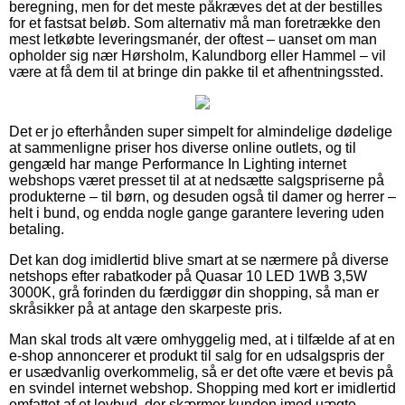
beregning, men for det meste påkræves det at der bestilles
for et fastsat beløb. Som alternativ må man foretrække den
mest letkøbte leveringsmanér, der oftest – uanset om man
opholder sig nær Hørsholm, Kalundborg eller Hammel – vil
være at få dem til at bringe din pakke til et afhentningssted.
Det er jo efterhånden super simpelt for almindelige dødelige
at sammenligne priser hos diverse online outlets, og til
gengæld har mange Performance In Lighting internet
webshops været presset til at at nedsætte salgspriserne på
produkterne – til børn, og desuden også til damer og herrer –
helt i bund, og endda nogle gange garantere levering uden
betaling.
Det kan dog imidlertid blive smart at se nærmere på diverse
netshops efter rabatkoder på Quasar 10 LED 1WB 3,5W
3000K, grå forinden du færdiggør din shopping, så man er
skråsikker på at antage den skarpeste pris.
Man skal trods alt være omhyggelig med, at i tilfælde af at en
e-shop annoncerer et produkt til salg for en udsalgspris der
er usædvanlig overkommelig, så er det ofte være et bevis på
en svindel internet webshop. Shopping med kort er imidlertid
omfattet af et lovbud, der skærmer kunden imod uægte