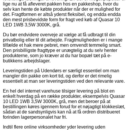
lige nu at få afleveret pakken hos en pakkeshop, hvor du
selv kan hente de købte produkter når der er mulighed for
det. Fragtformen er altså yderst fleksibel, og endda endda
den mest prisbevidste form for fragt ved køb af Quasar 10
LED 1WB 3,5W 3000K, grå.
Du bør endvidere overveje at vælge at få udbragt til din
privatbolig eller til dit arbejde. Fragtmuligheden er i mange
tilfælde et hak mere pebret, men omvendt temmelig smart.
Den prisbilligste fragttype er unægtelig at du selv henter
produkterne, som jo kræver at du har bopæl tæt på e-
butikkens arbejdslager.
Leveringstiden på Udendørs er særligt essentiel om man
mangler din pakke om kort tid, og derfor er det rimelig
essentielt at man ser leveringstiden ved den relevante vare.
En hel del internet varehuse tilsiger levering på blot en
enkelt hverdag på en række produkter, eksempelvis Quasar
10 LED 1WB 3,5W 3000K, grå, men det beroer på at
bestillingen køres igennem forud for et nøjagtigt klokkeslæt,
sådan at de sandsynligvis kan nå at få ordren distribueret
forinden lagerpersonalet har fri.
Indtil flere online virksomheder yder levering uden