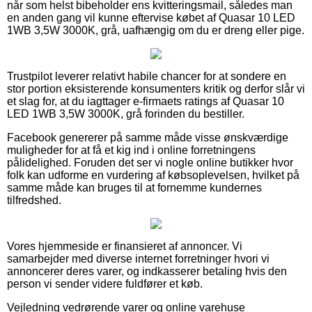
når som helst bibeholder ens kvitteringsmail, således man
en anden gang vil kunne eftervise købet af Quasar 10 LED
1WB 3,5W 3000K, grå, uafhængig om du er dreng eller pige.
Trustpilot leverer relativt habile chancer for at sondere en
stor portion eksisterende konsumenters kritik og derfor slår vi
et slag for, at du iagttager e-firmaets ratings af Quasar 10
LED 1WB 3,5W 3000K, grå forinden du bestiller.
Facebook genererer på samme måde visse ønskværdige
muligheder for at få et kig ind i online forretningens
pålidelighed. Foruden det ser vi nogle online butikker hvor
folk kan udforme en vurdering af købsoplevelsen, hvilket på
samme måde kan bruges til at fornemme kundernes
tilfredshed.
Vores hjemmeside er finansieret af annoncer. Vi
samarbejder med diverse internet forretninger hvori vi
annoncerer deres varer, og indkasserer betaling hvis den
person vi sender videre fuldfører et køb.
Vejledning vedrørende varer og online varehuse