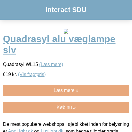
Interact SDU
Quadrasyl alu væglampe
slv
Quadrasyl WL15
(Læs mere)
619
kr.
(Vis fragtpris)
Læs mere »
Køb nu »
De mest populære webshops i øjeblikket inden for belysning
er
AndLight.dk
og
Luxlight.dk
, som begge tilbyder gratis