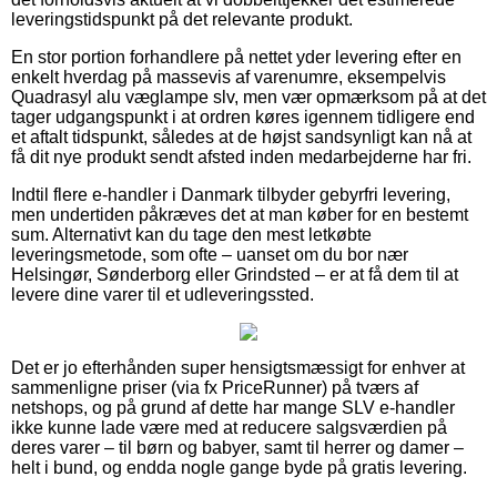
leveringstidspunkt på det relevante produkt.
En stor portion forhandlere på nettet yder levering efter en
enkelt hverdag på massevis af varenumre, eksempelvis
Quadrasyl alu væglampe slv, men vær opmærksom på at det
tager udgangspunkt i at ordren køres igennem tidligere end
et aftalt tidspunkt, således at de højst sandsynligt kan nå at
få dit nye produkt sendt afsted inden medarbejderne har fri.
Indtil flere e-handler i Danmark tilbyder gebyrfri levering,
men undertiden påkræves det at man køber for en bestemt
sum. Alternativt kan du tage den mest letkøbte
leveringsmetode, som ofte – uanset om du bor nær
Helsingør, Sønderborg eller Grindsted – er at få dem til at
levere dine varer til et udleveringssted.
Det er jo efterhånden super hensigtsmæssigt for enhver at
sammenligne priser (via fx PriceRunner) på tværs af
netshops, og på grund af dette har mange SLV e-handler
ikke kunne lade være med at reducere salgsværdien på
deres varer – til børn og babyer, samt til herrer og damer –
helt i bund, og endda nogle gange byde på gratis levering.