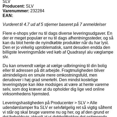
SLV
Producent:
SLV
Varenummer:
232284
EAN:
Vurderet til
4.7
ud af 5 stjerner baseret på
7
anmeldelser
Flere e-shops yder nu til dags diverse leveringsudgaver. En
der er meget populær er nu til dags afhentningssteder, og så
kan du blot hente de nyindkøbte produkter når du har lyst.
Den er jo virkelig uproblematisk, samt desuden endda den
billigste leveringsmåde ved køb af Quadrasyl alu væglampe
slv.
Du kan omvendt vælge at vælge udbringning til din bolig
eller til adressen på dit arbejde. Fragtmuligheden bliver
almindeligvis en smule mere omkostningsfuld, men
derudover i høj grad smertefri. Den mindst kostelige
leveringstype kan ikke modsiges at være at hente varerne
selv, som dog kræver at du opholder dig lige ved online
virksomhedens hjemsted.
Leveringshastigheden på Producenter > SLV > Alle
udendørslamper fra SLV er selvfølgelig ret så vigtig såfremt
vi står og skal bruge varerne nu og her, og af den grund er
det forholdsvis aktuelt at vi dobbelttjekker det estimerede