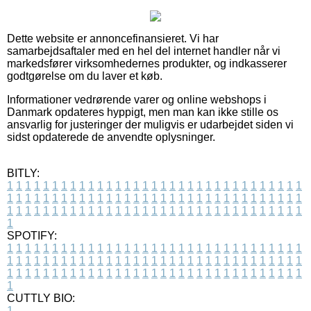
Dette website er annoncefinansieret. Vi har
samarbejdsaftaler med en hel del internet handler når vi
markedsfører virksomhedernes produkter, og indkasserer
godtgørelse om du laver et køb.
Informationer vedrørende varer og online webshops i
Danmark opdateres hyppigt, men man kan ikke stille os
ansvarlig for justeringer der muligvis er udarbejdet siden vi
sidst opdaterede de anvendte oplysninger.
BITLY:
1
1
1
1
1
1
1
1
1
1
1
1
1
1
1
1
1
1
1
1
1
1
1
1
1
1
1
1
1
1
1
1
1
1
1
1
1
1
1
1
1
1
1
1
1
1
1
1
1
1
1
1
1
1
1
1
1
1
1
1
1
1
1
1
1
1
1
1
1
1
1
1
1
1
1
1
1
1
1
1
1
1
1
1
1
1
1
1
1
1
1
1
1
1
1
1
1
1
1
1
SPOTIFY:
1
1
1
1
1
1
1
1
1
1
1
1
1
1
1
1
1
1
1
1
1
1
1
1
1
1
1
1
1
1
1
1
1
1
1
1
1
1
1
1
1
1
1
1
1
1
1
1
1
1
1
1
1
1
1
1
1
1
1
1
1
1
1
1
1
1
1
1
1
1
1
1
1
1
1
1
1
1
1
1
1
1
1
1
1
1
1
1
1
1
1
1
1
1
1
1
1
1
1
1
CUTTLY BIO:
1