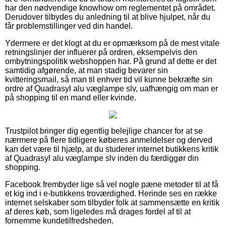
har den nødvendige knowhow om reglementet på området.
Derudover tilbydes du anledning til at blive hjulpet, når du
får problemstillinger ved din handel.
Ydermere er det klogt at du er opmærksom på de mest vitale
retningslinjer der influerer på ordren, eksempelvis den
ombytningspolitik webshoppen har. På grund af dette er det
samtidig afgørende, at man stadig bevarer sin
kvitteringsmail, så man til enhver tid vil kunne bekræfte sin
ordre af Quadrasyl alu væglampe slv, uafhængig om man er
på shopping til en mand eller kvinde.
Trustpilot bringer dig egentlig belejlige chancer for at se
nærmere på flere tidligere køberes anmeldelser og derved
kan det være til hjælp, at du studerer internet butikkens kritik
af Quadrasyl alu væglampe slv inden du færdiggør din
shopping.
Facebook frembyder lige så vel nogle pæne metoder til at få
et kig ind i e-butikkens troværdighed. Herinde ses en række
internet selskaber som tilbyder folk at sammensætte en kritik
af deres køb, som ligeledes må drages fordel af til at
fornemme kundetilfredsheden.