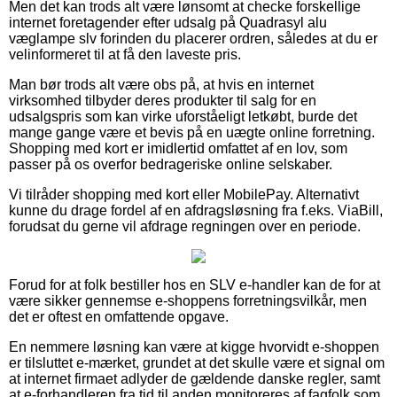
Men det kan trods alt være lønsomt at checke forskellige
internet foretagender efter udsalg på Quadrasyl alu
væglampe slv forinden du placerer ordren, således at du er
velinformeret til at få den laveste pris.
Man bør trods alt være obs på, at hvis en internet
virksomhed tilbyder deres produkter til salg for en
udsalgspris som kan virke uforståeligt letkøbt, burde det
mange gange være et bevis på en uægte online forretning.
Shopping med kort er imidlertid omfattet af en lov, som
passer på os overfor bedrageriske online selskaber.
Vi tilråder shopping med kort eller MobilePay. Alternativt
kunne du drage fordel af en afdragsløsning fra f.eks. ViaBill,
forudsat du gerne vil afdrage regningen over en periode.
Forud for at folk bestiller hos en SLV e-handler kan de for at
være sikker gennemse e-shoppens forretningsvilkår, men
det er oftest en omfattende opgave.
En nemmere løsning kan være at kigge hvorvidt e-shoppen
er tilsluttet e-mærket, grundet at det skulle være et signal om
at internet firmaet adlyder de gældende danske regler, samt
at e-forhandleren fra tid til anden monitoreres af fagfolk som