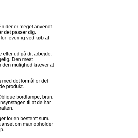
 En der er meget anvendt
år det passer dig.
for levering ved køb af
 eller ud på dit arbejde.
ngelig. Den mest
en den mulighed kræver at
 med det formål er det
de produkt.
Oblique bordlampe, brun,
nsynstagen til at de har
raften.
ger for en bestemt sum.
– uanset om man opholder
op.