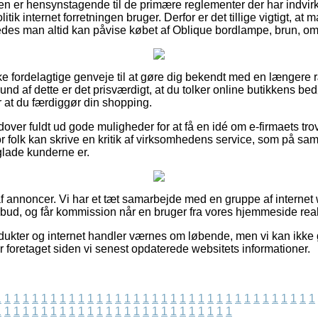
den er hensynstagende til de primære reglementer der har indvir
tik internet forretningen bruger. Derfor er det tillige vigtigt, at
ledes man altid kan påvise købet af Oblique bordlampe, brun, om
række fordelagtige genveje til at gøre dig bekendt med en længe
und af dette er det prisværdigt, at du tolker online butikkens b
r at du færdiggør din shopping.
ver fuldt ud gode muligheder for at få en idé om e-firmaets tro
or folk kan skrive en kritik af virksomhedens service, som på 
r glade kunderne er.
f annoncer. Vi har et tæt samarbejde med en gruppe af internet
lbud, og får kommission når en bruger fra vores hjemmeside real
ukter og internet handler værnes om løbende, men vi kan ikke 
r foretaget siden vi senest opdaterede websitets informationer.
1
1
1
1
1
1
1
1
1
1
1
1
1
1
1
1
1
1
1
1
1
1
1
1
1
1
1
1
1
1
1
1
1
1
1
1
1
1
1
1
1
1
1
1
1
1
1
1
1
1
1
1
1
1
1
1
1
1
1
1
1