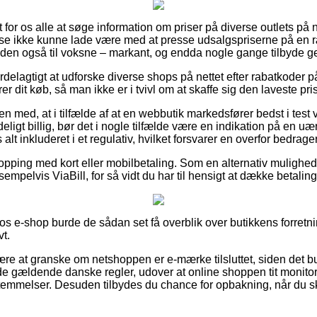
 for os alle at søge information om priser på diverse outlets på n
use ikke kunne lade være med at presse udsalgspriserne på en ræ
den også til voksne – markant, og endda nogle gange tilbyde geb
rdelagtigt at udforske diverse shops på nettet efter rabatkoder
 dit køb, så man ikke er i tvivl om at skaffe sig den laveste pris
med, at i tilfælde af at en webbutik markedsfører bedst i test va
ligt billig, bør det i nogle tilfælde være en indikation på en uær
alt inkluderet i et regulativ, hvilket forsvarer en overfor bedrage
shopping med kort eller mobilbetaling. Som en alternativ muligh
empelvis ViaBill, for så vidt du har til hensigt at dække betaling
los e-shop burde de sådan set få overblik over butikkens forretni
vt.
være at granske om netshoppen er e-mærke tilsluttet, siden det 
de gældende danske regler, udover at online shoppen tit monitore
temmelser. Desuden tilbydes du chance for opbakning, når du sk