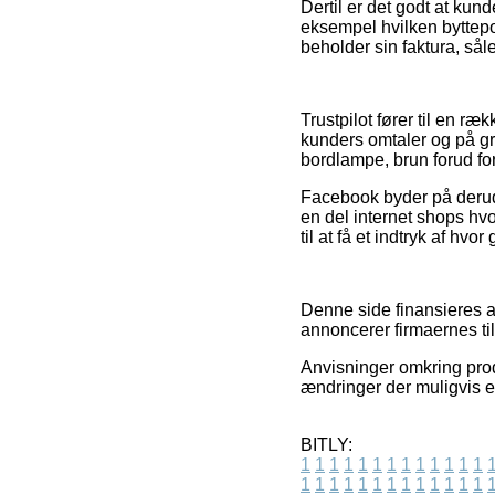
Dertil er det godt at kun
eksempel hvilken byttepoli
beholder sin faktura, så
Trustpilot fører til en 
kunders omtaler og på gr
bordlampe, brun forud fo
Facebook byder på derudo
en del internet shops hv
til at få et indtryk af hvo
Denne side finansieres a
annoncerer firmaernes ti
Anvisninger omkring prod
ændringer der muligvis e
BITLY:
1
1
1
1
1
1
1
1
1
1
1
1
1
1
1
1
1
1
1
1
1
1
1
1
1
1