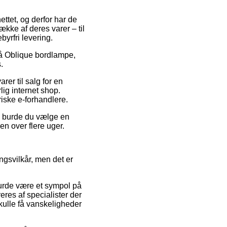
ettet, og derfor har de
kke af deres varer – til
yrfri levering.
 på Oblique bordlampe,
.
rer til salg for en
lig internet shop.
riske e-forhandlere.
ed burde du vælge en
en over flere uger.
ngsvilkår, men det er
burde være et sympol på
res af specialister der
ulle få vanskeligheder