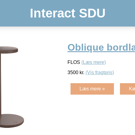
Interact SDU
Oblique bordl
FLOS
(Læs mere)
3500
kr.
(Vis fragtpris)
Læs mere »
Kø