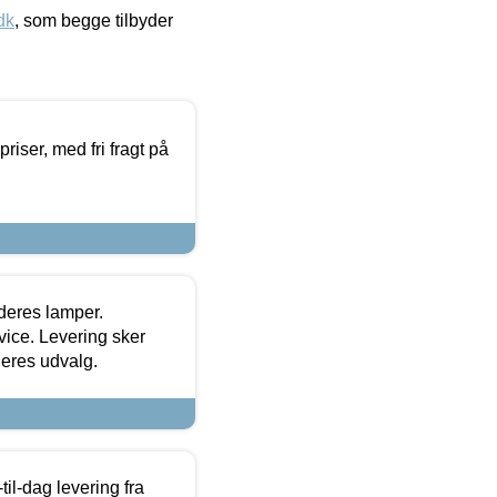
dk
, som begge tilbyder
priser, med fri fragt på
 deres lamper.
ice. Levering sker
deres udvalg.
l-dag levering fra