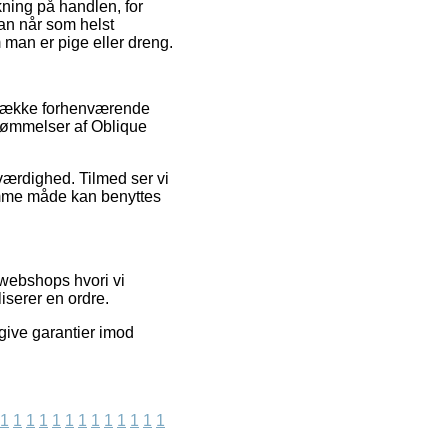
kning på handlen, for
 man når som helst
 man er pige eller dreng.
re række forhenværende
edømmelser af Oblique
værdighed. Tilmed ser vi
samme måde kan benyttes
 webshops hvori vi
iserer en ordre.
give garantier imod
1
1
1
1
1
1
1
1
1
1
1
1
1