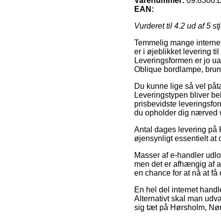
Varenummer:
09.8300
EAN:
Vurderet til
4.2
ud af 5 st
Temmelig mange internet 
er i øjeblikket levering t
Leveringsformen er jo ua
Oblique bordlampe, brun
Du kunne lige så vel påtæn
Leveringstypen bliver bek
prisbevidste leveringsfo
du opholder dig nærved
Antal dages levering på 
øjensynligt essentielt a
Masser af e-handler udlo
men det er afhængig af a
en chance for at nå at få 
En hel del internet handl
Alternativt skal man udv
sig tæt på Hørsholm, Nørr