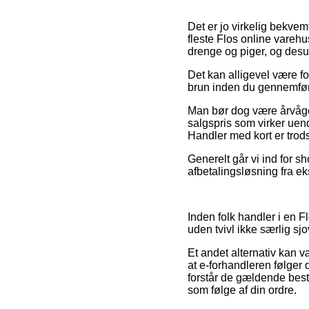
Det er jo virkelig bekvemt
fleste Flos online vareh
drenge og piger, og desu
Det kan alligevel være fo
brun inden du gennemfører
Man bør dog være årvågen 
salgspris som virker uende
Handler med kort er trods 
Generelt går vi ind for 
afbetalingsløsning fra eks
Inden folk handler i en F
uden tvivl ikke særlig sjo
Et andet alternativ kan 
at e-forhandleren følger 
forstår de gældende bes
som følge af din ordre.