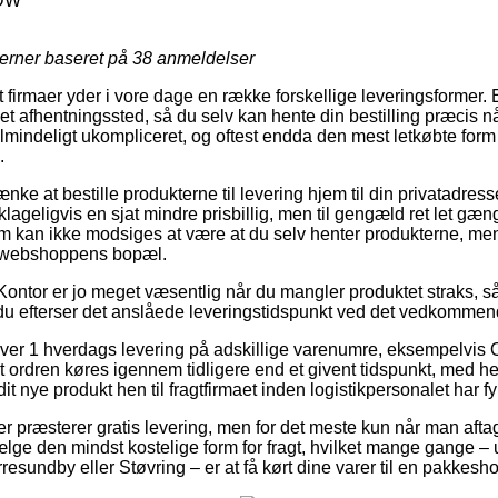
.DW
jerner baseret på
38
anmeldelser
firmaer yder i vore dage en række forskellige leveringsformer.
il et afhentningssted, så du selv kan hente din bestilling præcis n
lmindeligt ukompliceret, og oftest endda den mest letkøbte form 
.
ke at bestille produkterne til levering hjem til din privatadresse
lageligvis en sjat mindre prisbillig, men til gengæld ret let gæ
rm kan ikke modsiges at være at du selv henter produkterne, m
 webshoppens bopæl.
Kontor er jo meget væsentlig når du mangler produktet straks, så
t du efterser det anslåede leveringstidspunkt ved det vedkommen
ver 1 hverdags levering på adskillige varenumre, eksempelvis 
t ordren køres igennem tidligere end et givent tidspunkt, med he
dit nye produkt hen til fragtfirmaet inden logistikpersonalet har fy
er præsterer gratis levering, men for det meste kun når man afta
ælge den mindst kostelige form for fragt, hvilket mange gange 
esundby eller Støvring – er at få kørt dine varer til en pakkesh