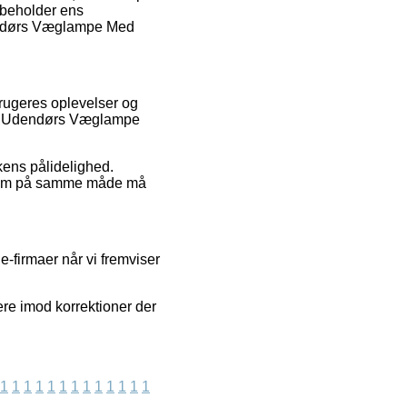
ibeholder ens
dendørs Væglampe Med
brugeres oplevelser og
hus Udendørs Væglampe
kens pålidelighed.
øb, som på samme måde må
-firmaer når vi fremviser
re imod korrektioner der
1
1
1
1
1
1
1
1
1
1
1
1
1