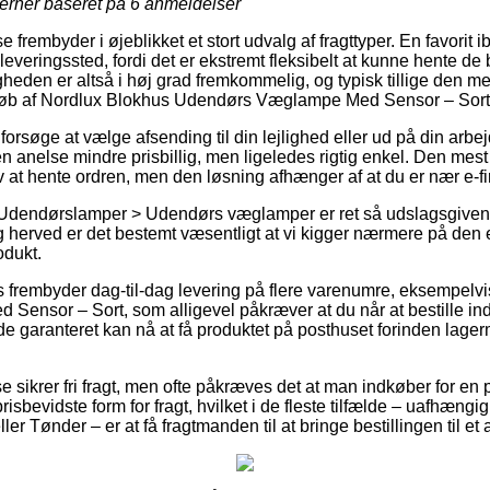
jerner baseret på
6
anmeldelser
 frembyder i øjeblikket et stort udvalg af fragttyper. En favorit i
udleveringssted, fordi det er ekstremt fleksibelt at kunne hente de
heden er altså i høj grad fremkommelig, og typisk tillige den me
køb af Nordlux Blokhus Udendørs Væglampe Med Sensor – Sort
søge at vælge afsending til din lejlighed eller ud på din arbe
n anelse mindre prisbillig, men ligeledes rigtig enkel. Den mest 
lv at hente ordren, men den løsning afhænger af at du er nær e-fi
 Udendørslamper > Udendørs væglamper er ret så udslagsgivende
 og herved er det bestemt væsentligt at vi kigger nærmere på den
dukt.
 frembyder dag-til-dag levering på flere varenumre, eksempelv
nsor – Sort, som alligevel påkræver at du når at bestille inde
de garanteret kan nå at få produktet på posthuset forinden lag
e sikrer fri fragt, men ofte påkræves det at man indkøber for en 
isbevidste form for fragt, hvilket i de fleste tilfælde – uafhæng
r Tønder – er at få fragtmanden til at bringe bestillingen til et