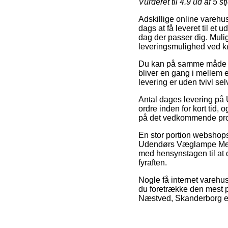
Vurderet til
4.9
ud af 5 st
Adskillige online varehuse
dags at få leveret til et 
dag der passer dig. Mulig
leveringsmulighed ved 
Du kan på samme måde for
bliver en gang i mellem e
levering er uden tvivl se
Antal dages levering på
ordre inden for kort tid,
på det vedkommende pro
En stor portion webshops
Udendørs Væglampe Med Se
med hensynstagen til at 
fyraften.
Nogle få internet varehus
du foretrække den mest pr
Næstved, Skanderborg elle