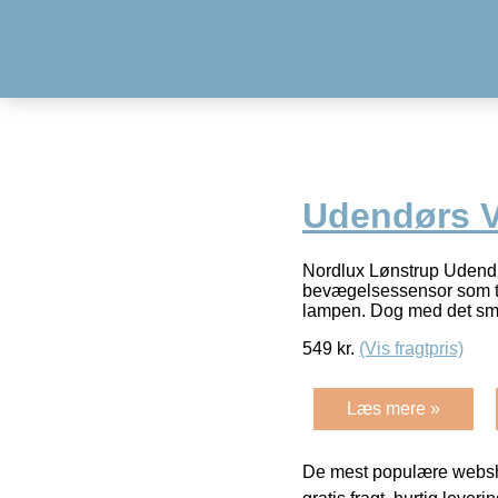
Udendørs V
Nordlux Lønstrup Uden
bevægelsessensor som tæ
lampen. Dog med det sma
549
kr.
(Vis fragtpris)
Læs mere »
De mest populære websho