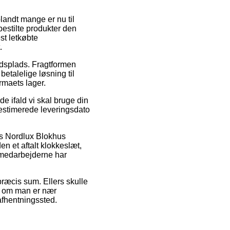
blandt mange er nu til
 bestilte produkter den
st letkøbte
.
jdsplads. Fragtformen
betalelige løsning til
rmaets lager.
 ifald vi skal bruge din
 estimerede leveringsdato
is Nordlux Blokhus
n et aftalt klokkeslæt,
ermedarbejderne har
præcis sum. Ellers skulle
ig om man er nær
 afhentningssted.