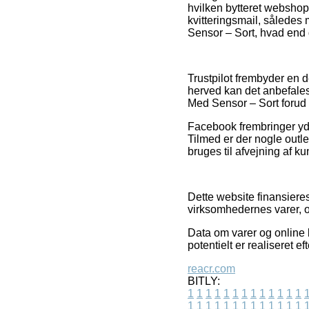
hvilken bytteret webshop
kvitteringsmail, sålede
Sensor – Sort, hvad end d
Trustpilot frembyder en d
herved kan det anbefale
Med Sensor – Sort forud 
Facebook frembringer yde
Tilmed er der nogle outle
bruges til afvejning af k
Dette website finansiere
virksomhedernes varer, o
Data om varer og online 
potentielt er realiseret 
reacr.com
BITLY:
1
1
1
1
1
1
1
1
1
1
1
1
1
1
1
1
1
1
1
1
1
1
1
1
1
1