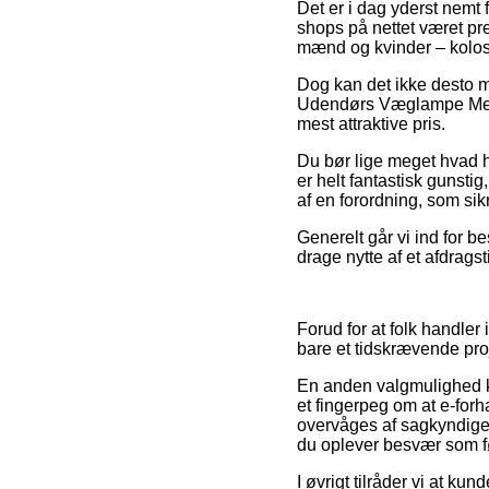
Det er i dag yderst nemt 
shops på nettet været pre
mænd og kvinder – kolos
Dog kan det ikke desto m
Udendørs Væglampe Med S
mest attraktive pris.
Du bør lige meget hvad h
er helt fantastisk gunstig
af en forordning, som sik
Generelt går vi ind for b
drage nytte af et afdragst
Forud for at folk handler
bare et tidskrævende pro
En anden valgmulighed kan
et fingerpeg om at e-for
overvåges af sagkyndige 
du oplever besvær som fø
I øvrigt tilråder vi at k