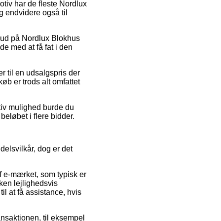
otiv har de fleste Nordlux
g endvidere også til
lbud på Nordlux Blokhus
e med at få fat i den
 til en udsalgspris der
køb er trods alt omfattet
ativ mulighed burde du
beløbet i flere bidder.
elsvilkår, dog er det
f e-mærket, som typisk er
ken lejlighedsvis
l at få assistance, hvis
ansaktionen, til eksempel