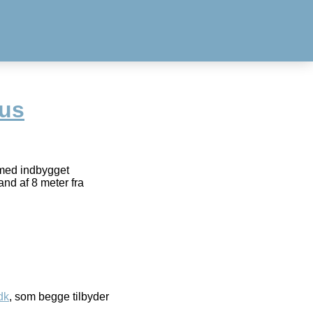
hus
med indbygget
nd af 8 meter fra
dk
, som begge tilbyder