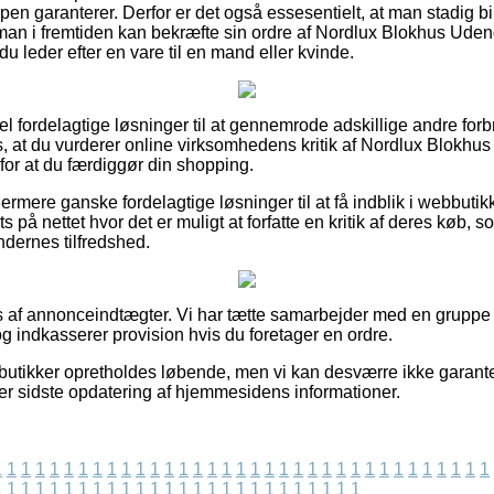
pen garanterer. Derfor er det også essesentielt, at man stadig b
s man i fremtiden kan bekræfte sin ordre af Nordlux Blokhus U
u leder efter en vare til en mand eller kvinde.
el fordelagtige løsninger til at gennemrode adskillige andre for
s, at du vurderer online virksomhedens kritik af Nordlux Blok
for at du færdiggør din shopping.
rmere ganske fordelagtige løsninger til at få indblik i webbutik
ts på nettet hvor det er muligt at forfatte en kritik af deres k
undernes tilfredshed.
s af annonceindtægter. Vi har tætte samarbejder med en gruppe e
g indkasserer provision hvis du foretager en ordre.
butikker opretholdes løbende, men vi kan desværre ikke garante
efter sidste opdatering af hjemmesidens informationer.
1
1
1
1
1
1
1
1
1
1
1
1
1
1
1
1
1
1
1
1
1
1
1
1
1
1
1
1
1
1
1
1
1
1
1
1
1
1
1
1
1
1
1
1
1
1
1
1
1
1
1
1
1
1
1
1
1
1
1
1
1