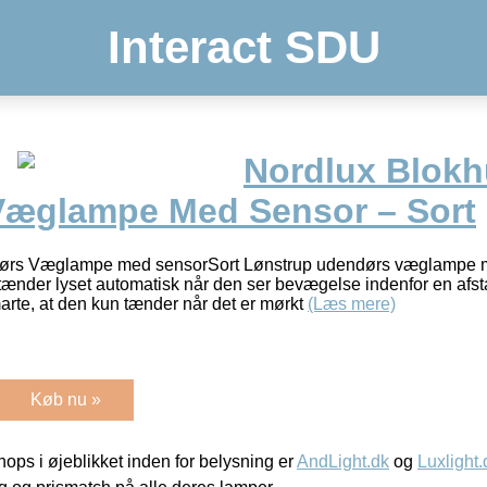
Interact SDU
Nordlux Blok
æglampe Med Sensor – Sort
dørs Væglampe med sensorSort Lønstrup udendørs væglampe 
nder lyset automatisk når den ser bevægelse indenfor en afsta
rte, at den kun tænder når det er mørkt
(Læs mere)
Køb nu »
ps i øjeblikket inden for belysning er
AndLight.dk
og
Luxlight.