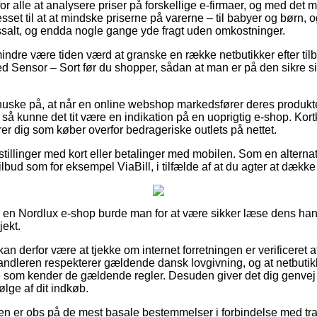
for alle at analysere priser på forskellige e-firmaer, og med det m
sset til at at mindske priserne på varerne – til babyer og børn, o
salt, og endda nogle gange yde fragt uden omkostninger.
indre være tiden værd at granske en række netbutikker efter ti
ensor – Sort før du shopper, sådan at man er på den sikre sid
uske på, at når en online webshop markedsfører deres produkter
, så kunne det tit være en indikation på en uoprigtig e-shop. Kort
rer dig som køber overfor bedrageriske outlets på nettet.
estillinger med kort eller betalinger med mobilen. Som en altern
ilbud som for eksempel ViaBill, i tilfælde af at du agter at dække 
 i en Nordlux e-shop burde man for at være sikker læse dens hand
jekt.
 derfor være at tjekke om internet forretningen er verificeret a
handleren respekterer gældende dansk lovgivning, og at netbutik
som kender de gældende regler. Desuden giver det dig genvej ti
lge af dit indkøb.
unden er obs på de mest basale bestemmelser i forbindelse med tr