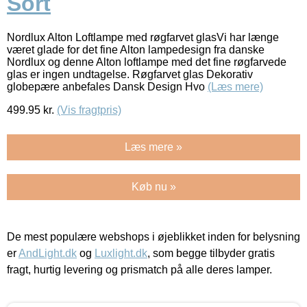
Sort
Nordlux Alton Loftlampe med røgfarvet glasVi har længe
været glade for det fine Alton lampedesign fra danske
Nordlux og denne Alton loftlampe med det fine røgfarvede
glas er ingen undtagelse. Røgfarvet glas Dekorativ
globepære anbefales Dansk Design Hvo
(Læs mere)
499.95
kr.
(Vis fragtpris)
Læs mere »
Køb nu »
De mest populære webshops i øjeblikket inden for belysning
er
AndLight.dk
og
Luxlight.dk
, som begge tilbyder gratis
fragt, hurtig levering og prismatch på alle deres lamper.