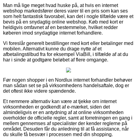
Man må lige meget hvad huske på, at hvis en internet
webshop markedsfører deres varer til en pris som kan ses
som helt fantastisk favorabel, kan det i nogle tilfælde være et
bevis på en snydagtig online webshop. Køb med kort er
heldigvis omfavnet af en bestemmelse, hvilket redder
køberen imod snydagtige internet forhandlere.
Vi foreslår generelt bestillinger med kort eller betalinger med
mobilen. Alternativt kunne du drage nytte af et
afbetalingstilbud fra for eksempel ViaBill, i tilfælde af at du
har i sinde at godtgøre beløbet af flere omgange.
Før nogen shopper i en Nordlux internet forhandler behøver
man sådan set se på virksomhedens handelsaftale, dog er
det oftest ikke videre spændende.
Et nemmere alternativ kan være at tjekke om internet
virksomheden er godkendt af e-mærket, siden det
almindeligvis er en antydning af at online virksomheden
overholder de officielle regler, samt at forretningen en gang i
mellem gennemses af specialister der kender reglerne på
området. Desuden får du anledning til at få assistance, når
du skulle få besvær i processen med din shopping.