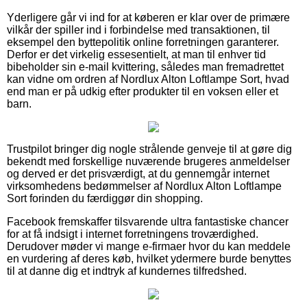
Yderligere går vi ind for at køberen er klar over de primære
vilkår der spiller ind i forbindelse med transaktionen, til
eksempel den byttepolitik online forretningen garanterer.
Derfor er det virkelig essesentielt, at man til enhver tid
bibeholder sin e-mail kvittering, således man fremadrettet
kan vidne om ordren af Nordlux Alton Loftlampe Sort, hvad
end man er på udkig efter produkter til en voksen eller et
barn.
Trustpilot bringer dig nogle strålende genveje til at gøre dig
bekendt med forskellige nuværende brugeres anmeldelser
og derved er det prisværdigt, at du gennemgår internet
virksomhedens bedømmelser af Nordlux Alton Loftlampe
Sort forinden du færdiggør din shopping.
Facebook fremskaffer tilsvarende ultra fantastiske chancer
for at få indsigt i internet forretningens troværdighed.
Derudover møder vi mange e-firmaer hvor du kan meddele
en vurdering af deres køb, hvilket ydermere burde benyttes
til at danne dig et indtryk af kundernes tilfredshed.