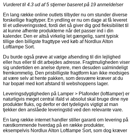
Vurderet til
4.3
ud af 5 stjerner baseret på
19
anmeldelser
En lang række online outlets tilbyder nu om stunder diverse
forskellige fragttyper. En yndling er nu om dage at få leveret
til et udleveringssted, fordi det så giver dig god fleksibilitet til
at kunne afhente produkterne når det passer ind i din
kalender. Den er altså virkelig let gængelig, samt typisk
tillige den billigste fragttype ved køb af Nordlux Alton
Loftlampe Sort.
Du burde også prøve at vælge afsending til din lejlighed
eller hus eller til dit arbejdes adresse. Fragtmuligheden viser
sig undertiden en anelse dyrere, men desuden ualmindeligt
fremkommelig. Den prisbilligste fragtform kan ikke modsiges
at være selv at hente pakken, som desværre kræver at du
har bopæl med kort afstand til webshoppens lager.
Leveringsdygtigheden på Lamper > Plafonder (loftlamper) er
naturligvis meget central ifald vi absolut skal bruge dine nye
produkter fluks, og derfor er det tydeligvis vigtigt at man
tjekker den anslåede leveringstid ved den relevante vare.
En lang række internet handler stiller garanti om levering på
næstkommende hverdag på en række produkter,
eksempelvis Nordlux Alton Loftlampe Sort, som dog kræver