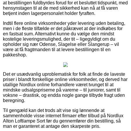
at bestillingen fuldbyrdes forud for et besluttet tidspunkt, med
hensynstagen til at de med sikkerhed kan nå at få varen
betjent inden lagerpersonalet holder fyraften.
Indtil flere online virksomheder yder levering uden betaling,
men i de fleste tilfælde er det påkrævet at der indkøbes for
en fastsat sum. Alternativt kunne du vælge den mindst
kostelige leveringsmulighed, der tit – ligegyldigt om du
opholder sig nær Odense, Slagelse eller Slangerup – vil
være at få fragtmanden til at levere bestillingen til en
pakkeshop.
Det er usædvanlig uproblematisk for folk at finde de laveste
priser i blandt forskellige online virksomheder, og derved har
utallige Nordlux online forhandlere været tvunget til at
mindske udsalgspriserne på varerne – til juniorer, samt til
voksne – drastisk, og endda nogle gange tilbyde fragt uden
beregning.
Til gengæld kan det trods alt vise sig lønnende at
sammenholde visse internet firmaer efter tilbud på Nordlux
Alton Loftlampe Sort før du gennemfører din bestilling, så
man er garanteret at antage den skarpeste pris.