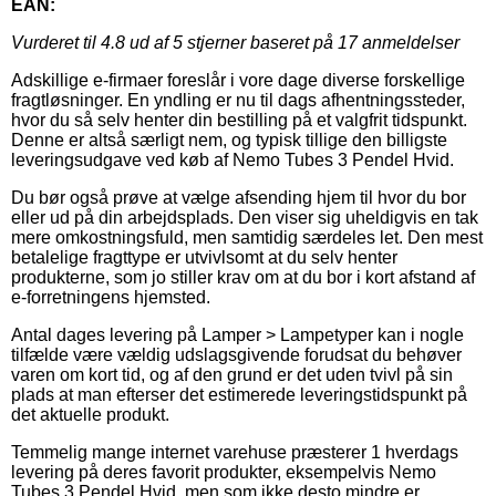
EAN:
Vurderet til
4.8
ud af 5 stjerner baseret på
17
anmeldelser
Adskillige e-firmaer foreslår i vore dage diverse forskellige
fragtløsninger. En yndling er nu til dags afhentningssteder,
hvor du så selv henter din bestilling på et valgfrit tidspunkt.
Denne er altså særligt nem, og typisk tillige den billigste
leveringsudgave ved køb af Nemo Tubes 3 Pendel Hvid.
Du bør også prøve at vælge afsending hjem til hvor du bor
eller ud på din arbejdsplads. Den viser sig uheldigvis en tak
mere omkostningsfuld, men samtidig særdeles let. Den mest
betalelige fragttype er utvivlsomt at du selv henter
produkterne, som jo stiller krav om at du bor i kort afstand af
e-forretningens hjemsted.
Antal dages levering på Lamper > Lampetyper kan i nogle
tilfælde være vældig udslagsgivende forudsat du behøver
varen om kort tid, og af den grund er det uden tvivl på sin
plads at man efterser det estimerede leveringstidspunkt på
det aktuelle produkt.
Temmelig mange internet varehuse præsterer 1 hverdags
levering på deres favorit produkter, eksempelvis Nemo
Tubes 3 Pendel Hvid, men som ikke desto mindre er