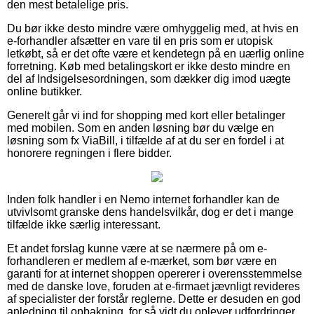
den mest betalelige pris.
Du bør ikke desto mindre være omhyggelig med, at hvis en
e-forhandler afsætter en vare til en pris som er utopisk
letkøbt, så er det ofte være et kendetegn på en uærlig online
forretning. Køb med betalingskort er ikke desto mindre en
del af Indsigelsesordningen, som dækker dig imod uægte
online butikker.
Generelt går vi ind for shopping med kort eller betalinger
med mobilen. Som en anden løsning bør du vælge en
løsning som fx ViaBill, i tilfælde af at du ser en fordel i at
honorere regningen i flere bidder.
Inden folk handler i en Nemo internet forhandler kan de
utvivlsomt granske dens handelsvilkår, dog er det i mange
tilfælde ikke særlig interessant.
Et andet forslag kunne være at se nærmere på om e-
forhandleren er medlem af e-mærket, som bør være en
garanti for at internet shoppen opererer i overensstemmelse
med de danske love, foruden at e-firmaet jævnligt revideres
af specialister der forstår reglerne. Dette er desuden en god
anledning til opbakning, for så vidt du oplever udfordringer