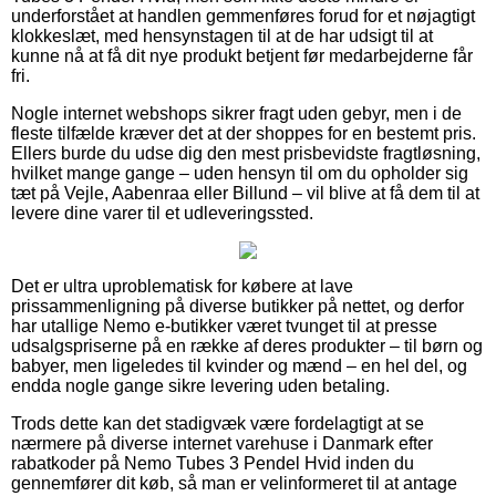
underforstået at handlen gemmenføres forud for et nøjagtigt
klokkeslæt, med hensynstagen til at de har udsigt til at
kunne nå at få dit nye produkt betjent før medarbejderne får
fri.
Nogle internet webshops sikrer fragt uden gebyr, men i de
fleste tilfælde kræver det at der shoppes for en bestemt pris.
Ellers burde du udse dig den mest prisbevidste fragtløsning,
hvilket mange gange – uden hensyn til om du opholder sig
tæt på Vejle, Aabenraa eller Billund – vil blive at få dem til at
levere dine varer til et udleveringssted.
Det er ultra uproblematisk for købere at lave
prissammenligning på diverse butikker på nettet, og derfor
har utallige Nemo e-butikker været tvunget til at presse
udsalgspriserne på en række af deres produkter – til børn og
babyer, men ligeledes til kvinder og mænd – en hel del, og
endda nogle gange sikre levering uden betaling.
Trods dette kan det stadigvæk være fordelagtigt at se
nærmere på diverse internet varehuse i Danmark efter
rabatkoder på Nemo Tubes 3 Pendel Hvid inden du
gennemfører dit køb, så man er velinformeret til at antage