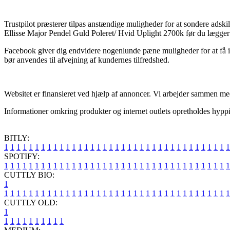
Trustpilot præsterer tilpas anstændige muligheder for at sondere adski
Ellisse Major Pendel Guld Poleret/ Hvid Uplight 2700k før du lægger d
Facebook giver dig endvidere nogenlunde pæne muligheder for at få ind
bør anvendes til afvejning af kundernes tilfredshed.
Websitet er finansieret ved hjælp af annoncer. Vi arbejder sammen med
Informationer omkring produkter og internet outlets opretholdes hyppig
BITLY:
1
1
1
1
1
1
1
1
1
1
1
1
1
1
1
1
1
1
1
1
1
1
1
1
1
1
1
1
1
1
1
1
1
1
1
1
1
SPOTIFY:
1
1
1
1
1
1
1
1
1
1
1
1
1
1
1
1
1
1
1
1
1
1
1
1
1
1
1
1
1
1
1
1
1
1
1
1
1
CUTTLY BIO:
1
1
1
1
1
1
1
1
1
1
1
1
1
1
1
1
1
1
1
1
1
1
1
1
1
1
1
1
1
1
1
1
1
1
1
1
1
1
CUTTLY OLD:
1
1
1
1
1
1
1
1
1
1
1