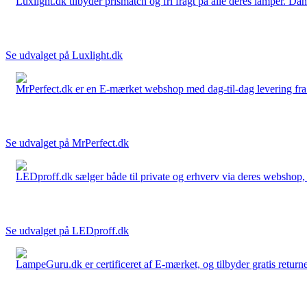
Luxlight.dk tilbyder prismatch og fri fragt på alle deres lamper. D
Se udvalget på Luxlight.dk
MrPerfect.dk er en E-mærket webshop med dag-til-dag levering fra der
Se udvalget på MrPerfect.dk
LEDproff.dk sælger både til private og erhverv via deres webshop, h
Se udvalget på LEDproff.dk
LampeGuru.dk er certificeret af E-mærket, og tilbyder gratis returne