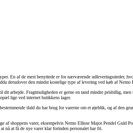
agttyper. En af de mest benyttede er for nærværende udleveringssteder, hv
endda derudover den mindst kostelige type af levering ved køb af Nemo
il dit arbejde. Fragtmuligheden er gerne en tand mindre prisbillig, men 
opæl lige ved internet butikkens lager.
estemmende ifald du har brug for varerne om et øjeblik, og af den grund
e af shoppens varer, eksempelvis Nemo Ellisse Major Pendel Guld Pole
at nå at få de nye varer klar forinden personalet har fri.