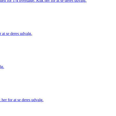
den for 1-4 hverdage. Klik her for at se deres udvalg.
 at se deres udvalg.
lg.
her for at se deres udvalg.