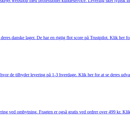
anskejet webshop med professionel kundeservice. Levering sker typisk in
es danske lager. De har en rigtig flot score på Trustpilot. Klik her for
vor de tilbyder levering på 1-3 hverdage. Klik her for at se deres udva
ring ved ombytning. Fragten er også gratis ved ordrer over 499 kr. Klik 