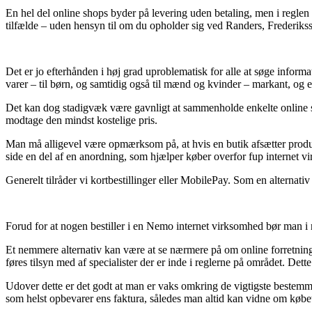
En hel del online shops byder på levering uden betaling, men i reglen kr
tilfælde – uden hensyn til om du opholder sig ved Randers, Frederikssu
Det er jo efterhånden i høj grad uproblematisk for alle at søge informa
varer – til børn, og samtidig også til mænd og kvinder – markant, og
Det kan dog stadigvæk være gavnligt at sammenholde enkelte online se
modtage den mindst kostelige pris.
Man må alligevel være opmærksom på, at hvis en butik afsætter produkt
side en del af en anordning, som hjælper køber overfor fup internet v
Generelt tilråder vi kortbestillinger eller MobilePay. Som en alternativ
Forud for at nogen bestiller i en Nemo internet virksomhed bør man i r
Et nemmere alternativ kan være at se nærmere på om online forretninge
føres tilsyn med af specialister der er inde i reglerne på området. Dette
Udover dette er det godt at man er vaks omkring de vigtigste bestemmel
som helst opbevarer ens faktura, således man altid kan vidne om købe