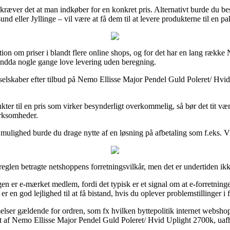
æver det at man indkøber for en konkret pris. Alternativt burde du beslut
nd eller Jyllinge – vil være at få dem til at levere produkterne til en p
tion om priser i blandt flere online shops, og for det har en lang række 
 endda nogle gange love levering uden beregning.
lskaber efter tilbud på Nemo Ellisse Major Pendel Guld Poleret/ Hvid U
er til en pris som virker besynderligt overkommelig, så bør det tit væ
irksomheder.
 mulighed burde du drage nytte af en løsning på afbetaling som f.eks. Via
eglen betragte netshoppens forretningsvilkår, men det er undertiden ikke
n er e-mærket medlem, fordi det typisk er et signal om at e-forretning
 er en god lejlighed til at få bistand, hvis du oplever problemstillinger 
ser gældende for ordren, som fx hvilken byttepolitik internet webshoppe
t af Nemo Ellisse Major Pendel Guld Poleret/ Hvid Uplight 2700k, uafhæn