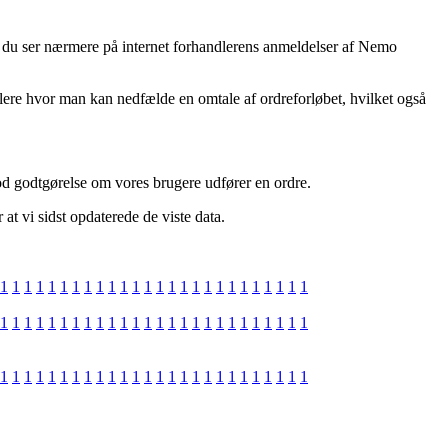
 at du ser nærmere på internet forhandlerens anmeldelser af Nemo
dlere hvor man kan nedfælde en omtale af ordreforløbet, hvilket også
mod godtgørelse om vores brugere udfører en ordre.
at vi sidst opdaterede de viste data.
1
1
1
1
1
1
1
1
1
1
1
1
1
1
1
1
1
1
1
1
1
1
1
1
1
1
1
1
1
1
1
1
1
1
1
1
1
1
1
1
1
1
1
1
1
1
1
1
1
1
1
1
1
1
1
1
1
1
1
1
1
1
1
1
1
1
1
1
1
1
1
1
1
1
1
1
1
1