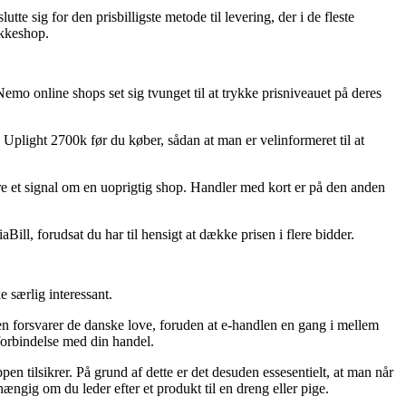
te sig for den prisbilligste metode til levering, der i de fleste
akkeshop.
Nemo online shops set sig tvunget til at trykke prisniveauet på deres
plight 2700k før du køber, sådan at man er velinformeret til at
re et signal om en uoprigtig shop. Handler med kort er på den anden
Bill, forudsat du har til hensigt at dække prisen i flere bidder.
 særlig interessant.
en forsvarer de danske love, foruden at e-handlen en gang i mellem
i forbindelse med din handel.
n tilsikrer. På grund af dette er det desuden essesentielt, at man når
gig om du leder efter et produkt til en dreng eller pige.