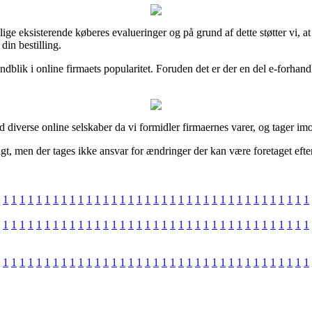
llige eksisterende køberes evalueringer og på grund af dette støtter vi,
in bestilling.
blik i online firmaets popularitet. Foruden det er der en del e-forhan
 diverse online selskaber da vi formidler firmaernes varer, og tager i
t, men der tages ikke ansvar for ændringer der kan være foretaget efter 
1
1
1
1
1
1
1
1
1
1
1
1
1
1
1
1
1
1
1
1
1
1
1
1
1
1
1
1
1
1
1
1
1
1
1
1
1
1
1
1
1
1
1
1
1
1
1
1
1
1
1
1
1
1
1
1
1
1
1
1
1
1
1
1
1
1
1
1
1
1
1
1
1
1
1
1
1
1
1
1
1
1
1
1
1
1
1
1
1
1
1
1
1
1
1
1
1
1
1
1
1
1
1
1
1
1
1
1
1
1
1