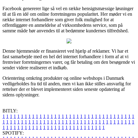
Facebook genererer lige så vel en række hensigtsmæssige løsninger
til at få en idé om online forretningens popularitet. Her møder vi en
række internet forhandlere som giver folk mulighed for at
offentliggøre en anmeldelse af virksomhedens service, som på
samme måde bør anvendes til at bedømme kundernes tilfredshed.
Denne hjemmeside er finansieret ved hjælp af reklamer. Vi har et
fast samarbejde med en hel del internet forhandlere i form af at vi
fremviser forretningernes varer, og får betaling om den besøgende vi
sender videre realiserer et indkøb.
Orientering omkring produkter og online webshops i Danmark
vedligeholdes fra tid til anden, men vi kan ikke stilles ansvarlig for
rettelser der er blevet implementeret siden seneste opdatering af
sidens oplysninger.
BITLY:
1
1
1
1
1
1
1
1
1
1
1
1
1
1
1
1
1
1
1
1
1
1
1
1
1
1
1
1
1
1
1
1
1
1
1
1
1
1
1
1
1
1
1
1
1
1
1
1
1
1
1
1
1
1
1
1
1
1
1
1
1
1
1
1
1
1
1
1
1
1
1
1
1
1
1
1
1
1
1
1
1
1
1
1
1
1
1
1
1
1
1
1
1
1
1
1
1
1
1
1
SPOTIFY: