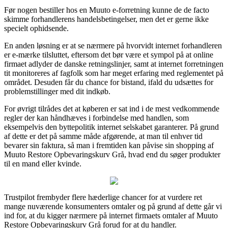
Før nogen bestiller hos en Muuto e-forretning kunne de de facto
skimme forhandlerens handelsbetingelser, men det er gerne ikke
specielt ophidsende.
En anden løsning er at se nærmere på hvorvidt internet forhandleren
er e-mærke tilsluttet, eftersom det bør være et sympol på at online
firmaet adlyder de danske retningslinjer, samt at internet forretningen
tit monitoreres af fagfolk som har meget erfaring med reglementet på
området. Desuden får du chance for bistand, ifald du udsættes for
problemstillinger med dit indkøb.
For øvrigt tilrådes det at køberen er sat ind i de mest vedkommende
regler der kan håndhæves i forbindelse med handlen, som
eksempelvis den byttepolitik internet selskabet garanterer. På grund
af dette er det på samme måde afgørende, at man til enhver tid
bevarer sin faktura, så man i fremtiden kan påvise sin shopping af
Muuto Restore Opbevaringskurv Grå, hvad end du søger produkter
til en mand eller kvinde.
Trustpilot frembyder flere hæderlige chancer for at vurdere ret
mange nuværende konsumenters omtaler og på grund af dette går vi
ind for, at du kigger nærmere på internet firmaets omtaler af Muuto
Restore Opbevaringskurv Grå forud for at du handler.