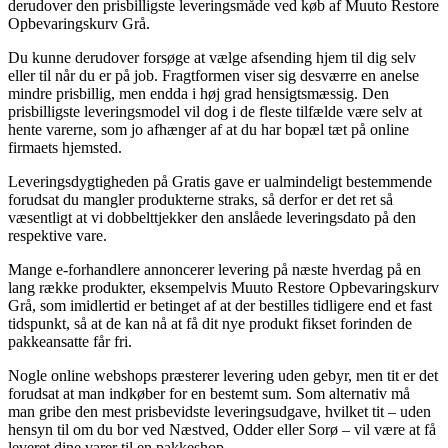
derudover den prisbilligste leveringsmåde ved køb af Muuto Restore
Opbevaringskurv Grå.
Du kunne derudover forsøge at vælge afsending hjem til dig selv
eller til når du er på job. Fragtformen viser sig desværre en anelse
mindre prisbillig, men endda i høj grad hensigtsmæssig. Den
prisbilligste leveringsmodel vil dog i de fleste tilfælde være selv at
hente varerne, som jo afhænger af at du har bopæl tæt på online
firmaets hjemsted.
Leveringsdygtigheden på Gratis gave er ualmindeligt bestemmende
forudsat du mangler produkterne straks, så derfor er det ret så
væsentligt at vi dobbelttjekker den anslåede leveringsdato på den
respektive vare.
Mange e-forhandlere annoncerer levering på næste hverdag på en
lang række produkter, eksempelvis Muuto Restore Opbevaringskurv
Grå, som imidlertid er betinget af at der bestilles tidligere end et fast
tidspunkt, så at de kan nå at få dit nye produkt fikset forinden de
pakkeansatte får fri.
Nogle online webshops præsterer levering uden gebyr, men tit er det
forudsat at man indkøber for en bestemt sum. Som alternativ må
man gribe den mest prisbevidste leveringsudgave, hvilket tit – uden
hensyn til om du bor ved Næstved, Odder eller Sorø – vil være at få
leveret dine varer til en pakkeshop.