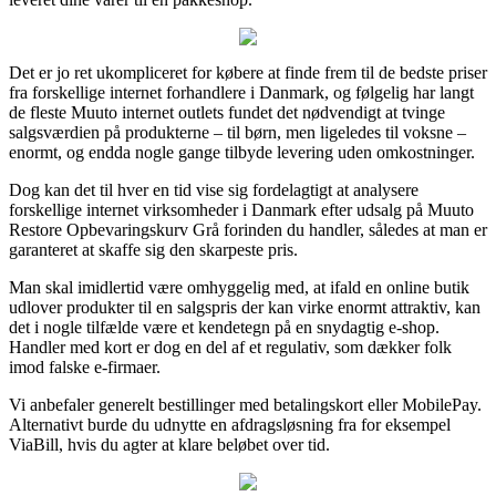
Det er jo ret ukompliceret for købere at finde frem til de bedste priser
fra forskellige internet forhandlere i Danmark, og følgelig har langt
de fleste Muuto internet outlets fundet det nødvendigt at tvinge
salgsværdien på produkterne – til børn, men ligeledes til voksne –
enormt, og endda nogle gange tilbyde levering uden omkostninger.
Dog kan det til hver en tid vise sig fordelagtigt at analysere
forskellige internet virksomheder i Danmark efter udsalg på Muuto
Restore Opbevaringskurv Grå forinden du handler, således at man er
garanteret at skaffe sig den skarpeste pris.
Man skal imidlertid være omhyggelig med, at ifald en online butik
udlover produkter til en salgspris der kan virke enormt attraktiv, kan
det i nogle tilfælde være et kendetegn på en snydagtig e-shop.
Handler med kort er dog en del af et regulativ, som dækker folk
imod falske e-firmaer.
Vi anbefaler generelt bestillinger med betalingskort eller MobilePay.
Alternativt burde du udnytte en afdragsløsning fra for eksempel
ViaBill, hvis du agter at klare beløbet over tid.