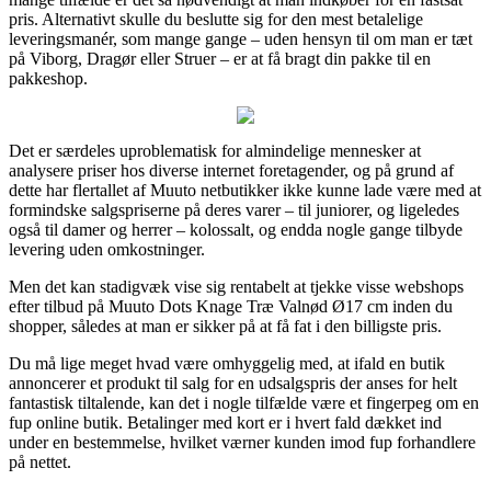
pris. Alternativt skulle du beslutte sig for den mest betalelige
leveringsmanér, som mange gange – uden hensyn til om man er tæt
på Viborg, Dragør eller Struer – er at få bragt din pakke til en
pakkeshop.
Det er særdeles uproblematisk for almindelige mennesker at
analysere priser hos diverse internet foretagender, og på grund af
dette har flertallet af Muuto netbutikker ikke kunne lade være med at
formindske salgspriserne på deres varer – til juniorer, og ligeledes
også til damer og herrer – kolossalt, og endda nogle gange tilbyde
levering uden omkostninger.
Men det kan stadigvæk vise sig rentabelt at tjekke visse webshops
efter tilbud på Muuto Dots Knage Træ Valnød Ø17 cm inden du
shopper, således at man er sikker på at få fat i den billigste pris.
Du må lige meget hvad være omhyggelig med, at ifald en butik
annoncerer et produkt til salg for en udsalgspris der anses for helt
fantastisk tiltalende, kan det i nogle tilfælde være et fingerpeg om en
fup online butik. Betalinger med kort er i hvert fald dækket ind
under en bestemmelse, hvilket værner kunden imod fup forhandlere
på nettet.