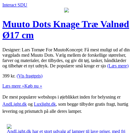
Interact SDU
Muuto Dots Knage Træ Valnød
Ø17 cm
Designer: Lars Tornøe For MuutoKoncept: Få mest muligt ud af din
vægplads med Muuto Dots. Vælg mellem de forskellige størrelser,
farver og materialer, der tilbydes, og giv dit tøj, tasker, håndklæder
og tilbehør et nyt udtryk. De populære små kroge er sjo
(Læs mere)
399
kr.
(Vis fragtpris)
Læs mere »
Køb nu »
De mest populære webshops i øjeblikket inden for belysning er
AndLight.dk
og
Luxlight.dk
, som begge tilbyder gratis fragt, hurtig
levering og prismatch på alle deres lamper.
AndLight.dk har et stort udvalg af lamper til lave priser, med fri