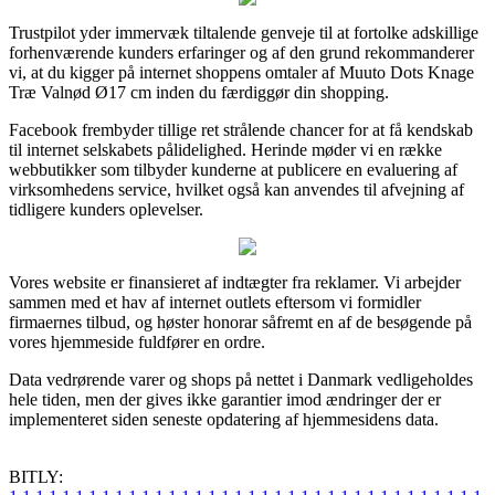
Trustpilot yder immervæk tiltalende genveje til at fortolke adskillige
forhenværende kunders erfaringer og af den grund rekommanderer
vi, at du kigger på internet shoppens omtaler af Muuto Dots Knage
Træ Valnød Ø17 cm inden du færdiggør din shopping.
Facebook frembyder tillige ret strålende chancer for at få kendskab
til internet selskabets pålidelighed. Herinde møder vi en række
webbutikker som tilbyder kunderne at publicere en evaluering af
virksomhedens service, hvilket også kan anvendes til afvejning af
tidligere kunders oplevelser.
Vores website er finansieret af indtægter fra reklamer. Vi arbejder
sammen med et hav af internet outlets eftersom vi formidler
firmaernes tilbud, og høster honorar såfremt en af de besøgende på
vores hjemmeside fuldfører en ordre.
Data vedrørende varer og shops på nettet i Danmark vedligeholdes
hele tiden, men der gives ikke garantier imod ændringer der er
implementeret siden seneste opdatering af hjemmesidens data.
BITLY: