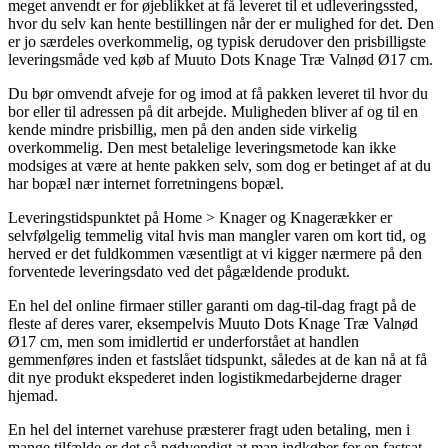
meget anvendt er for øjeblikket at få leveret til et udleveringssted,
hvor du selv kan hente bestillingen når der er mulighed for det. Den
er jo særdeles overkommelig, og typisk derudover den prisbilligste
leveringsmåde ved køb af Muuto Dots Knage Træ Valnød Ø17 cm.
Du bør omvendt afveje for og imod at få pakken leveret til hvor du
bor eller til adressen på dit arbejde. Muligheden bliver af og til en
kende mindre prisbillig, men på den anden side virkelig
overkommelig. Den mest betalelige leveringsmetode kan ikke
modsiges at være at hente pakken selv, som dog er betinget af at du
har bopæl nær internet forretningens bopæl.
Leveringstidspunktet på Home > Knager og Knagerækker er
selvfølgelig temmelig vital hvis man mangler varen om kort tid, og
herved er det fuldkommen væsentligt at vi kigger nærmere på den
forventede leveringsdato ved det pågældende produkt.
En hel del online firmaer stiller garanti om dag-til-dag fragt på de
fleste af deres varer, eksempelvis Muuto Dots Knage Træ Valnød
Ø17 cm, men som imidlertid er underforstået at handlen
gemmenføres inden et fastslået tidspunkt, således at de kan nå at få
dit nye produkt ekspederet inden logistikmedarbejderne drager
hjemad.
En hel del internet varehuse præsterer fragt uden betaling, men i
mange tilfælde er det så nødvendigt at man indkøber for en fastsat