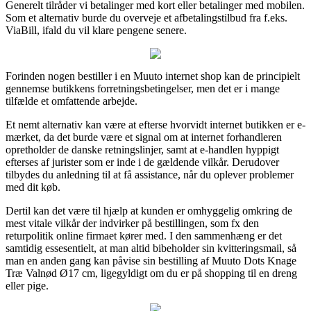
Generelt tilråder vi betalinger med kort eller betalinger med mobilen.
Som et alternativ burde du overveje et afbetalingstilbud fra f.eks.
ViaBill, ifald du vil klare pengene senere.
Forinden nogen bestiller i en Muuto internet shop kan de principielt
gennemse butikkens forretningsbetingelser, men det er i mange
tilfælde et omfattende arbejde.
Et nemt alternativ kan være at efterse hvorvidt internet butikken er e-
mærket, da det burde være et signal om at internet forhandleren
opretholder de danske retningslinjer, samt at e-handlen hyppigt
efterses af jurister som er inde i de gældende vilkår. Derudover
tilbydes du anledning til at få assistance, når du oplever problemer
med dit køb.
Dertil kan det være til hjælp at kunden er omhyggelig omkring de
mest vitale vilkår der indvirker på bestillingen, som fx den
returpolitik online firmaet kører med. I den sammenhæng er det
samtidig essesentielt, at man altid bibeholder sin kvitteringsmail, så
man en anden gang kan påvise sin bestilling af Muuto Dots Knage
Træ Valnød Ø17 cm, ligegyldigt om du er på shopping til en dreng
eller pige.