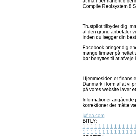
at man permanent bibehold
Compile Reolsystem 8 Sor
Trustpilot tilbyder dig 
af den grund anbefaler v
inden du lægger din besti
Facebook bringer dig endv
mange firmaer på nettet s
bør benyttes til at afvej
Hjemmesiden er finansier
Danmark i form af at vi p
på vores website laver e
Informationer angående p
korrektioner der måtte v
jxflea.com
BITLY:
1
1
1
1
1
1
1
1
1
1
1
1
1
1
1
1
1
1
1
1
1
1
1
1
1
1