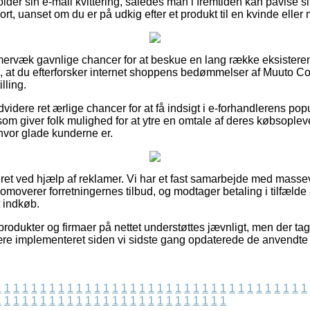
er sin e-mail kvittering, således man i fremtiden kan påvise si
t, uanset om du er på udkig efter et produkt til en kvinde eller
immervæk gavnlige chancer for at beskue en lang række eksister
i, at du efterforsker internet shoppens bedømmelser af Muuto C
lling.
idere ret ærlige chancer for at få indsigt i e-forhandlerens popu
om giver folk mulighed for at ytre en omtale af deres købsopleve
e hvor glade kunderne er.
et ved hjælp af reklamer. Vi har et fast samarbejde med massev
romoverer forretningernes tilbud, og modtager betaling i tilfæld
t indkøb.
rodukter og firmaer på nettet understøttes jævnligt, men der tag
ære implementeret siden vi sidste gang opdaterede de anvendte 
1
1
1
1
1
1
1
1
1
1
1
1
1
1
1
1
1
1
1
1
1
1
1
1
1
1
1
1
1
1
1
1
1
1
1
1
1
1
1
1
1
1
1
1
1
1
1
1
1
1
1
1
1
1
1
1
1
1
1
1
1