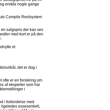
d, og endda nogle gange
 Muuto Compile Reolsystem
r en salgspris der kan ses
andler med kort er på den
.
dnytte et
svilkår, det er dog i
t ofte er en forsikring om
eres af eksperter som har
blemstillinger i
nd i forbindelse med
t ligeledes essesentielt,