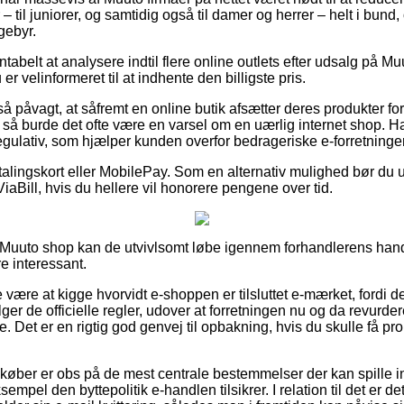
– til juniorer, og samtidig også til damer og herrer – helt i bun
gebyr.
entabelt at analysere indtil flere online outlets efter udsalg på
 er velinformeret til at indhente den billigste pris.
å påvagt, at såfremt en online butik afsætter deres produkter fo
så burde det ofte være en varsel om en uærlig internet shop. H
egulativ, som hjælper kunden overfor bedrageriske e-forretninger
alingskort eller MobilePay. Som en alternativ mulighed bør du u
ViaBill, hvis du hellere vil honorere pengene over tid.
uuto shop kan de utvivlsomt løbe igennem forhandlerens handel
e interessant.
være at kigge hvorvidt e-shoppen er tilsluttet e-mærket, fordi de
ølger de officielle regler, udover at forretningen nu og da revurd
. Det er en rigtig god genvej til opbakning, hvis du skulle få pro
t køber er obs på de mest centrale bestemmelser der kan spille i
empel den byttepolitik e-handlen tilsikrer. I relation til det er de