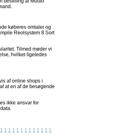
n bestilling af Muuto
 mand.
ende køberes omtaler og
ompile Reolsystem 8 Sort
laritet. Tilmed møder vi
lse, hvilket ligeledes
is af online shops i
e af at en af de besøgende
es ikke ansvar for
data.
1
1
1
1
1
1
1
1
1
1
1
1
1