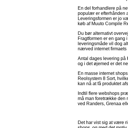
En del forhandlere på net
populær er efterhånden at 
Leveringsformen er jo v
køb af Muuto Compile Re
Du bør alternativt overvej
Fragtformen er en gang i 
leveringsmåde vil dog alt
nærved internet firmaets 
Antal dages levering på 
og i det øjemed er det ne
En masse internet shops
Reolsystem 8 Sort, hvilke
kan nå at få produktet af
Indtil flere webshops præs
må man foretrække den me
ved Randers, Grenaa eller
Det har vist sig at være 
shops, og med det motiv 