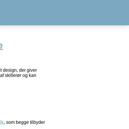
e
 design, der giver
af skillerør og kan
dk
, som begge tilbyder