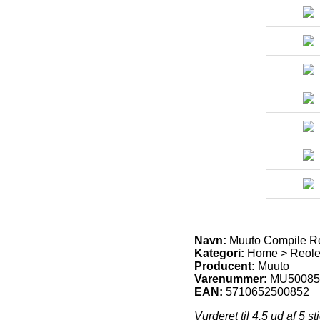
Navn:
Muuto Compile Re
Kategori:
Home > Reole
Producent:
Muuto
Varenummer:
MU50085
EAN:
5710652500852
Vurderet til
4.5
ud af 5 st