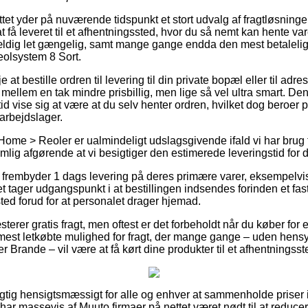
tet yder på nuværende tidspunkt et stort udvalg af fragtløsninge
få leveret til et afhentningssted, hvor du så nemt kan hente varer
ældig let gængelig, samt mange gange endda den mest betaleli
olsystem 8 Sort.
e at bestille ordren til levering til din private bopæl eller til adr
mellem en tak mindre prisbillig, men lige så vel ultra smart. De
id vise sig at være at du selv henter ordren, hvilket dog beroer 
arbejdslager.
Home > Reoler er ualmindeligt udslagsgivende ifald vi har brug f
mlig afgørende at vi besigtiger den estimerede leveringstid for 
 frembyder 1 dags levering på deres primære varer, eksempelv
t tager udgangspunkt i at bestillingen indsendes forinden et fas
sted forud for at personalet drager hjemad.
terer gratis fragt, men oftest er det forbeholdt når du køber for e
st letkøbte mulighed for fragt, der mange gange – uden hensyn
 Brande – vil være at få kørt dine produkter til et afhentningsst
rigtig hensigtsmæssigt for alle og enhver at sammenholde priser i
har massevis af Muuto firmaer på nettet været nødt til at reduc