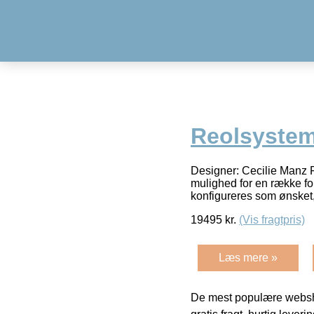
Reolsystem
Designer: Cecilie Manz F
mulighed for en række for
konfigureres som ønsket
19495
kr.
(Vis fragtpris)
Læs mere »
De mest populære websho