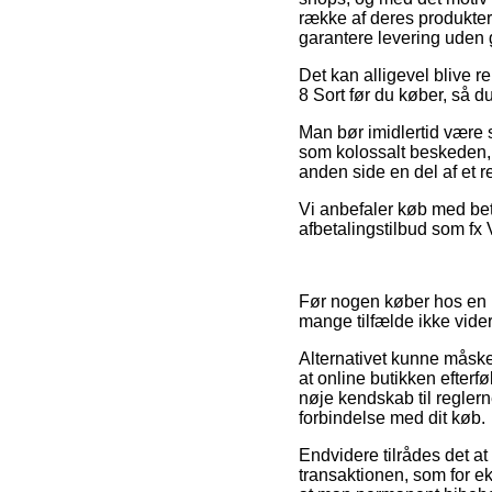
række af deres produkter 
garantere levering uden 
Det kan alligevel blive r
8 Sort før du køber, så du
Man bør imidlertid være s
som kolossalt beskeden, 
anden side en del af et r
Vi anbefaler køb med bet
afbetalingstilbud som fx 
Før nogen køber hos en M
mange tilfælde ikke vider
Alternativet kunne måske 
at online butikken efterf
nøje kendskab til reglerne
forbindelse med dit køb.
Endvidere tilrådes det a
transaktionen, som for eks