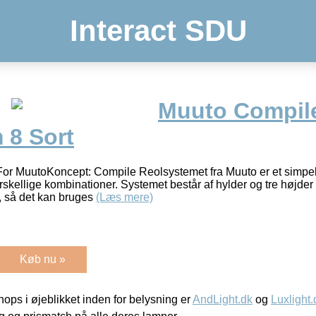
Interact SDU
Muuto Compil
 8 Sort
or MuutoKoncept: Compile Reolsystemet fra Muuto er et simpelt
skellige kombinationer. Systemet består af hylder og tre højder 
, så det kan bruges
(Læs mere)
Køb nu »
ps i øjeblikket inden for belysning er
AndLight.dk
og
Luxlight.