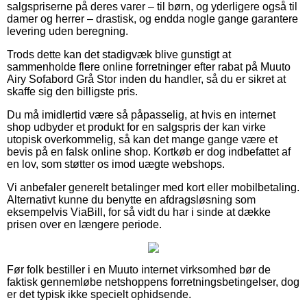
salgspriserne på deres varer – til børn, og yderligere også til
damer og herrer – drastisk, og endda nogle gange garantere
levering uden beregning.
Trods dette kan det stadigvæk blive gunstigt at
sammenholde flere online forretninger efter rabat på Muuto
Airy Sofabord Grå Stor inden du handler, så du er sikret at
skaffe sig den billigste pris.
Du må imidlertid være så påpasselig, at hvis en internet
shop udbyder et produkt for en salgspris der kan virke
utopisk overkommelig, så kan det mange gange være et
bevis på en falsk online shop. Kortkøb er dog indbefattet af
en lov, som støtter os imod uægte webshops.
Vi anbefaler generelt betalinger med kort eller mobilbetaling.
Alternativt kunne du benytte en afdragsløsning som
eksempelvis ViaBill, for så vidt du har i sinde at dække
prisen over en længere periode.
Før folk bestiller i en Muuto internet virksomhed bør de
faktisk gennemløbe netshoppens forretningsbetingelser, dog
er det typisk ikke specielt ophidsende.