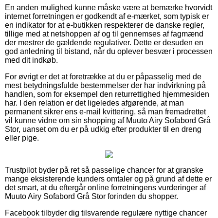
En anden mulighed kunne måske være at bemærke hvorvidt
internet forretningen er godkendt af e-mærket, som typisk er
en indikator for at e-butikken respekterer de danske regler,
tillige med at netshoppen af og til gennemses af fagmænd
der mestrer de gældende regulativer. Dette er desuden en
god anledning til bistand, når du oplever besvær i processen
med dit indkøb.
For øvrigt er det at foretrække at du er påpasselig med de
mest betydningsfulde bestemmelser der har indvirkning på
handlen, som for eksempel den returrettighed hjemmesiden
har. I den relation er det ligeledes afgørende, at man
permanent sikrer ens e-mail kvittering, så man fremadrettet
vil kunne vidne om sin shopping af Muuto Airy Sofabord Grå
Stor, uanset om du er på udkig efter produkter til en dreng
eller pige.
Trustpilot byder på ret så passelige chancer for at granske
mange eksisterende kunders omtaler og på grund af dette er
det smart, at du eftergår online forretningens vurderinger af
Muuto Airy Sofabord Grå Stor forinden du shopper.
Facebook tilbyder dig tilsvarende regulære nyttige chancer