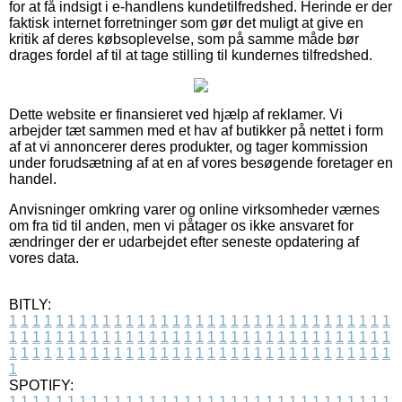
for at få indsigt i e-handlens kundetilfredshed. Herinde er der
faktisk internet forretninger som gør det muligt at give en
kritik af deres købsoplevelse, som på samme måde bør
drages fordel af til at tage stilling til kundernes tilfredshed.
Dette website er finansieret ved hjælp af reklamer. Vi
arbejder tæt sammen med et hav af butikker på nettet i form
af at vi annoncerer deres produkter, og tager kommission
under forudsætning af at en af vores besøgende foretager en
handel.
Anvisninger omkring varer og online virksomheder værnes
om fra tid til anden, men vi påtager os ikke ansvaret for
ændringer der er udarbejdet efter seneste opdatering af
vores data.
BITLY:
1
1
1
1
1
1
1
1
1
1
1
1
1
1
1
1
1
1
1
1
1
1
1
1
1
1
1
1
1
1
1
1
1
1
1
1
1
1
1
1
1
1
1
1
1
1
1
1
1
1
1
1
1
1
1
1
1
1
1
1
1
1
1
1
1
1
1
1
1
1
1
1
1
1
1
1
1
1
1
1
1
1
1
1
1
1
1
1
1
1
1
1
1
1
1
1
1
1
1
1
SPOTIFY:
1
1
1
1
1
1
1
1
1
1
1
1
1
1
1
1
1
1
1
1
1
1
1
1
1
1
1
1
1
1
1
1
1