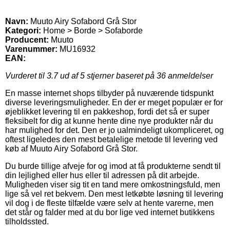
Navn:
Muuto Airy Sofabord Grå Stor
Kategori:
Home > Borde > Sofaborde
Producent:
Muuto
Varenummer:
MU16932
EAN:
Vurderet til
3.7
ud af 5 stjerner baseret på
36
anmeldelser
En masse internet shops tilbyder på nuværende tidspunkt
diverse leveringsmuligheder. En der er meget populær er for
øjeblikket levering til en pakkeshop, fordi det så er super
fleksibelt for dig at kunne hente dine nye produkter når du
har mulighed for det. Den er jo ualmindeligt ukompliceret, og
oftest ligeledes den mest betalelige metode til levering ved
køb af Muuto Airy Sofabord Grå Stor.
Du burde tillige afveje for og imod at få produkterne sendt til
din lejlighed eller hus eller til adressen på dit arbejde.
Muligheden viser sig tit en tand mere omkostningsfuld, men
lige så vel ret bekvem. Den mest letkøbte løsning til levering
vil dog i de fleste tilfælde være selv at hente varerne, men
det står og falder med at du bor lige ved internet butikkens
tilholdssted.