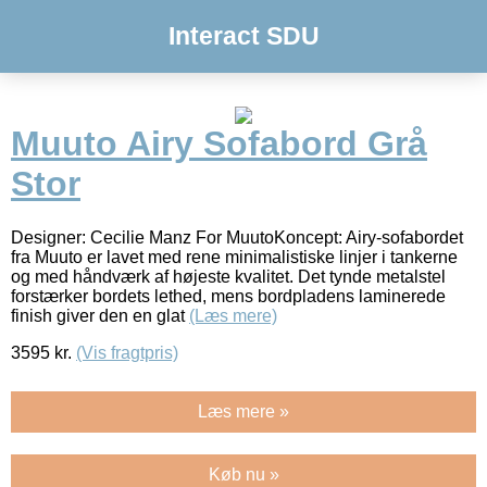
Interact SDU
Muuto Airy Sofabord Grå
Stor
Designer: Cecilie Manz For MuutoKoncept: Airy-sofabordet
fra Muuto er lavet med rene minimalistiske linjer i tankerne
og med håndværk af højeste kvalitet. Det tynde metalstel
forstærker bordets lethed, mens bordpladens laminerede
finish giver den en glat
(Læs mere)
3595
kr.
(Vis fragtpris)
Læs mere »
Køb nu »