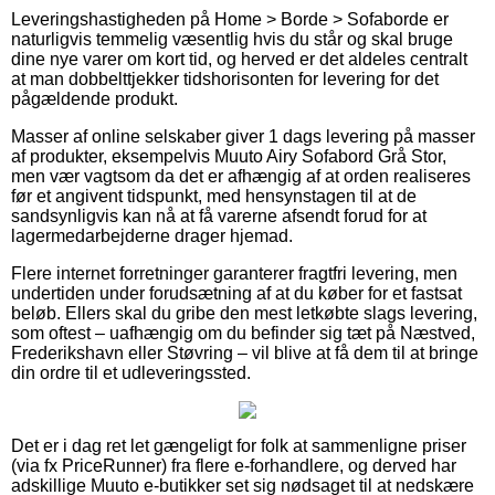
Leveringshastigheden på Home > Borde > Sofaborde er
naturligvis temmelig væsentlig hvis du står og skal bruge
dine nye varer om kort tid, og herved er det aldeles centralt
at man dobbelttjekker tidshorisonten for levering for det
pågældende produkt.
Masser af online selskaber giver 1 dags levering på masser
af produkter, eksempelvis Muuto Airy Sofabord Grå Stor,
men vær vagtsom da det er afhængig af at orden realiseres
før et angivent tidspunkt, med hensynstagen til at de
sandsynligvis kan nå at få varerne afsendt forud for at
lagermedarbejderne drager hjemad.
Flere internet forretninger garanterer fragtfri levering, men
undertiden under forudsætning af at du køber for et fastsat
beløb. Ellers skal du gribe den mest letkøbte slags levering,
som oftest – uafhængig om du befinder sig tæt på Næstved,
Frederikshavn eller Støvring – vil blive at få dem til at bringe
din ordre til et udleveringssted.
Det er i dag ret let gængeligt for folk at sammenligne priser
(via fx PriceRunner) fra flere e-forhandlere, og derved har
adskillige Muuto e-butikker set sig nødsaget til at nedskære