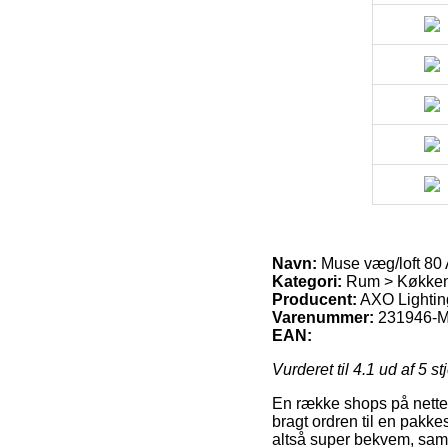
Navn:
Muse væg/loft 80
Kategori:
Rum > Køkken >
Producent:
AXO Lightin
Varenummer:
231946-M
EAN:
Vurderet til
4.1
ud af 5 st
En række shops på nettet t
bragt ordren til en pakke
altså super bekvem, samt