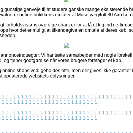
dig gunstige genveje til at studere ganske mange eksisterende
u evaluerer online butikkens omtaler af Muse væg/loft 80 Axo før 
igt forholdsvis ønskværdige chancer for at få et kig ind i e-firma
s hvor det er muligt at tilkendegive en omtale af deres køb, 
edsheden.
f annonceindtægter. Vi har tætte samarbejder med nogle forskelli
, og tjener godtgørelse når vores brugere foretager et køb.
online shops vedligeholdes ofte, men der gives ikke garantier 
dst opdaterede websitets oplysninger.
1
1
1
1
1
1
1
1
1
1
1
1
1
1
1
1
1
1
1
1
1
1
1
1
1
1
1
1
1
1
1
1
1
1
1
1
1
1
1
1
1
1
1
1
1
1
1
1
1
1
1
1
1
1
1
1
1
1
1
1
1
1
1
1
1
1
1
1
1
1
1
1
1
1
1
1
1
1
1
1
1
1
1
1
1
1
1
1
1
1
1
1
1
1
1
1
1
1
1
1
1
1
1
1
1
1
1
1
1
1
1
1
1
1
1
1
1
1
1
1
1
1