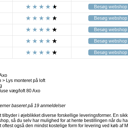
Besøg webshop
Besøg webshop
Besøg webshop
Besøg webshop
Besøg webshop
 Axo
 Lys monteret på loft
g
use væg/loft 80 Axo
jerner baseret på
19
anmeldelser
ilbyder i øjeblikket diverse forskellige leveringsformer. En sikke
shop, så du selv har mulighed for at hente bestillingen når du ha
 oftest også den mindst kostelige form for levering ved køb af 