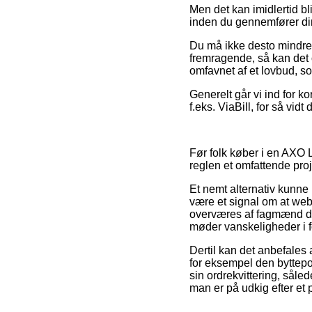
Men det kan imidlertid bl
inden du gennemfører din
Du må ikke desto mindre v
fremragende, så kan det o
omfavnet af et lovbud, so
Generelt går vi ind for k
f.eks. ViaBill, for så vid
Før folk køber i en AXO L
reglen et omfattende proj
Et nemt alternativ kunne 
være et signal om at webb
overværes af fagmænd de
møder vanskeligheder i f
Dertil kan det anbefales
for eksempel den byttepol
sin ordrekvittering, sål
man er på udkig efter et p