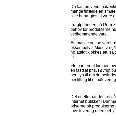
Du kan omvendt påtænke at
mange tilfælde en smule 
ikke benægtes at være at 
Fragtperioden på Rum > Kø
behov for produkterne nu 
vedkommende vare.
En masse online varehu
eksempelvis Muse væg/lof
nøjagtigt klokkeslæt, så 
fri.
Flere internet firmaer lo
en fastsat pris. I øvrigt
hensyn til om du befinder
bestilling til et udleverin
Det er efterhånden ret s
internet butikker i Danma
priserne på produkterne 
love levering uden gebyr