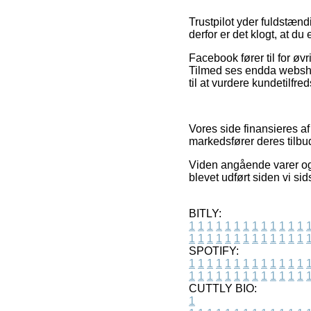
Trustpilot yder fuldstæn
derfor er det klogt, at d
Facebook fører til for øvr
Tilmed ses endda webshop
til at vurdere kundetilfr
Vores side finansieres a
markedsfører deres tilbud
Viden angående varer og 
blevet udført siden vi si
BITLY:
1
1
1
1
1
1
1
1
1
1
1
1
1
1
1
1
1
1
1
1
1
1
1
1
1
1
SPOTIFY:
1
1
1
1
1
1
1
1
1
1
1
1
1
1
1
1
1
1
1
1
1
1
1
1
1
1
CUTTLY BIO:
1