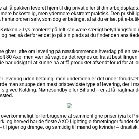
 få pakken leveret hjem til dig privat eller til din arbejdsplads.
mere bekostelig, men ydermere ekstremt praktisk. Den prisbilligs
hente ordren selv, som dog er betinget af at du er tæt på e-buti
kken > Lys monteret på loft kan være særligt betydningsfuld i ti
og her, så derfor er det jo på sin plads at du finder den anslåed
se giver løfte om levering på næstkommende hverdag på en ræ
t 80 Axo, men vær på vagt da det regnes ud fra at bestillingen
de har udsigt til at kunne nå at få produktet afsendt forud for at
ver levering uden betaling, men undertiden er det under forudsæt
 burde man snuppe den mest prisbevidste type af levering, der i 
 sig ved Kolding, Nørresundby eller Billund – er at få fragtmande
gssted.
å overkommeligt for forbrugerne at sammenligne priser (via fx P
rk, og herved har de fleste AXO Lighting e-forretninger fundet d
– til piger og drenge, og samtidig til mænd og kvinder – drastis
.