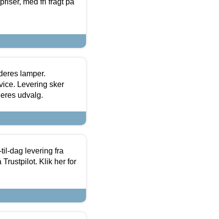
priser, med fri fragt på
 deres lamper.
ice. Levering sker
deres udvalg.
l-dag levering fra
Trustpilot. Klik her for