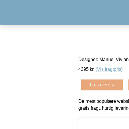
Designer: Manuel Vivia
4395
kr.
(Vis fragtpris)
Læs mere »
De mest populære websho
gratis fragt, hurtig lever