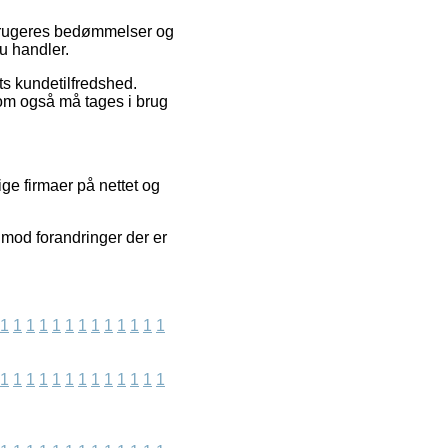
 brugeres bedømmelser og
du handler.
ets kundetilfredshed.
som også må tages i brug
ge firmaer på nettet og
imod forandringer der er
1
1
1
1
1
1
1
1
1
1
1
1
1
1
1
1
1
1
1
1
1
1
1
1
1
1