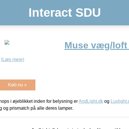
Interact SDU
Muse væg/loft
n
(Læs mere)
Køb nu »
ps i øjeblikket inden for belysning er
AndLight.dk
og
Luxlight.
ing og prismatch på alle deres lamper.