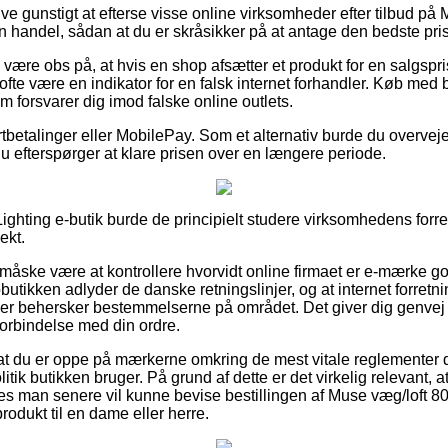
ive gunstigt at efterse visse online virksomheder efter tilbud på
 handel, sådan at du er skråsikker på at antage den bedste pris
ære obs på, at hvis en shop afsætter et produkt for en salgspri
fte være en indikator for en falsk internet forhandler. Køb med be
m forsvarer dig imod falske online outlets.
ortbetalinger eller MobilePay. Som et alternativ burde du overvej
t du efterspørger at klare prisen over en længere periode.
ighting e-butik burde de principielt studere virksomhedens forret
ekt.
måske være at kontrollere hvorvidt online firmaet er e-mærke god
utikken adlyder de danske retningslinjer, og at internet forretn
r behersker bestemmelserne på området. Det giver dig genvej t
orbindelse med din ordre.
 at du er oppe på mærkerne omkring de mest vitale reglementer de
itik butikken bruger. På grund af dette er det virkelig relevant
edes man senere vil kunne bevise bestillingen af Muse væg/loft 8
rodukt til en dame eller herre.