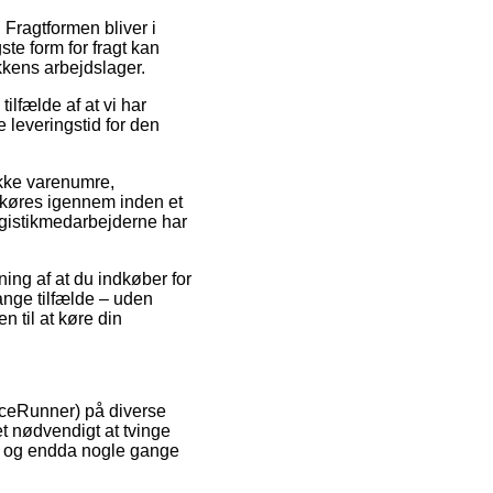
 Fragtformen bliver i
te form for fragt kan
kkens arbejdslager.
lfælde af at vi har
e leveringstid for den
kke varenumre,
 køres igennem inden et
 logistikmedarbejderne har
ning af at du indkøber for
mange tilfælde – uden
n til at køre din
riceRunner) på diverse
et nødvendigt at tvinge
k, og endda nogle gange