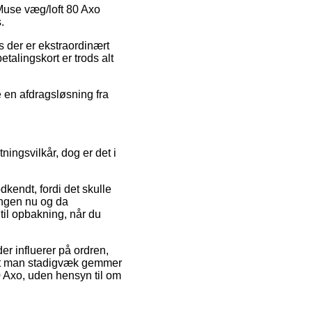
 Muse væg/loft 80 Axo
.
s der er ekstraordinært
talingskort er trods alt
e en afdragsløsning fra
ningsvilkår, dog er det i
kendt, fordi det skulle
ingen nu og da
il opbakning, når du
r influerer på ordren,
, at man stadigvæk gemmer
0 Axo, uden hensyn til om